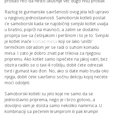
probao reći da nešto ukusnije već dugo nisu probali.
Razlog te gurmanske savršenosti ovog jela leži upravo
u njegovoj jednostavnosti. Samoborski kotleti postat
će samoborski kada se najobičniji svinjski kotlet uvalja
u brašno, poprži na masnoći, a zatim se dodatno
propirja sve sa češnjakom i peršinom i to je to. Svinjski
je kotlet inače
komad mesa
koji se lako ‘uništi’
termičkom obradom jer se radi o suhom komadu
mesa. I zato je dobro znati par trikova za njegovu
pripremu. Ako kotlet samo ispečete na jakoj vatri, bez
obzira radilo se o tavi ili roštilju, dobit ćete odrezak
tvrd i gumast kao đon. No, ako si date malo truda oko
njega, dobit ćete savršeno sočnu deliciju kojoj nećete
moći odoljeti.
Samoborski kotleti su jelo koje ne samo da se
jednostavno priprema, nego je i brzo gotovo, a
dovoljno vam je doista samo nekoliko namirnica. U
kombinaciji sa pečenim krumpirom ili pak krumpir