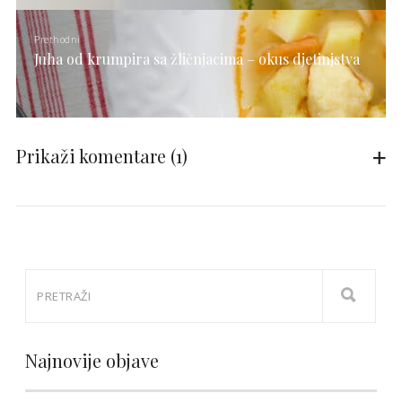
Prethodni
Juha od krumpira sa žličnjacima – okus djetinjstva
Prikaži komentare
(1)
Najnovije objave