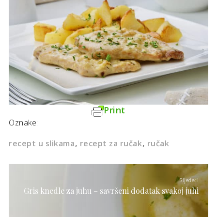
Print
Oznake:
recept u slikama
recept za ručak
ručak
Sljedeći
Gris knedle za juhu – savršeni dodatak svakoj juhi