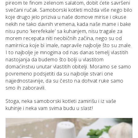
pireom te finom zelenom salatom, dobit ćete savršeni
svečani ručak. Samoborski kotleti možda više nego bilo
koje drugo jelo priziva u naše domove mirise i okuse
nekih ne tako davnih vremena, kada naše mame i bake
nisu puno ‘kerefekale’ sa kuhanjem, nisu tragale za
morem recepata niti neobičnih začina, nego su od
namirnica koje bi imale, napravile najbolje što su znale.
I to najbolje je mnogima od nas danas temelj vlastitih
nastojanja da budemo što bolji u vlastitom
domaćinstvu unutar vlastitih obitelji. Moramo se samo
povremeno podsjetiti da su najbolje stvari one
najjednostavnije, da su često na dohvat ruke samo
smo ih zaboravili.
Stoga, neka samoborski kotleti zamirišu i iz vaše
kuhinje i neka vam svima budu u slast!