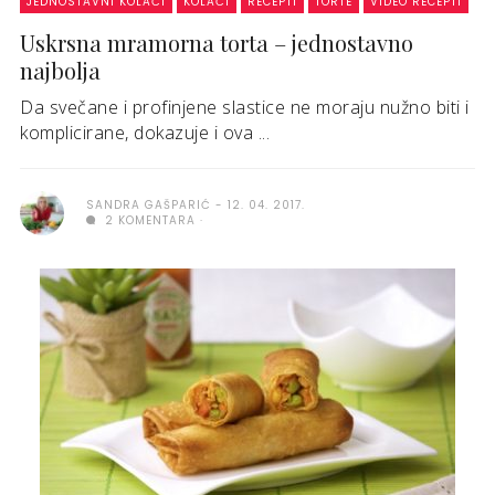
JEDNOSTAVNI KOLAČI
KOLAČI
RECEPTI
TORTE
VIDEO RECEPTI
Uskrsna mramorna torta – jednostavno
najbolja
Da svečane i profinjene slastice ne moraju nužno biti i
komplicirane, dokazuje i ova ...
SANDRA GAŠPARIĆ
12. 04. 2017.
2 KOMENTARA