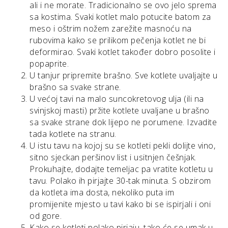
ali i ne morate. Tradicionalno se ovo jelo sprema
sa kostima. Svaki kotlet malo potucite batom za
meso i oštrim nožem zarežite masnoću na
rubovima kako se prilikom pečenja kotlet ne bi
deformirao. Svaki kotlet također dobro posolite i
popaprite.
U tanjur pripremite brašno. Sve kotlete uvaljajte u
brašno sa svake strane.
U većoj tavi na malo suncokretovog ulja (ili na
svinjskoj masti) pržite kotlete uvaljane u brašno
sa svake strane dok lijepo ne porumene. Izvadite
tada kotlete na stranu.
U istu tavu na kojoj su se kotleti pekli dolijte vino,
sitno sjeckan peršinov list i usitnjen češnjak.
Prokuhajte, dodajte temeljac pa vratite kotletu u
tavu. Polako ih pirjajte 30-tak minuta. S obzirom
da kotleta ima dosta, nekoliko puta im
promijenite mjesto u tavi kako bi se ispirjali i oni
od gore.
Kako se kotleti polako pirjaju, tako će se umak u