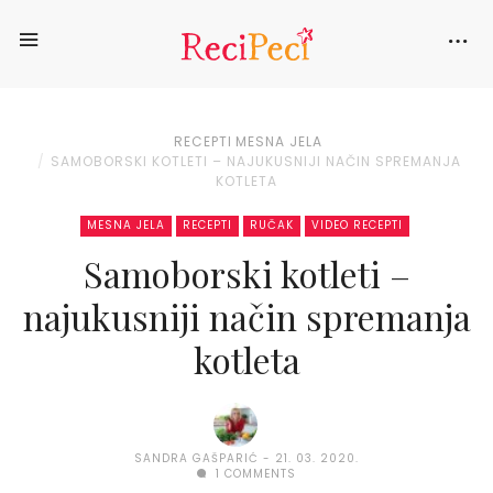
RECEPTI
MESNA JELA
SAMOBORSKI KOTLETI – NAJUKUSNIJI NAČIN SPREMANJA
KOTLETA
MESNA JELA
RECEPTI
RUČAK
VIDEO RECEPTI
Samoborski kotleti –
najukusniji način spremanja
kotleta
SANDRA GAŠPARIĆ
21. 03. 2020.
1 COMMENTS