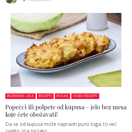
1 KOMENTARA
BEZMESNA JELA
RECEPTI
RUČAK
VIDEO RECEPTI
Popečci ili polpete od kupusa – jelo bez mesa
koje ćete obožavati!
Da se od kupusa može napraviti puno toga, to već
svatko zna pa tako ...