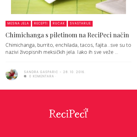
MESNA JELA
RECEPTI
RUČAK
SVAŠTARIJE
Chimichanga s piletinom na ReciPeci način
Chimichanga, burrito, enchilada, tacos, fajita…sve su to
nazivi živopisnih meksičkih jela. Iako ih sve veže ...
SANDRA GAŠPARIĆ
28. 10. 2016.
0 KOMENTARA