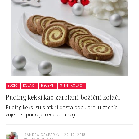
BOŽIĆ
KOLAČI
RECEPTI
SITNI KOLAČI
Puding keksi kao zarolani božićni kolači
Puding keksi su slatkići dosta popularni u zadnje
vrijeme i puno je recepata koji ...
SANDRA GAŠPARIĆ
22. 12. 2018.