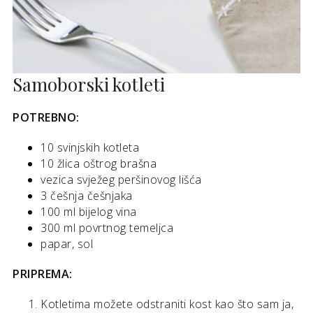
Samoborski kotleti
POTREBNO:
10 svinjskih kotleta
10 žlica oštrog brašna
vezica svježeg peršinovog lišća
3 češnja češnjaka
100 ml bijelog vina
300 ml povrtnog temeljca
papar, sol
PRIPREMA:
Kotletima možete odstraniti kost kao što sam ja,