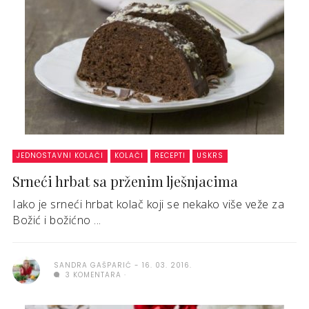
JEDNOSTAVNI KOLAČI
KOLAČI
RECEPTI
USKRS
Srneći hrbat sa prženim lješnjacima
Iako je srneći hrbat kolač koji se nekako više veže za
Božić i božićno ...
SANDRA GAŠPARIĆ
16. 03. 2016.
3 KOMENTARA