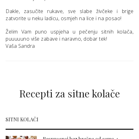
Dakle, zasučite rukave, sve slabe živčeke i brige
zatvorite u neku ladicu, osmjeh na lice i na posao!
Želim Vam puno uspjeha u pečenju sitnih kolača,
puuuuuno više zabave i naravno, dobar tek!
Vaša Sandra
Recepti za sitne kolače
SITNI KOLAČI
Raspucanci bez brašna od samo 4 ...