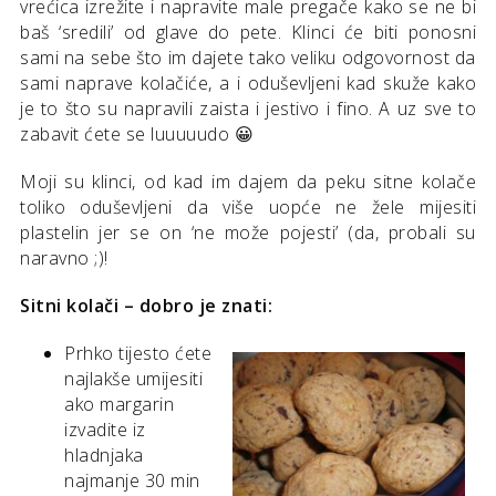
vrećica izrežite i napravite male pregače kako se ne bi
baš ‘sredili’ od glave do pete. Klinci će biti ponosni
sami na sebe što im dajete tako veliku odgovornost da
sami naprave kolačiće, a i oduševljeni kad skuže kako
je to što su napravili zaista i jestivo i fino. A uz sve to
zabavit ćete se luuuuudo 😀
Moji su klinci, od kad im dajem da peku sitne kolače
toliko oduševljeni da više uopće ne žele mijesiti
plastelin jer se on ‘ne može pojesti’ (da, probali su
naravno ;)!
Sitni kolači – dobro je znati:
Prhko tijesto ćete
najlakše umijesiti
ako margarin
izvadite iz
hladnjaka
najmanje 30 min