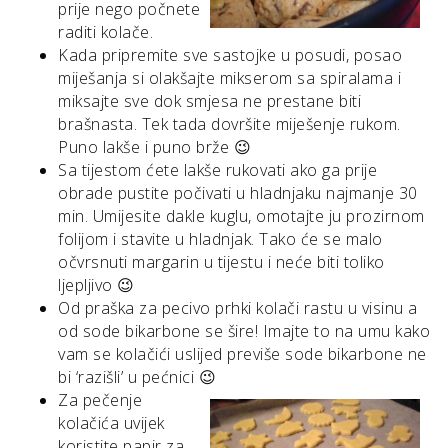
prije nego počnete
raditi kolače.
Kada pripremite sve sastojke u posudi, posao
miješanja si olakšajte mikserom sa spiralama i
miksajte sve dok smjesa ne prestane biti
brašnasta. Tek tada dovršite miješenje rukom.
Puno lakše i puno brže 😉
Sa tijestom ćete lakše rukovati ako ga prije
obrade pustite počivati u hladnjaku najmanje 30
min. Umijesite dakle kuglu, omotajte ju prozirnom
folijom i stavite u hladnjak. Tako će se malo
očvrsnuti margarin u tijestu i neće biti toliko
ljepljivo 😉
Od praška za pecivo prhki kolači rastu u visinu a
od sode bikarbone se šire! Imajte to na umu kako
vam se kolačići uslijed previše sode bikarbone ne
bi ‘razišli’ u pećnici 😉
Za pečenje
kolačića uvijek
koristite papir za