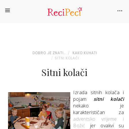
DOBRO JE ZNATI…
KAKO KUHATI
SITNI KOLAČI
Sitni kolači
Izrada sitnih kolača i
pojam
sitni kolači
nekako je
karakterističan za
adventsko vrijeme i
Božić
jer ovakvi su