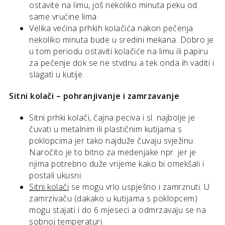
ostavite na limu, još nekoliko minuta peku od
same vrućine lima.
Velika većina prhkih kolačića nakon pečenja
nekoliko minuta bude u sredini mekana. Dobro je
u tom periodu ostaviti kolačiće na limu ili papiru
za pečenje dok se ne stvdnu a tek onda ih vaditi i
slagati u kutije.
Sitni kolači – pohranjivanje i zamrzavanje
Sitni prhki kolači, čajna peciva i sl. najbolje je
čuvati u metalnim ili plastičnim kutijama s
poklopcima jer tako najduže čuvaju svježinu.
Naročito je to bitno za medenjake npr. jer je
njima potrebno duže vrijeme kako bi omekšali i
postali ukusni.
Sitni kolači
se mogu vrlo uspješno i zamrznuti. U
zamrzivaču (dakako u kutijama s poklopcem)
mogu stajati i do 6 mjeseci a odmrzavaju se na
sobnoj temperaturi.