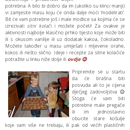
potrebna. A bilo bi dobro da im (ukoliko su klinci manji)
vi zamjesite masu koju će onda dalje moći ‘modelirati’.
Bit će vam potrebne još i male modlice sa kojima će se
izrezivati
sitni kolači
i možete početi! Za ovakve je
aktivnosti najbolje klasično prhko tijesto koje može biti
ili s okusom vanilije ili uz dodatak kakoa, čokoladno.
Možete također u masu umiješati i mljevene orahe,
kokos ili nešto slično. Ideje i recepte za sitne kolačiće
potražite u linku niže dolje ili
ovdje
😉
Pripremite se u startu
da će brašna biti
posvuda ali to je cijena
dječjeg zadovoljstva 😉
Stoga će vam biti
potrebne male pregače
ili im jednostavno
obucite stare košulje
koje vam više ne trebaju, ili pak od većih plastičnih