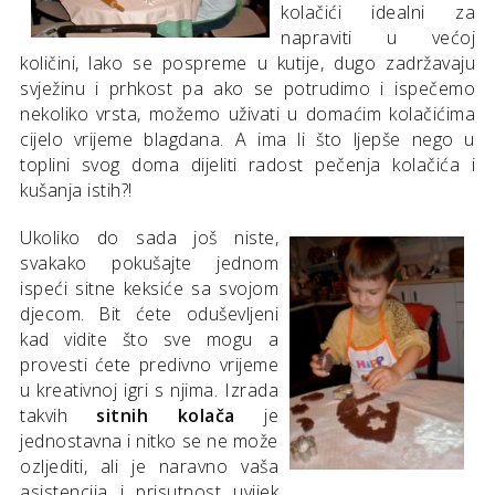
kolačići idealni za
napraviti u većoj
količini, lako se pospreme u kutije, dugo zadržavaju
svježinu i prhkost pa ako se potrudimo i ispečemo
nekoliko vrsta, možemo uživati u domaćim kolačićima
cijelo vrijeme blagdana. A ima li što ljepše nego u
toplini svog doma dijeliti radost pečenja kolačića i
kušanja istih?!
Ukoliko do sada još niste,
svakako pokušajte jednom
ispeći sitne keksiće sa svojom
djecom. Bit ćete oduševljeni
kad vidite što sve mogu a
provesti ćete predivno vrijeme
u kreativnoj igri s njima. Izrada
takvih
sitnih kolača
je
jednostavna i nitko se ne može
ozljediti, ali je naravno vaša
asistencija i prisutnost uvijek