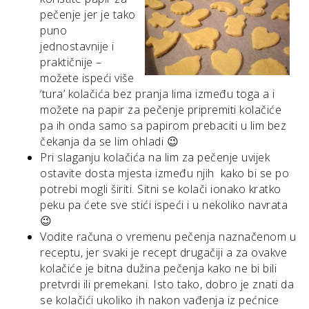
pečenje jer je tako
puno
jednostavnije i
praktičnije –
možete ispeći više
‘tura’ kolačića bez pranja lima između toga a i
možete na papir za pečenje pripremiti kolačiće
pa ih onda samo sa papirom prebaciti u lim bez
čekanja da se lim ohladi 😉
Pri slaganju kolačića na lim za pečenje uvijek
ostavite dosta mjesta između njih kako bi se po
potrebi mogli širiti. Sitni se kolači ionako kratko
peku pa ćete sve stići ispeći i u nekoliko navrata
😉
Vodite računa o vremenu pečenja naznačenom u
receptu, jer svaki je recept drugačiji a za ovakve
kolačiće je bitna dužina pečenja kako ne bi bili
pretvrdi ili premekani. Isto tako, dobro je znati da
se kolačići ukoliko ih nakon vađenja iz pećnice