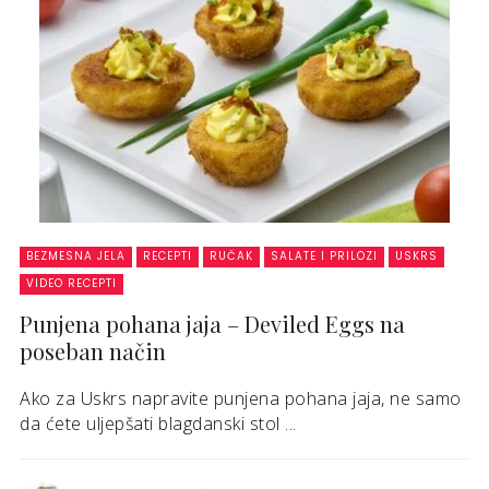
BEZMESNA JELA
RECEPTI
RUČAK
SALATE I PRILOZI
USKRS
VIDEO RECEPTI
Punjena pohana jaja – Deviled Eggs na
poseban način
Ako za Uskrs napravite punjena pohana jaja, ne samo
da ćete uljepšati blagdanski stol ...