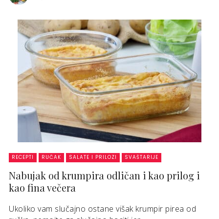
RECEPTI
RUČAK
SALATE I PRILOZI
SVAŠTARIJE
Nabujak od krumpira odličan i kao prilog i
kao fina večera
Ukoliko vam slučajno ostane višak krumpir pirea od