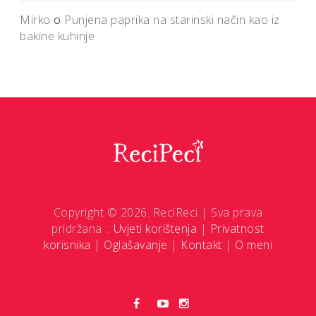
Mirko
o
Punjena paprika na starinski način kao iz
bakine kuhinje
Copyright © 2026. ReciReci | Sva prava
pridržana ::
Uvjeti korištenja
|
Privatnost
korisnika
|
Oglašavanje
|
Kontakt
|
O meni