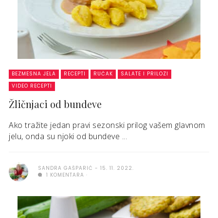
BEZMESNA JELA
RECEPTI
RUČAK
SALATE I PRILOZI
VIDEO RECEPTI
Žličnjaci od bundeve
Ako tražite jedan pravi sezonski prilog vašem glavnom
jelu, onda su njoki od bundeve ...
SANDRA GAŠPARIĆ
15. 11. 2022.
1 KOMENTARA