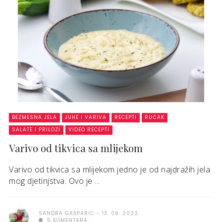
BEZMESNA JELA
JUHE I VARIVA
RECEPTI
RUČAK
SALATE I PRILOZI
VIDEO RECEPTI
Varivo od tikvica sa mlijekom
Varivo od tikvica sa mlijekom jedno je od najdražih jela
mog djetinjstva. Ovo je ...
SANDRA GAŠPARIĆ
13. 06. 2022.
5 KOMENTARA