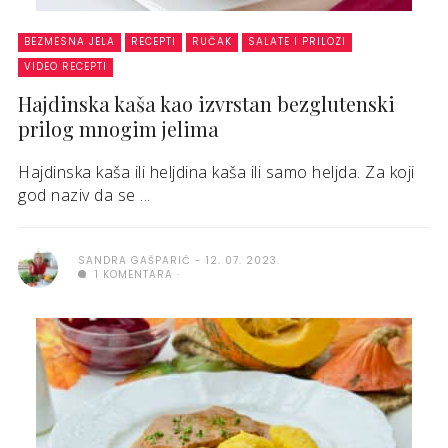
BEZMESNA JELA
RECEPTI
RUČAK
SALATE I PRILOZI
VIDEO RECEPTI
Hajdinska kaša kao izvrstan bezglutenski
prilog mnogim jelima
Hajdinska kaša ili heljdina kaša ili samo heljda. Za koji
god naziv da se ...
SANDRA GAŠPARIĆ
12. 07. 2023.
1 KOMENTARA