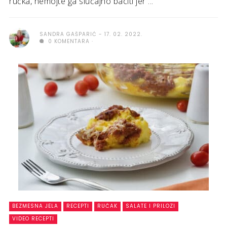
ručka, nemojte ga slučajno baciti jer ...
SANDRA GAŠPARIĆ
17. 02. 2022.
0 KOMENTARA
BEZMESNA JELA
RECEPTI
RUČAK
SALATE I PRILOZI
VIDEO RECEPTI