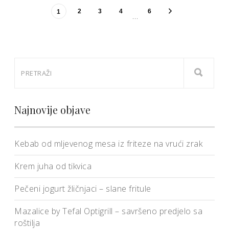
2
3
4
6
1
…
Najnovije objave
Kebab od mljevenog mesa iz friteze na vrući zrak
Krem juha od tikvica
Pečeni jogurt žličnjaci – slane fritule
Mazalice by Tefal Optigrill – savršeno predjelo sa
roštilja