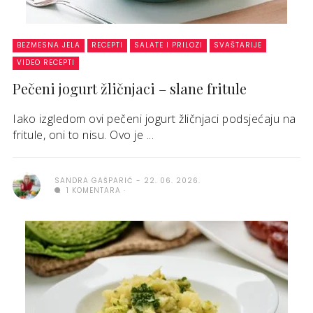
BEZMESNA JELA
RECEPTI
SALATE I PRILOZI
SVAŠTARIJE
VIDEO RECEPTI
Pečeni jogurt žličnjaci – slane fritule
Iako izgledom ovi pečeni jogurt žličnjaci podsjećaju na
fritule, oni to nisu. Ovo je ...
SANDRA GAŠPARIĆ
22. 06. 2026.
1 KOMENTARA