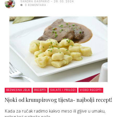
SANDRA GAŠPARIĆ
28. 03. 2024.
0 KOMENTARA
BEZMESNA JELA
RECEPTI
SALATE I PRILOZI
VIDEO RECEPTI
Njoki od krumpirovog tijesta- najbolji recept!
Kada za ručak radimo kakvo meso ili gljive u umaku,