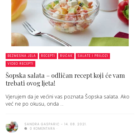
BEZMESNA JELA
RECEPTI
RUČAK
SALATE I PRILOZI
VIDEO RECEPTI
Šopska salata – odličan recept koji će vam
trebati ovog ljeta!
Vjerujem da je većini vas poznata Šopska salata. Ako
već ne po okusu, onda ...
SANDRA GAŠPARIĆ
14. 08. 2021.
0 KOMENTARA