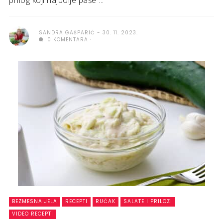
prilog koji najbolje paše ...
SANDRA GAŠPARIĆ
30. 11. 2023.
0 KOMENTARA
BEZMESNA JELA
RECEPTI
RUČAK
SALATE I PRILOZI
VIDEO RECEPTI