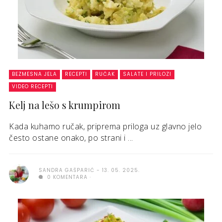
BEZMESNA JELA
RECEPTI
RUČAK
SALATE I PRILOZI
VIDEO RECEPTI
Kelj na lešo s krumpirom
Kada kuhamo ručak, priprema priloga uz glavno jelo
često ostane onako, po strani i ...
SANDRA GAŠPARIĆ
13. 05. 2025.
0 KOMENTARA