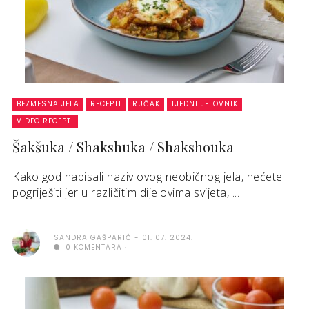
BEZMESNA JELA
RECEPTI
RUČAK
TJEDNI JELOVNIK
VIDEO RECEPTI
Šakšuka / Shakshuka / Shakshouka
Kako god napisali naziv ovog neobičnog jela, nećete
pogriješiti jer u različitim dijelovima svijeta, ...
SANDRA GAŠPARIĆ
01. 07. 2024.
0 KOMENTARA