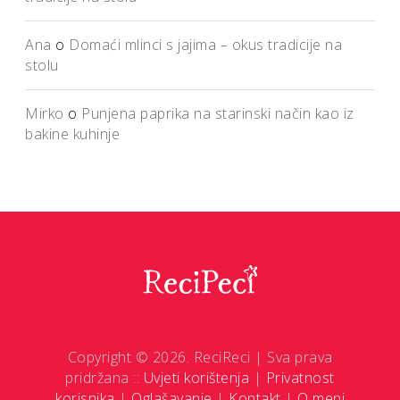
Ana
o
Domaći mlinci s jajima – okus tradicije na
stolu
Mirko
o
Punjena paprika na starinski način kao iz
bakine kuhinje
Copyright © 2026. ReciReci | Sva prava
pridržana ::
Uvjeti korištenja
|
Privatnost
korisnika
|
Oglašavanje
|
Kontakt
|
O meni