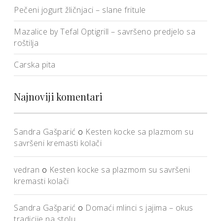
Pečeni jogurt žličnjaci – slane fritule
Mazalice by Tefal Optigrill – savršeno predjelo sa
roštilja
Carska pita
Najnoviji komentari
Sandra Gašparić
o
Kesten kocke sa plazmom su
savršeni kremasti kolači
vedran
o
Kesten kocke sa plazmom su savršeni
kremasti kolači
Sandra Gašparić
o
Domaći mlinci s jajima – okus
tradicije na stolu