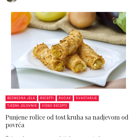
BEZMESNA JELA
RECEPTI
RUČAK
SVAŠTARIJE
TJEDNI JELOVNIK
VIDEO RECEPTI
Punjene rolice od tost kruha sa nadjevom od
povrća