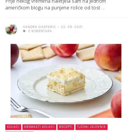
Prije nekog vremena naletjela sam na jednom
američkom blogu na punjene rolice od tost ...
SANDRA GAŠPARIĆ
22. 08. 2021.
0 KOMENTARA
KOLAČI
KREMASTI KOLAČI
RECEPTI
TJEDNI JELOVNIK