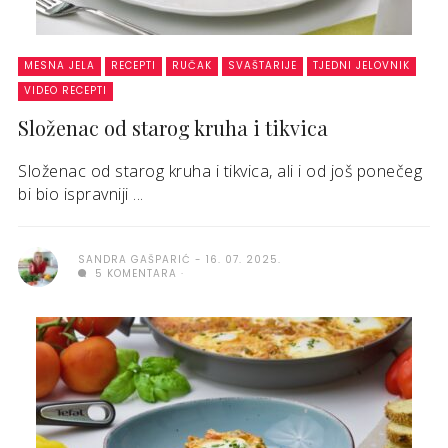
MESNA JELA
RECEPTI
RUČAK
SVAŠTARIJE
TJEDNI JELOVNIK
VIDEO RECEPTI
Složenac od starog kruha i tikvica
Složenac od starog kruha i tikvica, ali i od još ponečeg
bi bio ispravniji ...
SANDRA GAŠPARIĆ
16. 07. 2025.
5 KOMENTARA