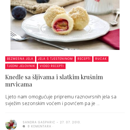
BEZMESNA JELA
JELA S TJESTENINOM
RECEPTI
RUČAK
TJEDNI JELOVNIK
VIDEO RECEPTI
Knedle sa šljivama i slatkim krušnim
mrvicama
Ljeto nam omogućuje pripremu raznovrsnih jela sa
svježim sezonskim voćem i povrćem pa je ...
SANDRA GAŠPARIĆ
27. 07. 2010.
8 KOMENTARA