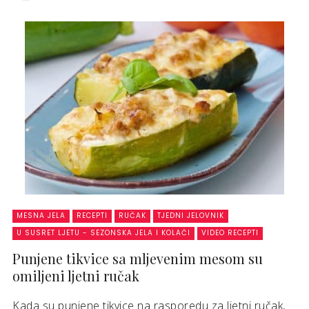
MESNA JELA
RECEPTI
RUČAK
TJEDNI JELOVNIK
U SUSRET LJETU - SEZONSKA JELA I KOLAČI
VIDEO RECEPTI
Punjene tikvice sa mljevenim mesom su
omiljeni ljetni ručak
Kada su punjene tikvice na rasporedu za ljetni ručak,