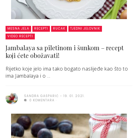
MESNA JELA
RECEPTI
RUČAK
TJEDNI JELOVNIK
VIDEO RECEPTI
Jambalaya sa piletinom i šunkom – recept
koji ćete obožavati!
Rijetko koje jelo ima tako bogato naslijeđe kao što to
ima Jambalaya i o ...
SANDRA GAŠPARIĆ
19. 01. 2021.
0 KOMENTARA