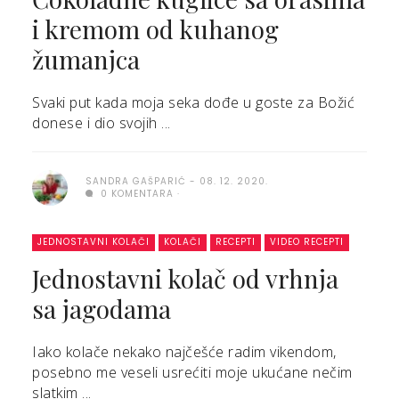
i kremom od kuhanog
žumanjca
Svaki put kada moja seka dođe u goste za Božić
donese i dio svojih ...
SANDRA GAŠPARIĆ
08. 12. 2020.
0 KOMENTARA
JEDNOSTAVNI KOLAČI
KOLAČI
RECEPTI
VIDEO RECEPTI
Jednostavni kolač od vrhnja
sa jagodama
Iako kolače nekako najčešće radim vikendom,
posebno me veseli usrećiti moje ukućane nečim
slatkim ...