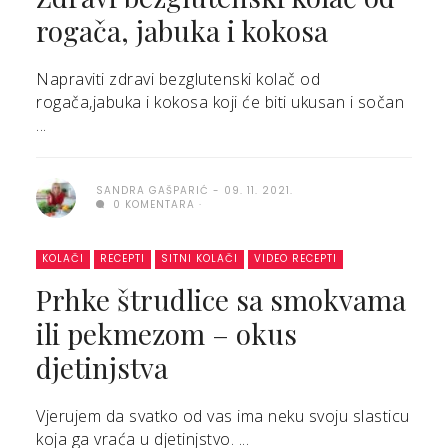
rogača, jabuka i kokosa
Napraviti zdravi bezglutenski kolač od
rogača,jabuka i kokosa koji će biti ukusan i sočan
...
SANDRA GAŠPARIĆ
09. 11. 2021.
0 KOMENTARA
KOLAČI
RECEPTI
SITNI KOLAČI
VIDEO RECEPTI
Prhke štrudlice sa smokvama
ili pekmezom – okus
djetinjstva
Vjerujem da svatko od vas ima neku svoju slasticu
koja ga vraća u djetinjstvo. ...