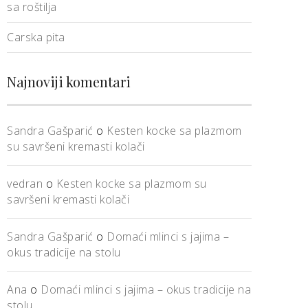
sa roštilja
Carska pita
Najnoviji komentari
Sandra Gašparić
o
Kesten kocke sa plazmom
su savršeni kremasti kolači
vedran
o
Kesten kocke sa plazmom su
savršeni kremasti kolači
Sandra Gašparić
o
Domaći mlinci s jajima –
okus tradicije na stolu
Ana
o
Domaći mlinci s jajima – okus tradicije na
stolu