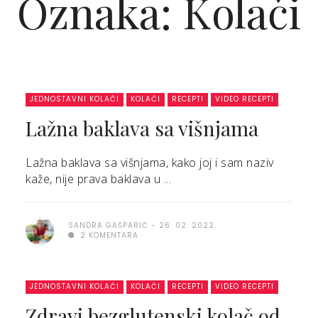
Oznaka: Kolači
JEDNOSTAVNI KOLAČI
KOLAČI
RECEPTI
VIDEO RECEPTI
Lažna baklava sa višnjama
Lažna baklava sa višnjama, kako joj i sam naziv
kaže, nije prava baklava u ...
SANDRA GAŠPARIĆ
26. 02. 2022.
2 KOMENTARA
JEDNOSTAVNI KOLAČI
KOLAČI
RECEPTI
VIDEO RECEPTI
Zdravi bezglutenski kolač od