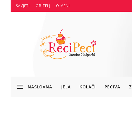
SAVJETI
OBITELJ
O MENI
NASLOVNA
JELA
KOLAČI
PECIVA
Z