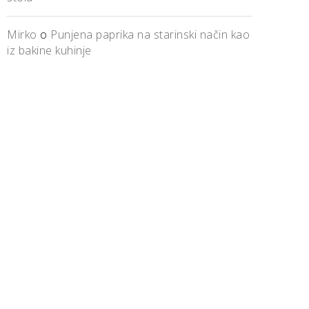
Mirko
o
Punjena paprika na starinski način kao
iz bakine kuhinje