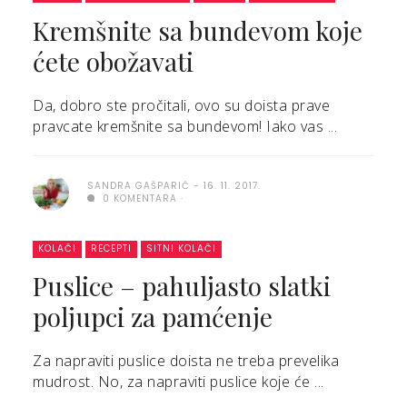
Kremšnite sa bundevom koje
ćete obožavati
Da, dobro ste pročitali, ovo su doista prave
pravcate kremšnite sa bundevom! Iako vas ...
SANDRA GAŠPARIĆ
16. 11. 2017.
0 KOMENTARA
KOLAČI
RECEPTI
SITNI KOLAČI
Puslice – pahuljasto slatki
poljupci za pamćenje
Za napraviti puslice doista ne treba prevelika
mudrost. No, za napraviti puslice koje će ...