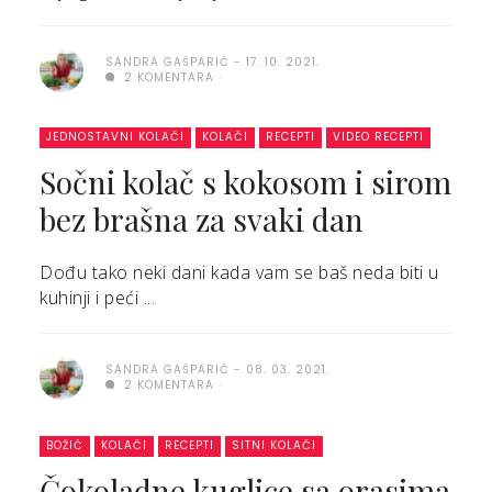
SANDRA GAŠPARIĆ
17. 10. 2021.
2 KOMENTARA
JEDNOSTAVNI KOLAČI
KOLAČI
RECEPTI
VIDEO RECEPTI
Sočni kolač s kokosom i sirom
bez brašna za svaki dan
Dođu tako neki dani kada vam se baš neda biti u
kuhinji i peći ...
SANDRA GAŠPARIĆ
08. 03. 2021.
2 KOMENTARA
BOŽIĆ
KOLAČI
RECEPTI
SITNI KOLAČI
Čokoladne kuglice sa orasima