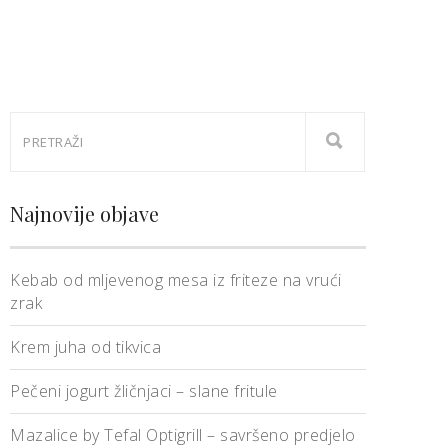
Najnovije objave
Kebab od mljevenog mesa iz friteze na vrući
zrak
Krem juha od tikvica
Pečeni jogurt žličnjaci – slane fritule
Mazalice by Tefal Optigrill – savršeno predjelo