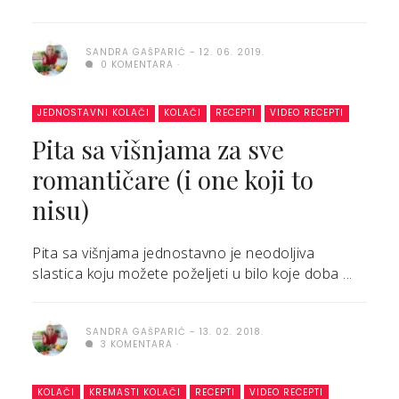
SANDRA GAŠPARIĆ
12. 06. 2019.
0 KOMENTARA
JEDNOSTAVNI KOLAČI
KOLAČI
RECEPTI
VIDEO RECEPTI
Pita sa višnjama za sve
romantičare (i one koji to
nisu)
Pita sa višnjama jednostavno je neodoljiva
slastica koju možete poželjeti u bilo koje doba ...
SANDRA GAŠPARIĆ
13. 02. 2018.
3 KOMENTARA
KOLAČI
KREMASTI KOLAČI
RECEPTI
VIDEO RECEPTI