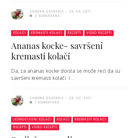
SANDRA GAŠPARIĆ
05. 04. 2017.
2 KOMENTARA
KOLAČI
KREMASTI KOLAČI
RECEPTI
VIDEO RECEPTI
Ananas kocke- savršeni
kremasti kolači
Da, za ananas kocke doista se može reći da su
savršeni kremasti kolači. I ...
SANDRA GAŠPARIĆ
28. 02. 2017.
7 KOMENTARA
JEDNOSTAVNI KOLAČI
KOLAČI
KREMASTI KOLAČI
RECEPTI
VIDEO RECEPTI