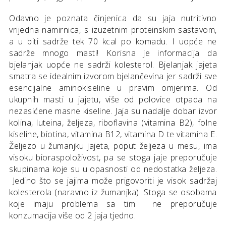
Odavno je poznata činjenica da su jaja nutritivno
vrijedna namirnica, s izuzetnim proteinskim sastavom,
a u biti sadrže tek 70 kcal po komadu. I uopće ne
sadrže mnogo masti! Korisna je informacija da
bjelanjak uopće ne sadrži kolesterol. Bjelanjak jajeta
smatra se idealnim izvorom bjelančevina jer sadrži sve
esencijalne aminokiseline u pravim omjerima. Od
ukupnih masti u jajetu, više od polovice otpada na
nezasićene masne kiseline. Jaja su nadalje dobar izvor
kolina, luteina, željeza, riboflavina (vitamina B2), folne
kiseline, biotina, vitamina B12, vitamina D te vitamina E.
Željezo u žumanjku jajeta, poput željeza u mesu, ima
visoku bioraspoloživost, pa se stoga jaje preporučuje
skupinama koje su u opasnosti od nedostatka željeza.
Jedino što se jajima može prigovoriti je visok sadržaj
kolesterola (naravno iz žumanjka). Stoga se osobama
koje imaju problema sa tim ne preporučuje
konzumacija više od 2 jaja tjedno.