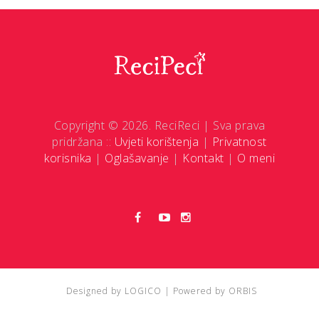
Copyright © 2026. ReciReci | Sva prava
pridržana ::
Uvjeti korištenja
|
Privatnost
korisnika
|
Oglašavanje
|
Kontakt
|
O meni
Designed by
LOGICO
| Powered by
ORBIS