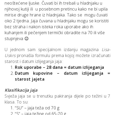
neoštećene ljuske. Čuvati bi ih trebali u hladnjaku u
njihovoj kutiji ili u posebnom pretincu kako ne bi upila
mirise druge hrane iz hladnjaka. Tako se mogu čuvati
oko 2 tjedna. Jaja čuvana u hladnjaku mogu se koristiti
bez straha i nakon isteka roka uporabe ako ih
kuhanjem ili pečenjem termički obradite na 70 ili više
stupnjeva 😉
U jednom sam specijalnom izdanju magazina
Lisa-
Uskrs
pronašla formulu prema kojoj možete izračunati
starost i datum izlijeganja jaja:
Rok uporabe – 28 dana = datum izlijeganja
Datum kupovine – datum izlijeganja =
starost jajeta
Klasifikacija jaja
Svježa jaja se u trenutku pakiranja dijele po težini u 7
klasa. To su:
“SU” – jaja teža od 70 g
“S” – jaja težine od 65-70 g