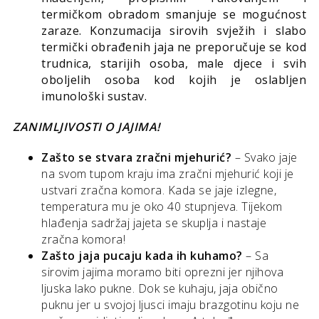
termičkom obradom smanjuje se mogućnost
zaraze. Konzumacija sirovih svježih i slabo
termički obrađenih jaja ne preporučuje se kod
trudnica, starijih osoba, male djece i svih
oboljelih osoba kod kojih je oslabljen
imunološki sustav.
ZANIMLJIVOSTI O JAJIMA!
Zašto se stvara zračni mjehurić?
– Svako jaje
na svom tupom kraju ima zračni mjehurić koji je
ustvari zračna komora. Kada se jaje izlegne,
temperatura mu je oko 40 stupnjeva. Tijekom
hlađenja sadržaj jajeta se skuplja i nastaje
zračna komora!
Zašto jaja pucaju kada ih kuhamo?
– Sa
sirovim jajima moramo biti oprezni jer njihova
ljuska lako pukne. Dok se kuhaju, jaja obično
puknu jer u svojoj ljusci imaju brazgotinu koju ne