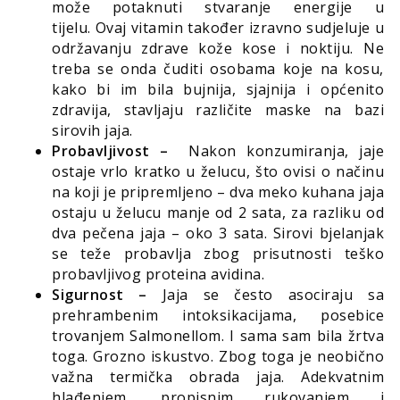
može potaknuti stvaranje energije u
tijelu. Ovaj vitamin također izravno sudjeluje u
održavanju zdrave kože kose i noktiju. Ne
treba se onda čuditi osobama koje na kosu,
kako bi im bila bujnija, sjajnija i općenito
zdravija, stavljaju različite maske na bazi
sirovih jaja.
Probavljivost –
Nakon konzumiranja, jaje
ostaje vrlo kratko u želucu, što ovisi o načinu
na koji je pripremljeno – dva meko kuhana jaja
ostaju u želucu manje od 2 sata, za razliku od
dva pečena jaja – oko 3 sata. Sirovi bjelanjak
se teže probavlja zbog prisutnosti teško
probavljivog proteina avidina.
Sigurnost –
Jaja se često asociraju sa
prehrambenim intoksikacijama, posebice
trovanjem Salmonellom. I sama sam bila žrtva
toga. Grozno iskustvo. Zbog toga je neobično
važna termička obrada jaja. Adekvatnim
hlađenjem, propisnim rukovanjem i