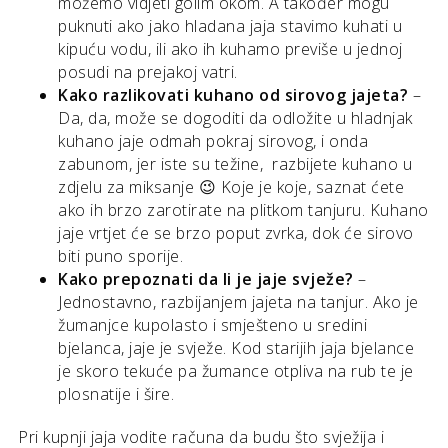
možemo vidjeti golim okom. A također mogu
puknuti ako jako hladana jaja stavimo kuhati u
kipuću vodu, ili ako ih kuhamo previše u jednoj
posudi na prejakoj vatri.
Kako razlikovati kuhano od sirovog jajeta?
–
Da, da, može se dogoditi da odložite u hladnjak
kuhano jaje odmah pokraj sirovog, i onda
zabunom, jer iste su težine, razbijete kuhano u
zdjelu za miksanje 😉 Koje je koje, saznat ćete
ako ih brzo zarotirate na plitkom tanjuru. Kuhano
jaje vrtjet će se brzo poput zvrka, dok će sirovo
biti puno sporije.
Kako prepoznati da li je jaje svježe?
–
Jednostavno, razbijanjem jajeta na tanjur. Ako je
žumanjce kupolasto i smješteno u sredini
bjelanca, jaje je svježe. Kod starijih jaja bjelance
je skoro tekuće pa žumance otpliva na rub te je
plosnatije i šire.
Pri kupnji jaja vodite računa da budu što svježija i