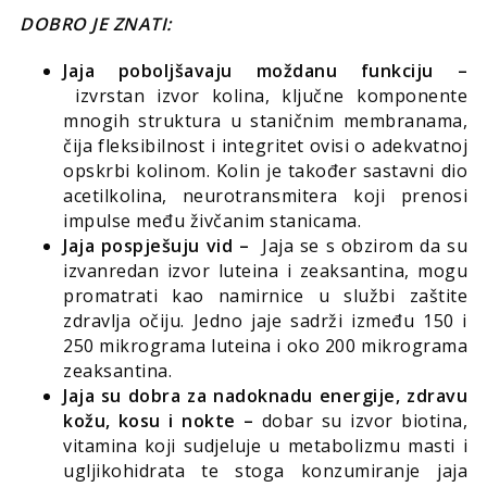
DOBRO JE ZNATI:
Jaja poboljšavaju moždanu funkciju –
izvrstan
izvor kolina, ključne komponente
mnogih struktura u staničnim membranama,
čija fleksibilnost i integritet ovisi o adekvatnoj
opskrbi kolinom. Kolin je također sastavni dio
acetilkolina, neurotransmitera koji prenosi
impulse među živčanim stanicama.
Jaja p
ospješuju vid –
Jaja se s obzirom da su
izvanredan izvor luteina i zeaksantina, mogu
promatrati kao namirnice u službi zaštite
zdravlja očiju. Jedno jaje sadrži između 150 i
250 mikrograma luteina i oko 200 mikrograma
zeaksantina.
Jaja su dobra za nadoknadu energije, zdravu
kožu, kosu i nokte –
dobar su izvor biotina,
vitamina koji sudjeluje u metabolizmu masti i
ugljikohidrata te stoga konzumiranje jaja