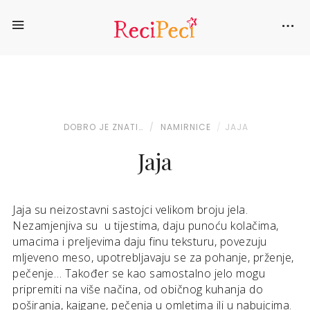
DOBRO JE ZNATI…
NAMIRNICE
JAJA
Jaja
Jaja su neizostavni sastojci velikom broju jela.
Nezamjenjiva su u tijestima, daju punoću kolačima,
umacima i preljevima daju finu teksturu, povezuju
mljeveno meso, upotrebljavaju se za pohanje, prženje,
pečenje… Također se kao samostalno jelo mogu
pripremiti na više načina, od običnog kuhanja do
poširanja, kajgane, pečenja u omletima ili u nabujcima.