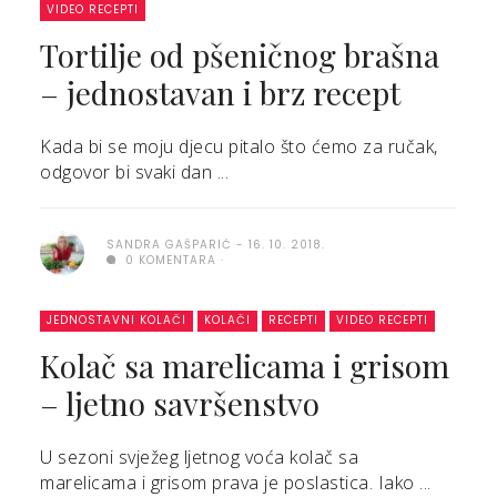
VIDEO RECEPTI
Tortilje od pšeničnog brašna
– jednostavan i brz recept
Kada bi se moju djecu pitalo što ćemo za ručak,
odgovor bi svaki dan ...
SANDRA GAŠPARIĆ
16. 10. 2018.
0 KOMENTARA
JEDNOSTAVNI KOLAČI
KOLAČI
RECEPTI
VIDEO RECEPTI
Kolač sa marelicama i grisom
– ljetno savršenstvo
U sezoni svježeg ljetnog voća kolač sa
marelicama i grisom prava je poslastica. Iako ...