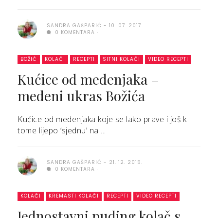
SANDRA GAŠPARIĆ
10. 07. 2017.
0 KOMENTARA
BOŽIĆ
KOLAČI
RECEPTI
SITNI KOLAČI
VIDEO RECEPTI
Kućice od medenjaka –
medeni ukras Božića
Kućice od medenjaka koje se lako prave i još k
tome lijepo ‘sjednu’ na ...
SANDRA GAŠPARIĆ
21. 12. 2015.
0 KOMENTARA
KOLAČI
KREMASTI KOLAČI
RECEPTI
VIDEO RECEPTI
Jednostavni puding kolač s