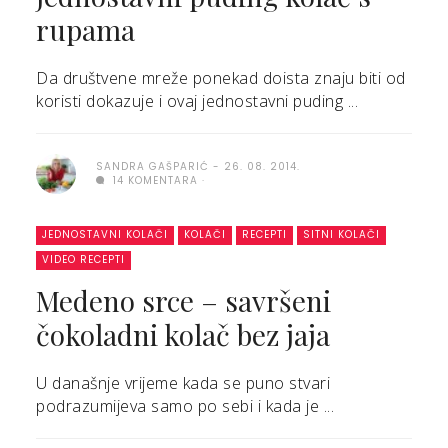
rupama
Da društvene mreže ponekad doista znaju biti od
koristi dokazuje i ovaj jednostavni puding ...
SANDRA GAŠPARIĆ
26. 08. 2014.
14 KOMENTARA
JEDNOSTAVNI KOLAČI
KOLAČI
RECEPTI
SITNI KOLAČI
VIDEO RECEPTI
Medeno srce – savršeni
čokoladni kolač bez jaja
U današnje vrijeme kada se puno stvari
podrazumijeva samo po sebi i kada je ...