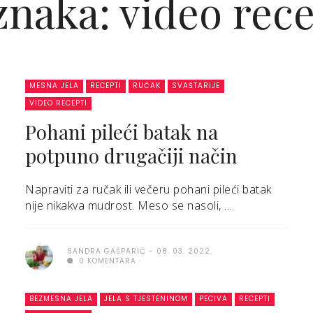
naka: video rec
MESNA JELA
RECEPTI
RUČAK
SVAŠTARIJE
VIDEO RECEPTI
Pohani pileći batak na
potpuno drugačiji način
Napraviti za ručak ili večeru pohani pileći batak
nije nikakva mudrost. Meso se nasoli, ...
SANDRA GAŠPARIĆ
08. 03. 2022.
0 KOMENTARA
BEZMESNA JELA
JELA S TJESTENINOM
PECIVA
RECEPTI