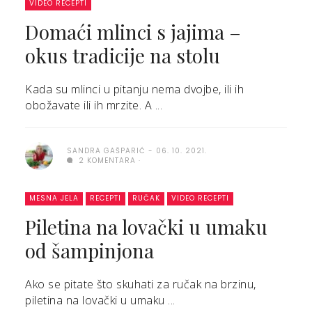
VIDEO RECEPTI
Domaći mlinci s jajima –
okus tradicije na stolu
Kada su mlinci u pitanju nema dvojbe, ili ih
obožavate ili ih mrzite. A ...
SANDRA GAŠPARIĆ
06. 10. 2021.
2 KOMENTARA
MESNA JELA
RECEPTI
RUČAK
VIDEO RECEPTI
Piletina na lovački u umaku
od šampinjona
Ako se pitate što skuhati za ručak na brzinu,
piletina na lovački u umaku ...