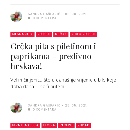
SANDRA GAŠPARIĆ
05. 08. 2021.
0 KOMENTARA
MESNA JELA
RECEPTI
RUČAK
VIDEO RECEPTI
Grčka pita s piletinom i
paprikama – predivno
hrskava!
Volim činjenicu što u današnje vrijeme u bilo koje
doba dana ili noći putem ...
SANDRA GAŠPARIĆ
28. 05. 2021.
0 KOMENTARA
BEZMESNA JELA
PECIVA
RECEPTI
RUČAK