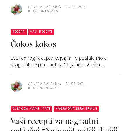
SANDRA GAŠPARIĆ
06. 12. 2013.
10 KOMENTARA
RECEPTI
VAŠI RECEPTI
Čokos kokos
Evo jednog recepta kojeg mi je poslala moja
draga čitateljica Thelma Soljačić iz Zadra. ...
SANDRA GAŠPARIĆ
01. 05. 2011.
0 KOMENTARA
KUTAK ZA MAME I TATE
NAGRADNA IGRA BRAUN
Vaši recepti za nagradni
natječaj “Najmaštovitiji dječji