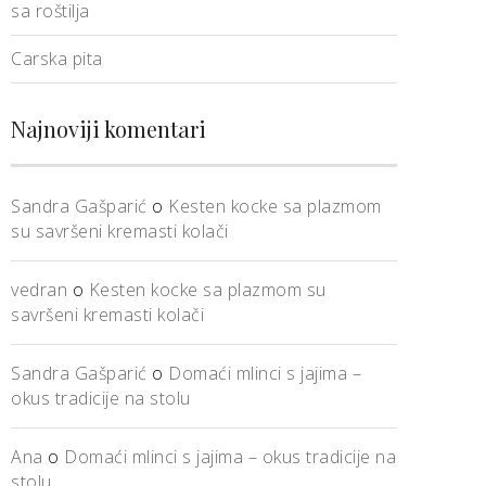
sa roštilja
Carska pita
Najnoviji komentari
Sandra Gašparić
o
Kesten kocke sa plazmom
su savršeni kremasti kolači
vedran
o
Kesten kocke sa plazmom su
savršeni kremasti kolači
Sandra Gašparić
o
Domaći mlinci s jajima –
okus tradicije na stolu
Ana
o
Domaći mlinci s jajima – okus tradicije na
stolu