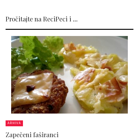
Pročitajte na ReciPeci i …
ARHIVA
Zapečeni faširanci