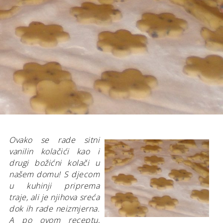
Ovako se rade sitni
vanilin kolačići kao i
drugi božićni kolači u
našem domu! S djecom
u kuhinji priprema
traje, ali je njihova sreća
dok ih rade neizmjerna.
A po ovom receptu,