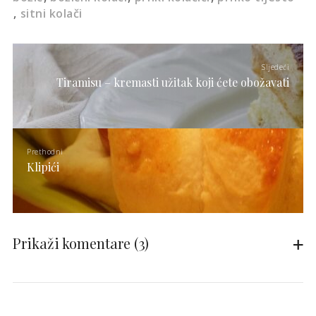
sitni kolači
Sljedeći
Tiramisu – kremasti užitak koji ćete obožavati
Prethodni
Klipići
Prikaži komentare
(3)