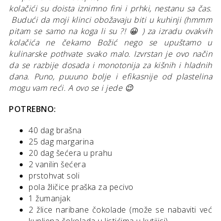
kolačići su doista iznimno fini i prhki, nestanu sa čas.
Budući da moji klinci obožavaju biti u kuhinji (hmmm
pitam se samo na koga li su ?! 😀 ) za izradu ovakvih
kolačića ne čekamo Božić nego se upuštamo u
kulinarske pothvate svako malo. Izvrstan je ovo način
da se razbije dosada i monotonija za kišnih i hladnih
dana. Puno, puuuno bolje i efikasnije od plastelina
mogu vam reći. A ovo se i jede 😉
POTREBNO:
40 dag brašna
25 dag margarina
20 dag šećera u prahu
2 vanilin šećera
prstohvat soli
pola žličice praška za pecivo
1 žumanjak
2 žlice naribane čokolade (može se nabaviti već
kupljena čokolada u listićima u kutijici)