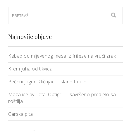
Najnovije objave
Kebab od mljevenog mesa iz friteze na vrući zrak
Krem juha od tikvica
Pečeni jogurt žličnjaci – slane fritule
Mazalice by Tefal Optigrill – savršeno predjelo sa
roštilja
Carska pita