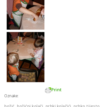
Print
Oznake:
božić
božićni kolači
prhki kolačići
prhko tijesto