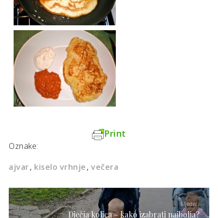
Print
Oznake:
ajvar
kiselo vrhnje
večera
Sljedeći
Dječja kolica – kako izabrati najbolja?