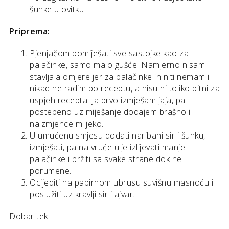
šunke u ovitku
Priprema:
Pjenjačom pomiješati sve sastojke kao za
palačinke, samo malo gušće. Namjerno nisam
stavljala omjere jer za palačinke ih niti nemam i
nikad ne radim po receptu, a nisu ni toliko bitni za
uspjeh recepta. Ja prvo izmješam jaja, pa
postepeno uz miješanje dodajem brašno i
naizmjence mlijeko.
U umućenu smjesu dodati naribani sir i šunku,
izmješati, pa na vruće ulje izlijevati manje
palačinke i pržiti sa svake strane dok ne
porumene.
Ocijediti na papirnom ubrusu suvišnu masnoću i
poslužiti uz kravlji sir i ajvar.
Dobar tek!