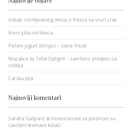
Najnovije objave
Kebab od mljevenog mesa iz friteze na vrući zrak
Krem juha od tikvica
Pečeni jogurt žličnjaci – slane fritule
Mazalice by Tefal Optigrill – savršeno predjelo sa
roštilja
Carska pita
Najnoviji komentari
Sandra Gašparić
o
Kesten kocke sa plazmom su
savršeni kremasti kolači