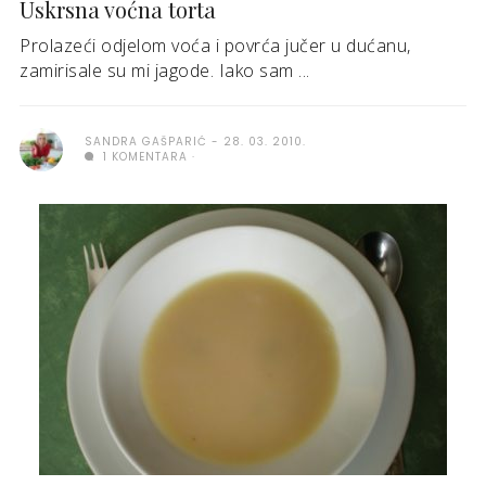
Uskrsna voćna torta
Prolazeći odjelom voća i povrća jučer u dućanu,
zamirisale su mi jagode. Iako sam ...
SANDRA GAŠPARIĆ
28. 03. 2010.
1 KOMENTARA