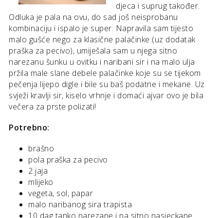
djeca i suprug također.
Odluka je pala na ovu, do sad još neisprobanu
kombinaciju i ispalo je super. Napravila sam tijesto
malo gušće nego za klasične palačinke (uz dodatak
praška za pecivo), umiješala sam u njega sitno
narezanu šunku u ovitku i naribani sir i na malo ulja
pržila male slane debele palačinke koje su se tijekom
pečenja lijepo digle i bile su baš podatne i mekane. Uz
svježi kravlji sir, kiselo vrhnje i domaći ajvar ovo je bila
večera za prste polizati!
Potrebno:
brašno
pola praška za pecivo
2 jaja
mlijeko
vegeta, sol, papar
malo naribanog sira trapista
10 dag tanko narezane i na sitno nasjeckane