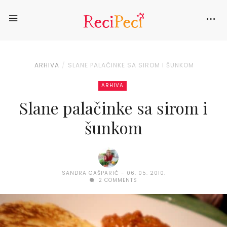
ARHIVA
SLANE PALAČINKE SA SIROM I ŠUNKOM
ARHIVA
Slane palačinke sa sirom i
šunkom
SANDRA GAŠPARIĆ
06. 05. 2010.
2 COMMENTS