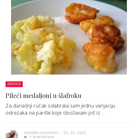
ARHIVA
Pileći medaljoni u šlafroku
Za današnji ručak odabrala sam jednu varijaciju
odrezaka na pariški koje obožavam još iz ...
SANDRA GAŠPARIĆ
25. 03. 2010.
2 KOMENTARA