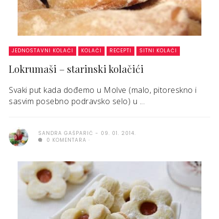
JEDNOSTAVNI KOLAČI
KOLAČI
RECEPTI
SITNI KOLAČI
Lokrumaši – starinski kolačići
Svaki put kada dođemo u Molve (malo, pitoreskno i
sasvim posebno podravsko selo) u ...
SANDRA GAŠPARIĆ
09. 01. 2014.
0 KOMENTARA