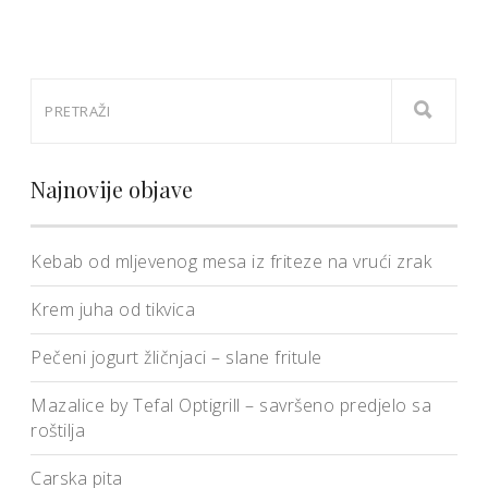
Najnovije objave
Kebab od mljevenog mesa iz friteze na vrući zrak
Krem juha od tikvica
Pečeni jogurt žličnjaci – slane fritule
Mazalice by Tefal Optigrill – savršeno predjelo sa
roštilja
Carska pita