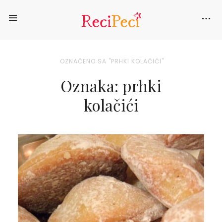
OZNAČENO SA "PRHKI KOLAČIĆI"
Oznaka: prhki
kolačići