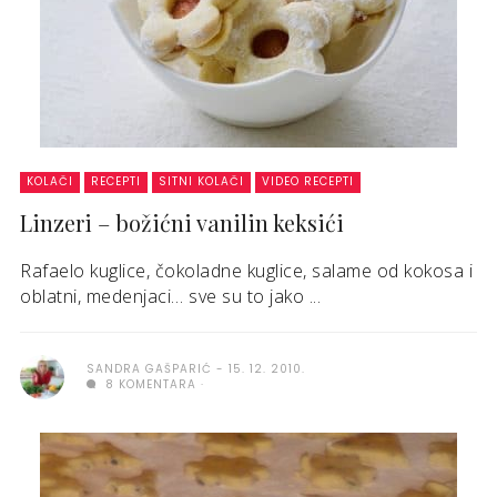
KOLAČI
RECEPTI
SITNI KOLAČI
VIDEO RECEPTI
Linzeri – božićni vanilin keksići
Rafaelo kuglice, čokoladne kuglice, salame od kokosa i
oblatni, medenjaci… sve su to jako ...
SANDRA GAŠPARIĆ
15. 12. 2010.
8 KOMENTARA