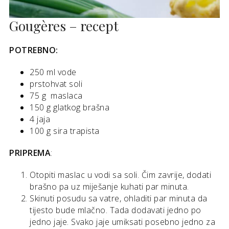
Gougères – recept
POTREBNO:
250 ml vode
prstohvat soli
75 g maslaca
150 g glatkog brašna
4 jaja
100 g sira trapista
PRIPREMA
:
Otopiti maslac u vodi sa soli. Čim zavrije, dodati
brašno pa uz miješanje kuhati par minuta.
Skinuti posudu sa vatre, ohladiti par minuta da
tijesto bude mlačno. Tada dodavati jedno po
jedno jaje. Svako jaje umiksati posebno jedno za