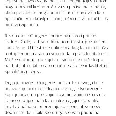
koje su naravno slatka delicija u kombinaciji sa onom
bogatom vanil kremom. A ova su peciva malo manja,
slana pa iako se mogu puniti i slanim nadjevom kao
npr. začinjenim kravljim sirom, teško mi se odlučiti koja
mi je verzija bolja.
Rekoh da se Gougères pripremaju kao i princes
krafne. Dakle, radi se o ‘kuhanom’ tijestu, poznatijem
kao
choux
. U tijesto se nakon kratkog kuhanja brašna
u otopljenom maslacu i vodi dodaju jaja, ali i ribani sir.
Može se dodati bilo koji tvrdi sir koji se može lijepo
naribati, ali će biti to aromatičnije ako je sir kvalitetniji i
specifičnijeg okusa.
Duga je povijest Gougères peciva. Prije svega to je
pecivo koje potječe iz francuske regije Bourgogne
koja je poznata po svojim čuvenim vinima i sirevima.
Tamo se pripremaju kao mali zalogaji uz aperitiv.
Tradicionalno se pripremaju sa sirom, ali se može
dodati i šunka ili bilo što drugo što vam padne na