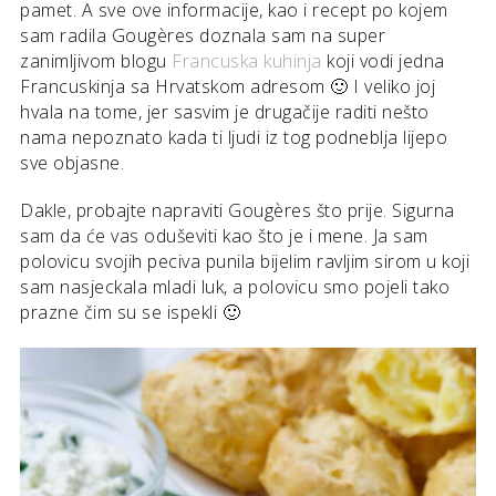
pamet. A sve ove informacije, kao i recept po kojem
sam radila Gougères doznala sam na super
zanimljivom blogu
Francuska kuhinja
koji vodi jedna
Francuskinja sa Hrvatskom adresom 🙂 I veliko joj
hvala na tome, jer sasvim je drugačije raditi nešto
nama nepoznato kada ti ljudi iz tog podneblja lijepo
sve objasne.
Dakle, probajte napraviti Gougères što prije. Sigurna
sam da će vas oduševiti kao što je i mene. Ja sam
polovicu svojih peciva punila bijelim ravljim sirom u koji
sam nasjeckala mladi luk, a polovicu smo pojeli tako
prazne čim su se ispekli 🙂