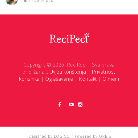
1 KOMENTARA
Copyright © 2026. ReciReci | Sva prava
pridržana ::
Uvjeti korištenja
|
Privatnost
korisnika
|
Oglašavanje
|
Kontakt
|
O meni
Designed by
LOGICO
| Powered by
ORBIS