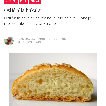
RECEPTI
RIBA
RUČAK
Oslić alla bakalar
Oslić alla bakalar savršeno je jelo za sve ljubitelje
morske ribe, naročito za one ...
SANDRA GAŠPARIĆ
24. 09. 2015.
0 KOMENTARA