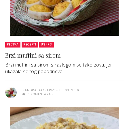
PECIVA
RECEPTI
USKRS
Brzi muffini sa sirom
Brzi muffini sa sirom s razlogom se tako zovu, jer
ukazala se tog popodneva ...
SANDRA GAŠPARIĆ
15. 03. 2016.
0 KOMENTARA