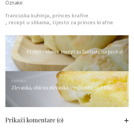
Oznake:
francuska kuhinja
princes krafne
recept u slikama
tijesto za princes krafne
Sljedeći
Prstići – slanci: recept za fantastična peciva!
Prethodni
Zlevanka, obična zlevanka – jednostavno i fino!
Prikaži komentare
(0)