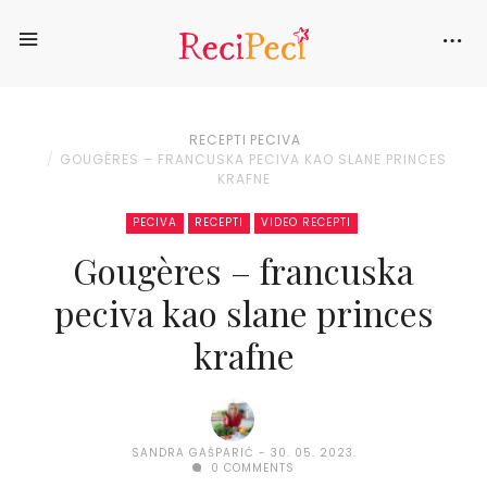
RECEPTI
PECIVA
GOUGÈRES – FRANCUSKA PECIVA KAO SLANE PRINCES
KRAFNE
PECIVA
RECEPTI
VIDEO RECEPTI
Gougères – francuska
peciva kao slane princes
krafne
SANDRA GAŠPARIĆ
30. 05. 2023.
0 COMMENTS