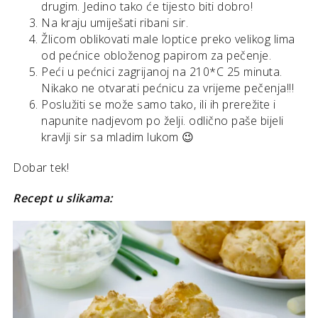
drugim. Jedino tako će tijesto biti dobro!
Na kraju umiješati ribani sir.
Žlicom oblikovati male loptice preko velikog lima
od pećnice obloženog papirom za pečenje.
Peći u pećnici zagrijanoj na 210*C 25 minuta.
Nikako ne otvarati pećnicu za vrijeme pečenja!!!
Poslužiti se može samo tako, ili ih prerežite i
napunite nadjevom po želji. odlično paše bijeli
kravlji sir sa mladim lukom 😉
Dobar tek!
Recept u slikama: