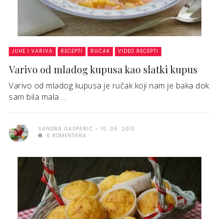
JUHE I VARIVA
RECEPTI
RUČAK
VIDEO RECEPTI
Varivo od mladog kupusa kao slatki kupus
Varivo od mladog kupusa je ručak koji nam je baka dok
sam bila mala ...
SANDRA GAŠPARIĆ
10. 06. 2010.
6 KOMENTARA