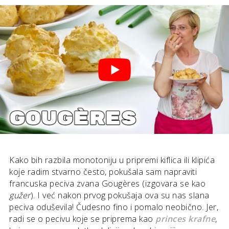
Kako bih razbila monotoniju u pripremi kiflica ili klipića
koje radim stvarno često, pokušala sam napraviti
francuska peciva zvana Gougères (izgovara se kao
gužer
). I već nakon prvog pokušaja ova su nas slana
peciva oduševila! Čudesno fino i pomalo neobično. Jer,
radi se o pecivu koje se priprema kao
princes krafne
,