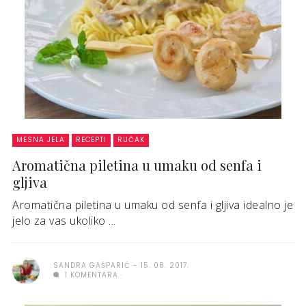
MESNA JELA
RECEPTI
RUČAK
Aromatična piletina u umaku od senfa i
gljiva
Aromatična piletina u umaku od senfa i gljiva idealno je
jelo za vas ukoliko ...
SANDRA GAŠPARIĆ
15. 08. 2017.
1 KOMENTARA