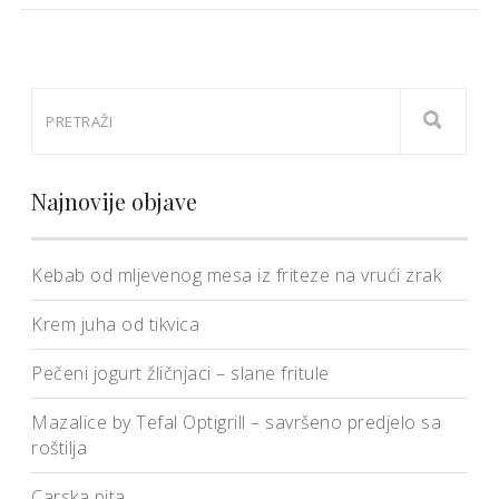
Najnovije objave
Kebab od mljevenog mesa iz friteze na vrući zrak
Krem juha od tikvica
Pečeni jogurt žličnjaci – slane fritule
Mazalice by Tefal Optigrill – savršeno predjelo sa
roštilja
Carska pita