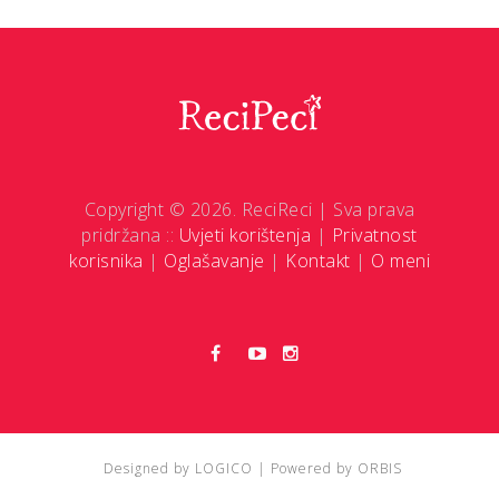
Copyright © 2026. ReciReci | Sva prava
pridržana ::
Uvjeti korištenja
|
Privatnost
korisnika
|
Oglašavanje
|
Kontakt
|
O meni
Designed by
LOGICO
| Powered by
ORBIS