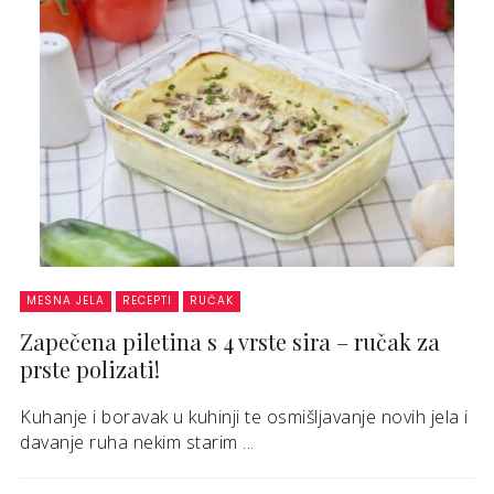
MESNA JELA
RECEPTI
RUČAK
Zapečena piletina s 4 vrste sira – ručak za
prste polizati!
Kuhanje i boravak u kuhinji te osmišljavanje novih jela i
davanje ruha nekim starim ...