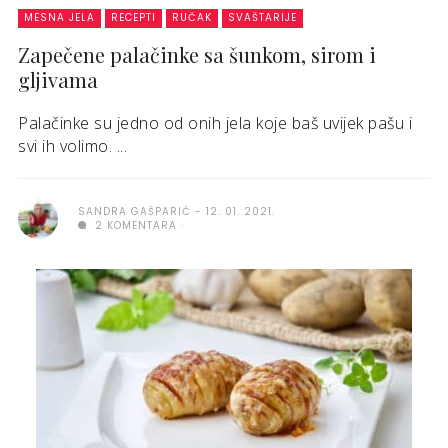
MESNA JELA
RECEPTI
RUČAK
SVAŠTARIJE
Zapečene palačinke sa šunkom, sirom i
gljivama
Palačinke su jedno od onih jela koje baš uvijek pašu i
svi ih volimo. ...
SANDRA GAŠPARIĆ
12. 01. 2021.
2 KOMENTARA