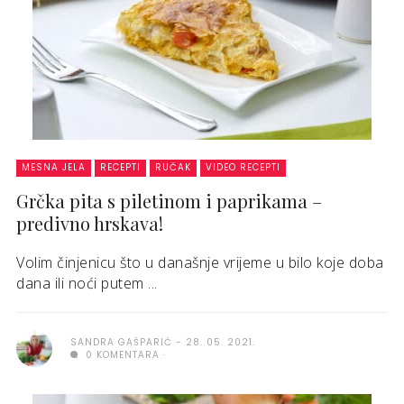
MESNA JELA
RECEPTI
RUČAK
VIDEO RECEPTI
Grčka pita s piletinom i paprikama –
predivno hrskava!
Volim činjenicu što u današnje vrijeme u bilo koje doba
dana ili noći putem ...
SANDRA GAŠPARIĆ
28. 05. 2021.
0 KOMENTARA