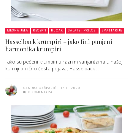
MESNA JELA
RECEPTI
RUČAK
SALATE I PRILOZI
SVAŠTARIJE
Hasselback krumpiri – jako fini punjeni
harmonika krumpiri
Iako su pečeni krumpiri u raznim varijantama u našoj
kuhinji prilično česta pojava, Hasselback ...
SANDRA GAŠPARIĆ
17. 11. 2020.
0 KOMENTARA