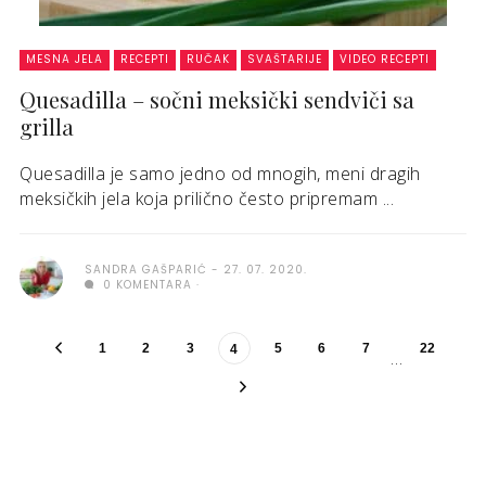
MESNA JELA
RECEPTI
RUČAK
SVAŠTARIJE
VIDEO RECEPTI
Quesadilla – sočni meksički sendviči sa
grilla
Quesadilla je samo jedno od mnogih, meni dragih
meksičkih jela koja prilično često pripremam ...
SANDRA GAŠPARIĆ
27. 07. 2020.
0 KOMENTARA
1
2
3
5
6
7
22
4
…