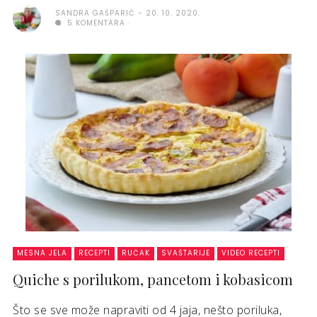
SANDRA GAŠPARIĆ
20. 10. 2020.
5 KOMENTARA
MESNA JELA
RECEPTI
RUČAK
SVAŠTARIJE
VIDEO RECEPTI
Quiche s porilukom, pancetom i kobasicom
Što se sve može napraviti od 4 jaja, nešto poriluka,