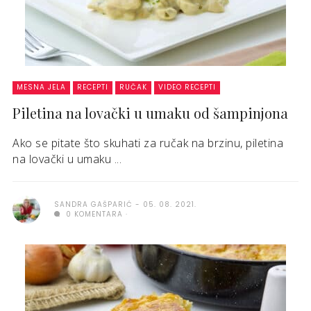
MESNA JELA
RECEPTI
RUČAK
VIDEO RECEPTI
Piletina na lovački u umaku od šampinjona
Ako se pitate što skuhati za ručak na brzinu, piletina
na lovački u umaku ...
SANDRA GAŠPARIĆ
05. 08. 2021.
0 KOMENTARA