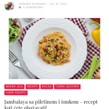
SANDRA GAŠPARIĆ
25. 01. 2021.
5 KOMENTARA
MESNA JELA
RECEPTI
RUČAK
TJEDNI JELOVNIK
VIDEO RECEPTI
Jambalaya sa piletinom i šunkom – recept
koji ćete obožavati!