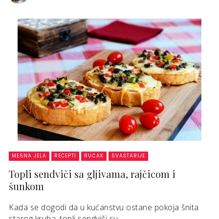
MESNA JELA
RECEPTI
RUČAK
SVAŠTARIJE
Topli sendviči sa gljivama, rajčicom i
šunkom
Kada se dogodi da u kućanstvu ostane pokoja šnita
starog kruha, topli sendviči su ...