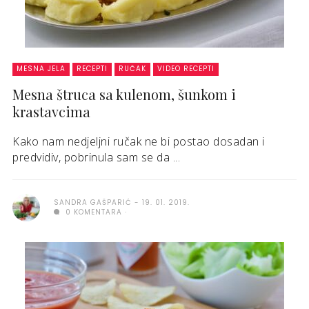
MESNA JELA
RECEPTI
RUČAK
VIDEO RECEPTI
Mesna štruca sa kulenom, šunkom i
krastavcima
Kako nam nedjeljni ručak ne bi postao dosadan i
predvidiv, pobrinula sam se da ...
SANDRA GAŠPARIĆ
19. 01. 2019.
0 KOMENTARA