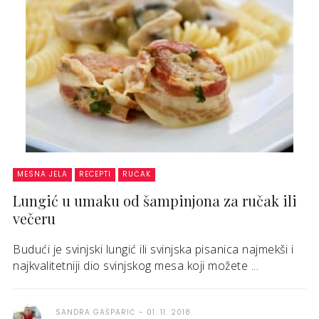
MESNA JELA
RECEPTI
RUČAK
Lungić u umaku od šampinjona za ručak ili
večeru
Budući je svinjski lungić ili svinjska pisanica najmekši i
najkvalitetniji dio svinjskog mesa koji možete ...
SANDRA GAŠPARIĆ
01. 11. 2018.