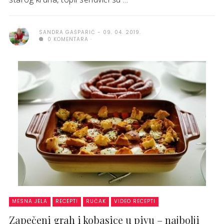
SANDRA GAŠPARIĆ
09. 04. 2019.
0 KOMENTARA
MESNA JELA
RECEPTI
RUČAK
VIDEO RECEPTI
Zapečeni grah i kobasice u pivu – najbolji