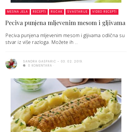
MESNA JELA
RECEPTI
RUČAK
SVAŠTARIJE
VIDEO RECEPTI
Peciva punjena mljevenim mesom i gljivama
Peciva punjena mljevenim mesom i gljivama odlična su
stvar iz više razloga. Možete ih ...
SANDRA GAŠPARIĆ
03. 02. 2019.
0 KOMENTARA