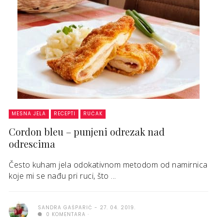
MESNA JELA
RECEPTI
RUČAK
Cordon bleu – punjeni odrezak nad
odrescima
Često kuham jela odokativnom metodom od namirnica
koje mi se nađu pri ruci, što ...
SANDRA GAŠPARIĆ
27. 04. 2019.
0 KOMENTARA