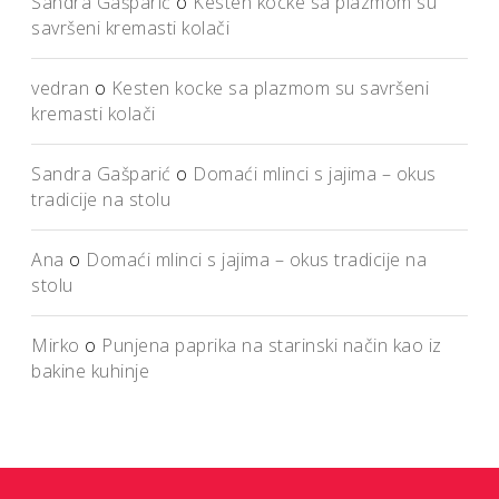
Sandra Gašparić
o
Kesten kocke sa plazmom su
savršeni kremasti kolači
vedran
o
Kesten kocke sa plazmom su savršeni
kremasti kolači
Sandra Gašparić
o
Domaći mlinci s jajima – okus
tradicije na stolu
Ana
o
Domaći mlinci s jajima – okus tradicije na
stolu
Mirko
o
Punjena paprika na starinski način kao iz
bakine kuhinje