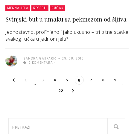
MESNA JELA
RECEPTI
RUČAK
Svinjski but u umaku sa pekmezom od šljiva
Jednostavno, profinjeno i jako ukusno – tri bitne stavke
svakog ručka u jednom jelu? ...
SANDRA GAŠPARIĆ
29. 08. 2018.
2 KOMENTARA
1
3
4
5
7
8
9
6
…
…
22