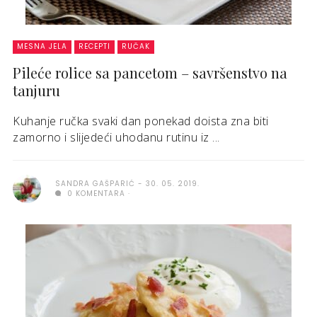
MESNA JELA
RECEPTI
RUČAK
Pileće rolice sa pancetom – savršenstvo na
tanjuru
Kuhanje ručka svaki dan ponekad doista zna biti
zamorno i slijedeći uhodanu rutinu iz ...
SANDRA GAŠPARIĆ
30. 05. 2019.
0 KOMENTARA