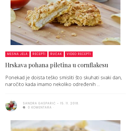
MESNA JELA
RECEPTI
RUČAK
VIDEO RECEPTI
Hrskava pohana piletina u cornflakesu
Ponekad je doista teško smisliti što skuhati svaki dan,
naročito kada imamo nekoliko određenih ...
SANDRA GAŠPARIĆ
15. 11. 2018.
0 KOMENTARA