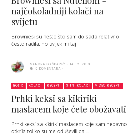
Browniesi sa Nutellom -
najčokoladniji kolači na
svijetu
Browniesi su nešto što sam do sada relativno
često radila, no uvijek mi taj ...
SANDRA GAŠPARIĆ
14. 12. 2019.
0 KOMENTARA
BOŽIĆ
KOLAČI
RECEPTI
SITNI KOLAČI
VIDEO RECEPTI
Prhki keksi sa kikiriki
maslacem koje ćete obožavati
Prhki keksi sa kikiriki maslacem koje sam nedavno
otkrila toliko su me oduševili da ...