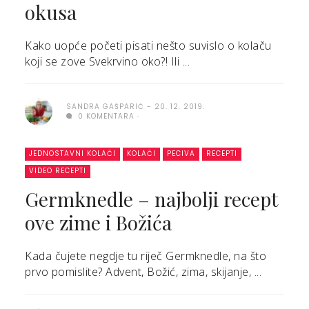
okusa
Kako uopće početi pisati nešto suvislo o kolaču
koji se zove Svekrvino oko?! Ili ...
SANDRA GAŠPARIĆ
20. 12. 2019.
0 KOMENTARA
JEDNOSTAVNI KOLAČI
KOLAČI
PECIVA
RECEPTI
VIDEO RECEPTI
Germknedle – najbolji recept
ove zime i Božića
Kada čujete negdje tu riječ Germknedle, na što
prvo pomislite? Advent, Božić, zima, skijanje, ...