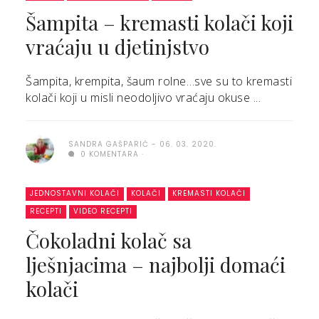
Šampita – kremasti kolači koji
vraćaju u djetinjstvo
Šampita, krempita, šaum rolne…sve su to kremasti
kolači koji u misli neodoljivo vraćaju okuse ...
SANDRA GAŠPARIĆ
06. 03. 2020.
0 KOMENTARA
JEDNOSTAVNI KOLAČI
KOLAČI
KREMASTI KOLAČI
RECEPTI
VIDEO RECEPTI
Čokoladni kolač sa
lješnjacima – najbolji domaći
kolači