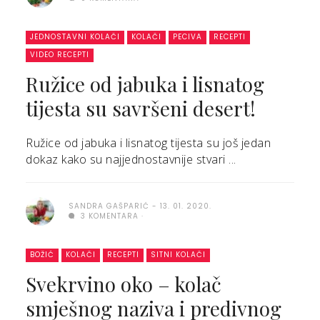
JEDNOSTAVNI KOLAČI
KOLAČI
PECIVA
RECEPTI
VIDEO RECEPTI
Ružice od jabuka i lisnatog
tijesta su savršeni desert!
Ružice od jabuka i lisnatog tijesta su još jedan
dokaz kako su najjednostavnije stvari ...
SANDRA GAŠPARIĆ
13. 01. 2020.
3 KOMENTARA
BOŽIĆ
KOLAČI
RECEPTI
SITNI KOLAČI
Svekrvino oko – kolač
smješnog naziva i predivnog