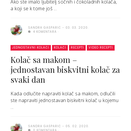
Ako ste imalo ljubitelj sočnih i čokoladnih kolača,
a koji se k tome još ...
SANDRA GAŠPARIĆ
03. 03. 2020.
4 KOMENTARA
JEDNOSTAVNI KOLAČI
KOLAČI
RECEPTI
VIDEO RECEPTI
Kolač sa makom –
jednostavan biskvitni kolač za
svaki dan
Kada odlučite napraviti kolač sa makom, odlučili
ste napraviti jednostavan biskvitni kolač u kojemu
...
SANDRA GAŠPARIĆ
05. 02. 2020.
0 KOMENTARA