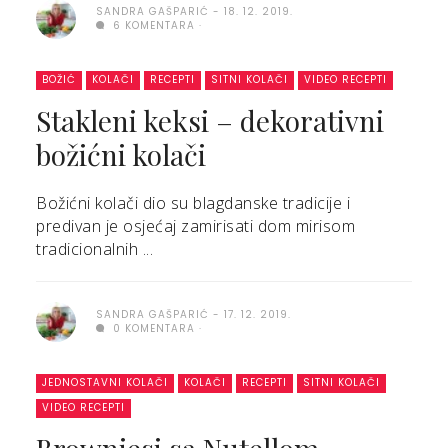
SANDRA GAŠPARIĆ
18. 12. 2019.
6 KOMENTARA
BOŽIĆ
KOLAČI
RECEPTI
SITNI KOLAČI
VIDEO RECEPTI
Stakleni keksi – dekorativni
božićni kolači
Božićni kolači dio su blagdanske tradicije i
predivan je osjećaj zamirisati dom mirisom
tradicionalnih ...
SANDRA GAŠPARIĆ
17. 12. 2019.
0 KOMENTARA
JEDNOSTAVNI KOLAČI
KOLAČI
RECEPTI
SITNI KOLAČI
VIDEO RECEPTI