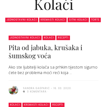
Kolači
JEDNOSTAVNI KOLAČI
KREMASTI KOLAČI
SITNI KOLAČI
TORTE
JEDNOSTAVNI KOLAČI
KOLAČI
RECEPTI
Pita od jabuka, krušaka i
šumskog voća
Ako ste ljubitelji kolača sa prhkim tijestom sigurno
ćete bez problema moći reći koja ...
SANDRA GAŠPARIĆ
16. 03. 2020.
0 KOMENTARA
KOLAČI
KREMASTI KOLAČI
RECEPTI