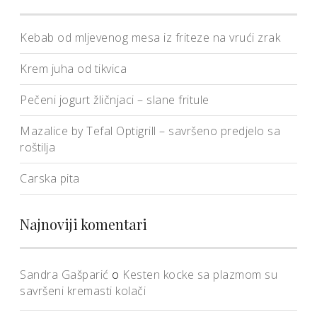
Kebab od mljevenog mesa iz friteze na vrući zrak
Krem juha od tikvica
Pečeni jogurt žličnjaci – slane fritule
Mazalice by Tefal Optigrill – savršeno predjelo sa
roštilja
Carska pita
Najnoviji komentari
Sandra Gašparić
o
Kesten kocke sa plazmom su
savršeni kremasti kolači