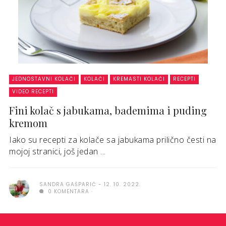
JEDNOSTAVNI KOLAČI
KOLAČI
KREMASTI KOLAČI
RECEPTI
VIDEO RECEPTI
Fini kolač s jabukama, bademima i puding
kremom
Iako su recepti za kolače sa jabukama prilično česti na
mojoj stranici, još jedan ...
SANDRA GAŠPARIĆ
12. 10. 2022.
0 KOMENTARA