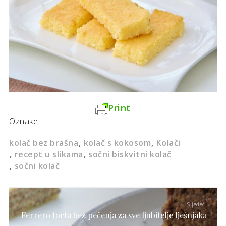
Print
Oznake:
kolač bez brašna
kolač s kokosom
Kolači
recept u slikama
sočni biskvitni kolač
sočni kolač
Sljedeći
Ferrero torta bez pečenja za sve ljubitelje lješnjaka