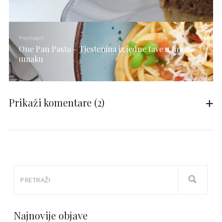
Prethodni
One Pan Pasta – Tjestenina iz jedne tave u finom
umaku
Prikaži komentare
(2)
Najnovije objave