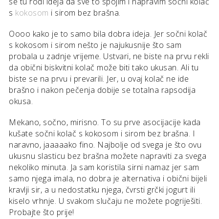
se tu rodi ideja da sve to spojim i napravim sočni kolač
s
kokosom
i sirom bez brašna.
Oooo kako je to samo bila dobra ideja. Jer sočni kolač
s kokosom i sirom nešto je najukusnije što sam
probala u zadnje vrijeme. Ustvari, ne biste na prvu rekli
da obični biskvitni kolač može biti tako ukusan. Ali tu
biste se na prvu i prevarili. Jer, u ovaj kolač ne ide
brašno i nakon pečenja dobije se totalna rapsodija
okusa.
Mekano, sočno, mirisno. To su prve asocijacije kada
kušate sočni kolač s kokosom i sirom bez brašna. I
naravno, jaaaaako fino. Najbolje od svega je što ovu
ukusnu slasticu bez brašna možete napraviti za svega
nekoliko minuta. Ja sam koristila sirni namaz jer sam
samo njega imala, no dobra je alternativa i obični bijeli
kravlji sir, a u nedostatku njega, čvrsti grčki jogurt ili
kiselo vrhnje. U svakom slučaju ne možete pogriješiti.
Probajte što prije!