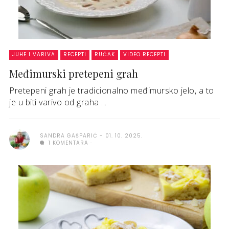
JUHE I VARIVA
RECEPTI
RUČAK
VIDEO RECEPTI
Međimurski pretepeni grah
Pretepeni grah je tradicionalno međimursko jelo, a to
je u biti varivo od graha ...
SANDRA GAŠPARIĆ
01. 10. 2025.
1 KOMENTARA