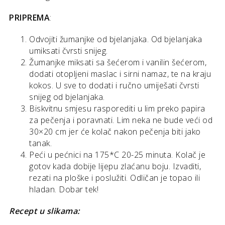
PRIPREMA
:
Odvojiti žumanjke od bjelanjaka. Od bjelanjaka
umiksati čvrsti snijeg.
Žumanjke miksati sa šećerom i vanilin šećerom,
dodati otopljeni maslac i sirni namaz, te na kraju
kokos. U sve to dodati i ručno umiješati čvrsti
snijeg od bjelanjaka.
Biskvitnu smjesu rasporediti u lim preko papira
za pečenja i poravnati. Lim neka ne bude veći od
30×20 cm jer će kolač nakon pečenja biti jako
tanak.
Peći u pećnici na 175*C 20-25 minuta. Kolač je
gotov kada dobije lijepu zlaćanu boju. Izvaditi,
rezati na ploške i poslužiti. Odličan je topao ili
hladan. Dobar tek!
Recept u slikama: