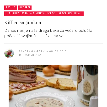
PECIVA
RECEPTI
U SUSRET JESENI - ZIMNICA, KOLAČI, SEZONSKA JELA...
Kiflice sa šunkom
Danas nas je naša draga baka za večeru odlučila
počastiti svojim finim kiflicama sa ...
SANDRA GAŠPARIĆ
08. 04. 2010.
1 KOMENTARA