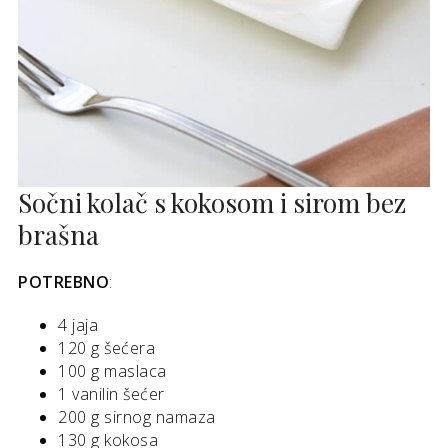
Sočni kolač s kokosom i sirom bez
brašna
POTREBNO
:
4 jaja
120 g šećera
100 g maslaca
1 vanilin šećer
200 g sirnog namaza
130 g kokosa