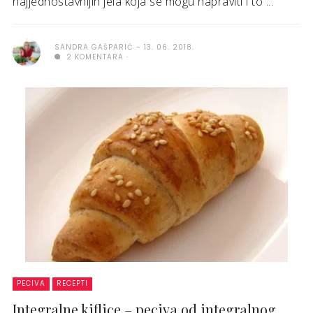
najjednostavnijih jela koja se mogu napraviti i to ...
SANDRA GAŠPARIĆ
13. 06. 2018.
2 KOMENTARA
PECIVA
RECEPTI
Integralne kiflice – peciva od integralnog