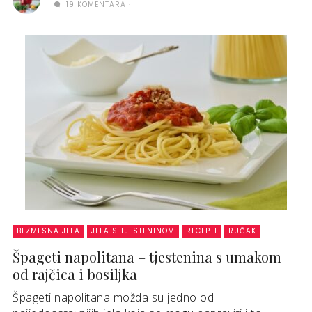
19 KOMENTARA
BEZMESNA JELA
JELA S TJESTENINOM
RECEPTI
RUČAK
Špageti napolitana – tjestenina s umakom
od rajčica i bosiljka
Špageti napolitana možda su jedno od