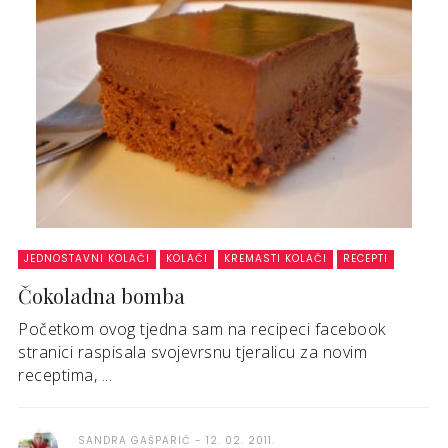
JEDNOSTAVNI KOLAČI
KOLAČI
KREMASTI KOLAČI
RECEPTI
Čokoladna bomba
Početkom ovog tjedna sam na recipeci facebook
stranici raspisala svojevrsnu tjeralicu za novim
receptima, ...
SANDRA GAŠPARIĆ
12. 02. 2011.