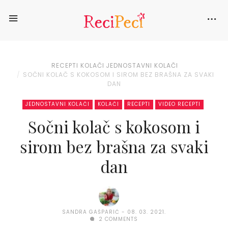
RECEPTI
KOLAČI
JEDNOSTAVNI KOLAČI
SOČNI KOLAČ S KOKOSOM I SIROM BEZ BRAŠNA ZA SVAKI
DAN
JEDNOSTAVNI KOLAČI
KOLAČI
RECEPTI
VIDEO RECEPTI
Sočni kolač s kokosom i
sirom bez brašna za svaki
dan
SANDRA GAŠPARIĆ
08. 03. 2021.
2 COMMENTS