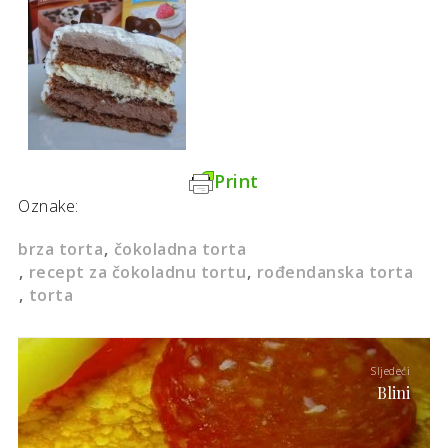
Print
Oznake:
brza torta
čokoladna torta
recept za čokoladnu tortu
rođendanska torta
torta
Sljedeći
Blini