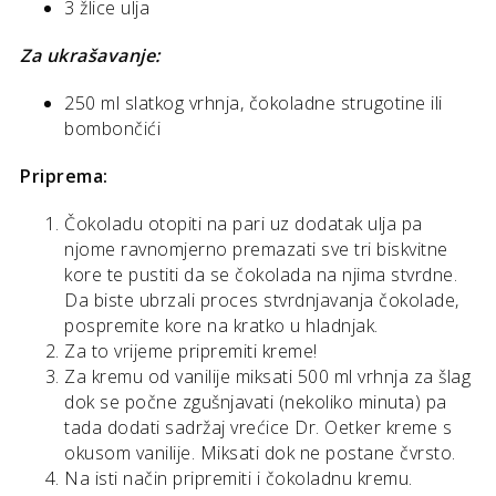
3 žlice ulja
Za ukrašavanje:
250 ml slatkog vrhnja, čokoladne strugotine ili
bombončići
Priprema:
Čokoladu otopiti na pari uz dodatak ulja pa
njome ravnomjerno premazati sve tri biskvitne
kore te pustiti da se čokolada na njima stvrdne.
Da biste ubrzali proces stvrdnjavanja čokolade,
pospremite kore na kratko u hladnjak.
Za to vrijeme pripremiti kreme!
Za kremu od vanilije miksati 500 ml vrhnja za šlag
dok se počne zgušnjavati (nekoliko minuta) pa
tada dodati sadržaj vrećice Dr. Oetker kreme s
okusom vanilije. Miksati dok ne postane čvrsto.
Na isti način pripremiti i čokoladnu kremu.