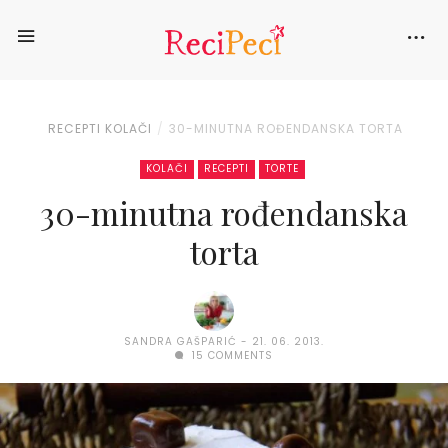
RECEPTI
KOLAČI
30-MINUTNA ROĐENDANSKA TORTA
KOLAČI
RECEPTI
TORTE
30-minutna rođendanska
torta
SANDRA GAŠPARIĆ
21. 06. 2013.
15 COMMENTS