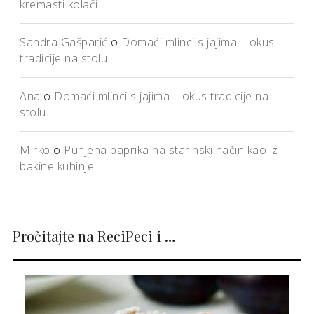
kremasti kolači
Sandra Gašparić
o
Domaći mlinci s jajima – okus
tradicije na stolu
Ana
o
Domaći mlinci s jajima – okus tradicije na
stolu
Mirko
o
Punjena paprika na starinski način kao iz
bakine kuhinje
Pročitajte na ReciPeci i …