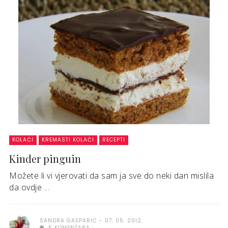
KOLAČI
KREMASTI KOLAČI
RECEPTI
Kinder pinguin
Možete li vi vjerovati da sam ja sve do neki dan mislila
da ovdje ...
SANDRA GAŠPARIĆ
07. 05. 2012.
5 KOMENTARA