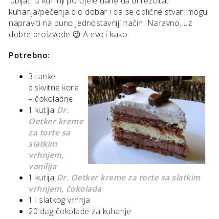
‘ubijati’ u kuhinji po cijele dane da bi rezultat
kuhanja/pečenja bio dobar i da se odlične stvari mogu
napraviti na puno jednostavniji način. Naravno, uz
dobre proizvode 😉 A evo i kako:
Potrebno:
3 tanke
biskvitne kore
– čokoladne
1 kutija
Dr.
Oetker kreme
za torte sa
slatkim
vrhnjem,
vanilija
1 kutija
Dr. Oetker kreme za torte sa slatkim
vrhnjem, čokolada
1 l slatkog vrhnja
20 dag čokolade za kuhanje