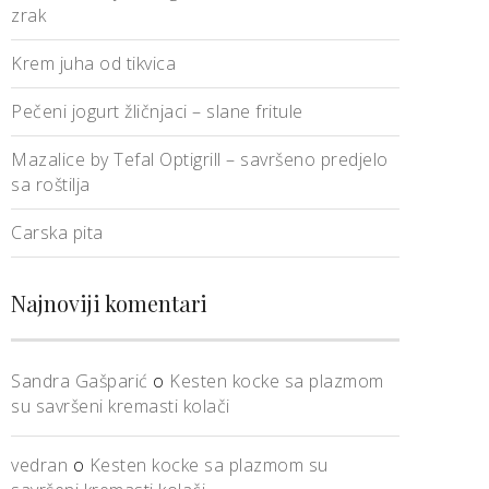
zrak
Krem juha od tikvica
Pečeni jogurt žličnjaci – slane fritule
Mazalice by Tefal Optigrill – savršeno predjelo
sa roštilja
Carska pita
Najnoviji komentari
Sandra Gašparić
o
Kesten kocke sa plazmom
su savršeni kremasti kolači
vedran
o
Kesten kocke sa plazmom su