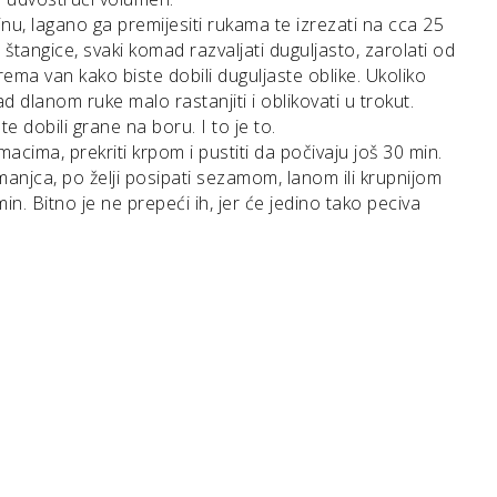
nu, lagano ga premijesiti rukama te izrezati na cca 25
 štangice, svaki komad razvaljati duguljasto, zarolati od
ma van kako biste dobili duguljaste oblike. Ukoliko
d dlanom ruke malo rastanjiti i oblikovati u trokut.
 dobili grane na boru. I to je to.
acima, prekriti krpom i pustiti da počivaju još 30 min.
anjca, po želji posipati sezamom, lanom ili krupnijom
min. Bitno je ne prepeći ih, jer će jedino tako peciva