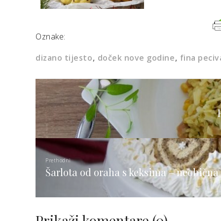
Oznake:
dizano tijesto
doček nove godine
fina peciv
Prethodni
Šarlota od oraha s keksima – neobična 
Prikaži komentare
(0)