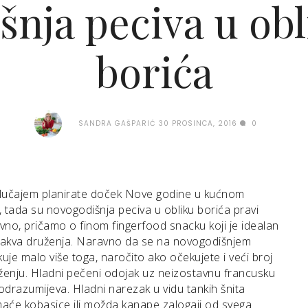
nja peciva u ob
borića
SANDRA GAŠPARIĆ
30 PROSINCA, 2016
0
slučajem planirate doček Nove godine u kućnom
tada su novogodišnja peciva u obliku borića pravi
vno, pričamo o finom fingerfood snacku koji je idealan
takva druženja. Naravno da se na novogodišnjem
uje malo više toga, naročito ako očekujete i veći broj
uženju. Hladni pečeni odojak uz neizostavnu francusku
odrazumijeva. Hladni narezak u vidu tankih šnita
aće kobasice ili možda kanape zalogaji od svega