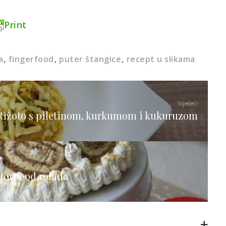
Print
a
fingerfood
puter štangice
recept u slikama
Sljedeći
Rižoto s piletinom, kurkumom i kukuruzom
torta od rolada