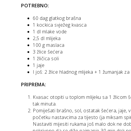
POTREBNO:
60 dag glatkog brašna
1 kockica svježeg kvasca
1 dl mlake vode
2,5 dl mlijeka
100 g maslaca
3 žlice šećera
1 žličica soli
1 jaje
I još: 2 žlice hladnog mlijeka + 1 žumanjak z
PRIPREMA:
Kvasac otopiti u toplom mlijeku sa 1 žlicom 
tak minuta.
Pomiješati brašno, sol, ostatak šećera, jaje, 
početku nastavcima za tijesto (ja miksam spi
Nastaviti mijesiti rukama još malo dok ne dob
pokriveno da se diže najmanje 30 min dok n