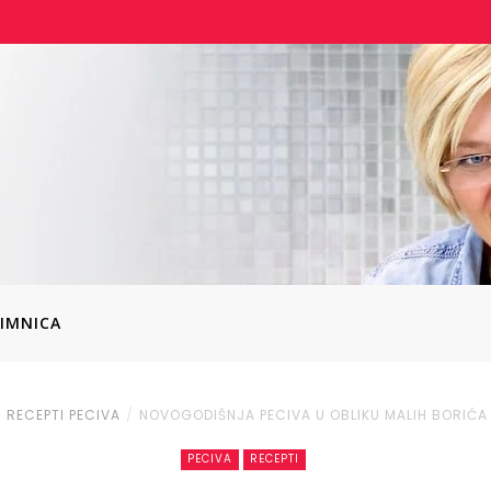
IMNICA
RECEPTI
PECIVA
NOVOGODIŠNJA PECIVA U OBLIKU MALIH BORIĆA
PECIVA
RECEPTI