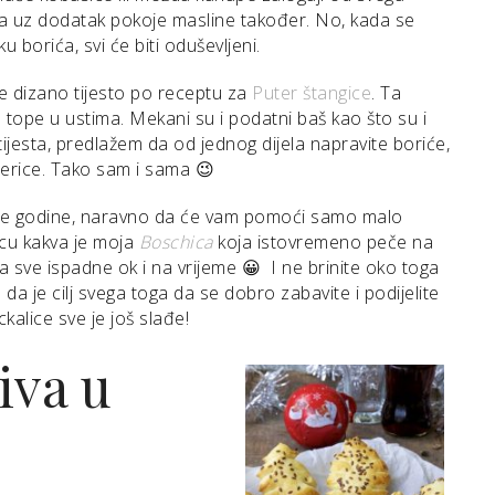
 uz dodatak pokoje masline također. No, kada se
u borića, svi će biti oduševljeni.
e dizano tijesto po receptu za
Puter štangice
. Ta
 tope u ustima. Mekani su i podatni baš kao što su i
tijesta, predlažem da od jednog dijela napravite boriće,
terice. Tako sam i sama 😉
Nove godine, naravno da će vam pomoći samo malo
icu kakva je moja
Boschica
koja istovremeno peče na
 sve ispadne ok i na vrijeme 😀 I ne brinite oko toga
da je cilj svega toga da se dobro zabavite i podijelite
kalice sve je još slađe!
iva u