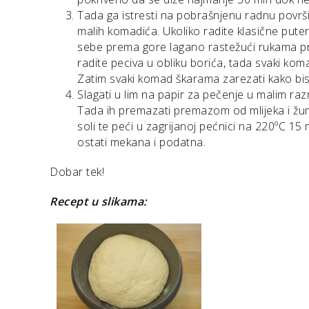
Tada ga istresti na pobrašnjenu radnu površi
malih komadića. Ukoliko radite klasične puter
sebe prema gore lagano rastežući rukama pre
radite peciva u obliku borića, tada svaki koma
Zatim svaki komad škarama zarezati kako biste
Slagati u lim na papir za pečenje u malim razm
Tada ih premazati premazom od mlijeka i žum
soli te peći u zagrijanoj pećnici na 220ºC 15 
ostati mekana i podatna.
Dobar tek!
Recept u slikama: