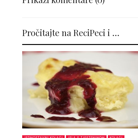
Pročitajte na ReciPeci i …
JEDNOSTAVNI KOLAČI
JELA S TJESTENINOM
KOLAČI