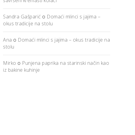
savršeni kremasti kolači
Sandra Gašparić
o
Domaći mlinci s jajima –
okus tradicije na stolu
Ana
o
Domaći mlinci s jajima – okus tradicije na
stolu
Mirko
o
Punjena paprika na starinski način kao
iz bakine kuhinje