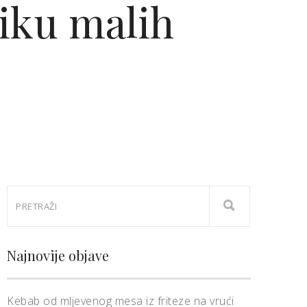
liku malih
Najnovije objave
Kebab od mljevenog mesa iz friteze na vrući