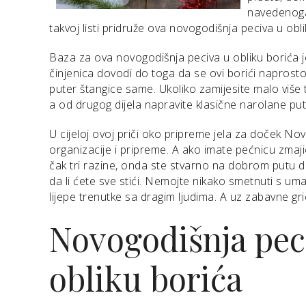
navedenoga
takvoj listi pridruže ova novogodišnja peciva u oblik
Baza za ova novogodišnja peciva u obliku borića j
činjenica dovodi do toga da se ovi borići naprosto
puter štangice same. Ukoliko zamijesite malo više 
a od drugog dijela napravite klasične narolane pu
U cijeloj ovoj priči oko pripreme jela za doček 
organizacije i pripreme. A ako imate pećnicu zmaj
čak tri razine, onda ste stvarno na dobrom putu da
da li ćete sve stići. Nemojte nikako smetnuti s uma 
lijepe trenutke sa dragim ljudima. A uz zabavne gric
Novogodišnja pec
obliku borića