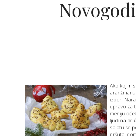
Novogodiš
Ako kojim 
aranžmanu, 
izbor. Nara
upravo za 
meniju oček
ljudi na dr
salatu se p
pršuta, dom