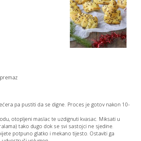
a premaz
šećera pa pustiti da se digne. Proces je gotov nakon 10-
vodu, otopljeni maslac te uzdignuti kvasac. Miksati u
ralama) tako dugo dok se svi sastojci ne sjedine.
ijete potpuno glatko i mekano tijesto. Ostaviti ga
e udvostruči volumen.