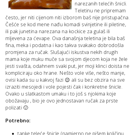
narezanih telećih šnicli.
Teletinu ne pripremam
često, jer niti cijenom niti izborom baš nije pristupačna.
Češće se kod mene nađu komadi svinjetine ili piletine,
ili pak junetina narezana na kockice za gulaš ili
mljevena za ćevape. Ova današnja teletina je bila baš
fina, meka i podatna i kao takva svakako dobrodošla
promjena za ručak. Slušajući iskustva nekih drugih
mama koje muku muče sa svojom djecom koja ne žele
jesti svašta, odahnem svaki put, jer moji klinci doista ne
kompliciraju oko hrane. Nešto vole više, nešto manje,
ovisi kada su u kakvoj fazi 😉 ali su bez obzira na sve
izraziti mesojedi i vole pojesti čak i konkretne šnicle.
Ovako u slatkastom umaku i to još s njokima koje
obožavaju , bio je ovo jednostavan ručak za prste
polizati 🙂
Potrebno:
tanke teleće šnicle (namjerno ne pišem količinu