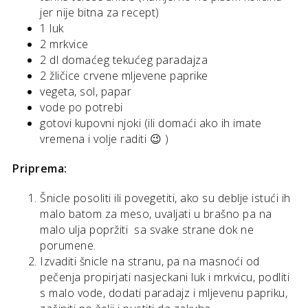
jer nije bitna za recept)
1 luk
2 mrkvice
2 dl domaćeg tekućeg paradajza
2 žličice crvene mljevene paprike
vegeta, sol, papar
vode po potrebi
gotovi kupovni njoki (ili domaći ako ih imate
vremena i volje raditi 😉 )
Priprema:
Šnicle posoliti ili povegetiti, ako su deblje istući ih
malo batom za meso, uvaljati u brašno pa na
malo ulja popržiti sa svake strane dok ne
porumene.
Izvaditi šnicle na stranu, pa na masnoći od
pečenja propirjati nasjeckani luk i mrkvicu, podliti
s malo vode, dodati paradajz i mljevenu papriku,