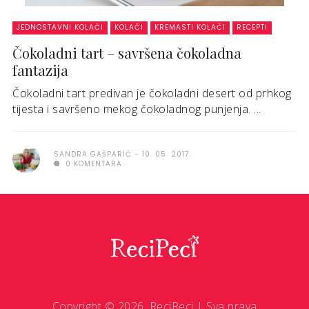
JEDNOSTAVNI KOLAČI
KOLAČI
KREMASTI KOLAČI
RECEPTI
Čokoladni tart – savršena čokoladna
fantazija
Čokoladni tart predivan je čokoladni desert od prhkog
tijesta i savršeno mekog čokoladnog punjenja. ...
SANDRA GAŠPARIĆ
10. 05. 2017.
0 KOMENTARA
Copyright © 2026. ReciReci | Sva prava