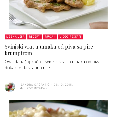
MESNA JELA
RECEPTI
RUČAK
VIDEO RECEPTI
Svinjski vrat u umaku od piva sa pire
krumpirom
Ovaj današnji ručak, svinjski vrat u umaku od piva
dokaz je da vratina nije ...
SANDRA GAŠPARIĆ
06. 10. 2018.
1 KOMENTARA