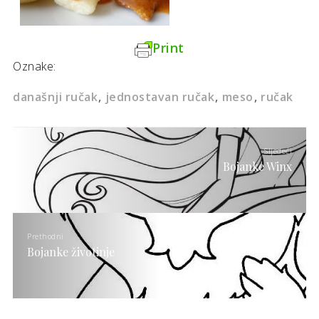
Print
Oznake:
današnji ručak
jednostavan ručak
meso
ručak
Sljedeći
Bojanke Winx
Prethodni
Bojanke životinje