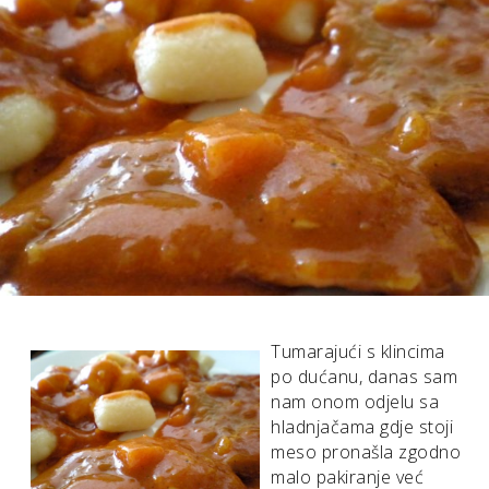
Tumarajući s klincima
po dućanu, danas sam
nam onom odjelu sa
hladnjačama gdje stoji
meso pronašla zgodno
malo pakiranje već