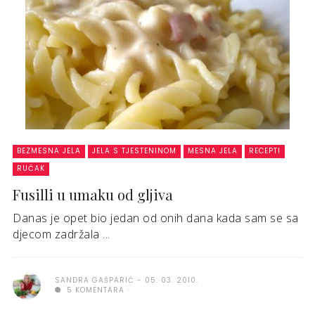
BEZMESNA JELA
JELA S TJESTENINOM
MESNA JELA
RECEPTI
RUČAK
Fusilli u umaku od gljiva
Danas je opet bio jedan od onih dana kada sam se sa
djecom zadržala ...
SANDRA GAŠPARIĆ
05. 03. 2010.
5 KOMENTARA