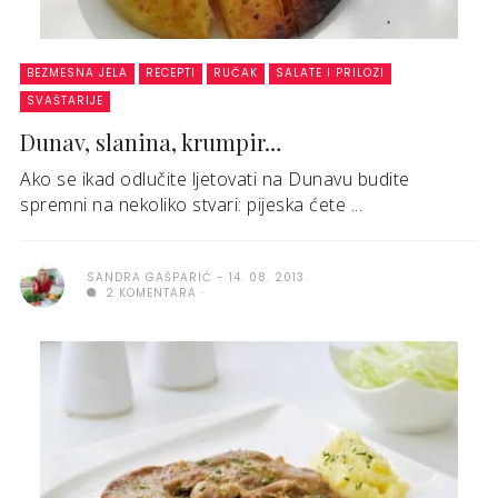
BEZMESNA JELA
RECEPTI
RUČAK
SALATE I PRILOZI
SVAŠTARIJE
Dunav, slanina, krumpir…
Ako se ikad odlučite ljetovati na Dunavu budite
spremni na nekoliko stvari: pijeska ćete ...
SANDRA GAŠPARIĆ
14. 08. 2013.
2 KOMENTARA