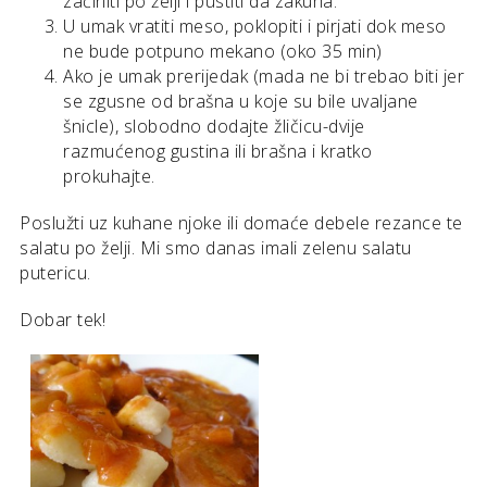
začiniti po želji i pustiti da zakuha.
U umak vratiti meso, poklopiti i pirjati dok meso
ne bude potpuno mekano (oko 35 min)
Ako je umak prerijedak (mada ne bi trebao biti jer
se zgusne od brašna u koje su bile uvaljane
šnicle), slobodno dodajte žličicu-dvije
razmućenog gustina ili brašna i kratko
prokuhajte.
Poslužti uz kuhane njoke ili domaće debele rezance te
salatu po želji. Mi smo danas imali zelenu salatu
putericu.
Dobar tek!