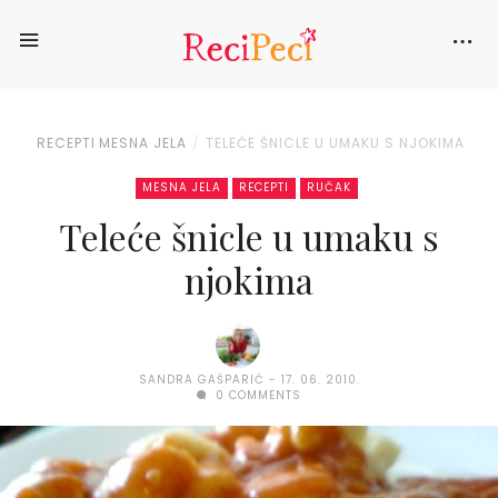
RECEPTI
MESNA JELA
TELEĆE ŠNICLE U UMAKU S NJOKIMA
MESNA JELA
RECEPTI
RUČAK
Teleće šnicle u umaku s
njokima
SANDRA GAŠPARIĆ
17. 06. 2010.
0 COMMENTS