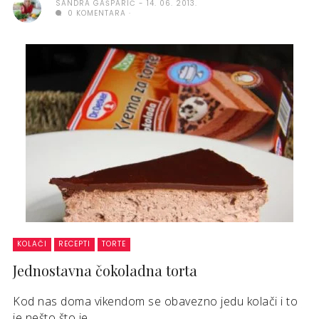
SANDRA GAŠPARIĆ
14. 06. 2013.
0 KOMENTARA
KOLAČI
RECEPTI
TORTE
Jednostavna čokoladna torta
Kod nas doma vikendom se obavezno jedu kolači i to
je nešto što je ...