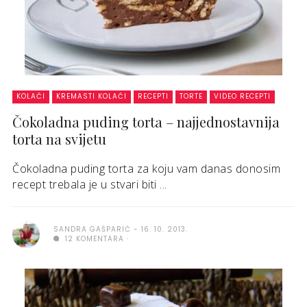
KOLAČI
KREMASTI KOLAČI
RECEPTI
TORTE
VIDEO RECEPTI
Čokoladna puding torta – najjednostavnija
torta na svijetu
Čokoladna puding torta za koju vam danas donosim
recept trebala je u stvari biti ...
SANDRA GAŠPARIĆ
16. 10. 2013.
12 KOMENTARA