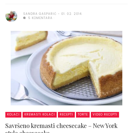
SANDRA GAŠPARIĆ
01. 02. 2014.
5 KOMENTARA
KOLAČI
KREMASTI KOLAČI
RECEPTI
TORTE
VIDEO RECEPTI
Savršeno kremasti cheesecake – New York
style cheesecake