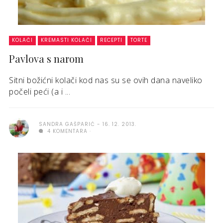
KOLAČI
KREMASTI KOLAČI
RECEPTI
TORTE
Pavlova s narom
Sitni božićni kolači kod nas su se ovih dana naveliko
počeli peći (a i ...
SANDRA GAŠPARIĆ
16. 12. 2013.
4 KOMENTARA