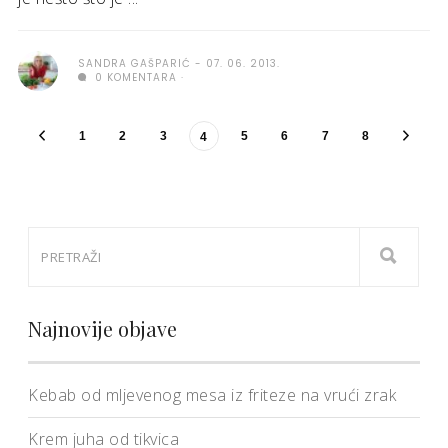
SANDRA GAŠPARIĆ
07. 06. 2013.
0 KOMENTARA
1
2
3
5
6
7
8
4
Najnovije objave
Kebab od mljevenog mesa iz friteze na vrući zrak
Krem juha od tikvica