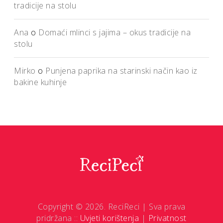
tradicije na stolu
Ana
o
Domaći mlinci s jajima – okus tradicije na
stolu
Mirko
o
Punjena paprika na starinski način kao iz
bakine kuhinje
Copyright © 2026. ReciReci | Sva prava
pridržana ::
Uvjeti korištenja
|
Privatnost