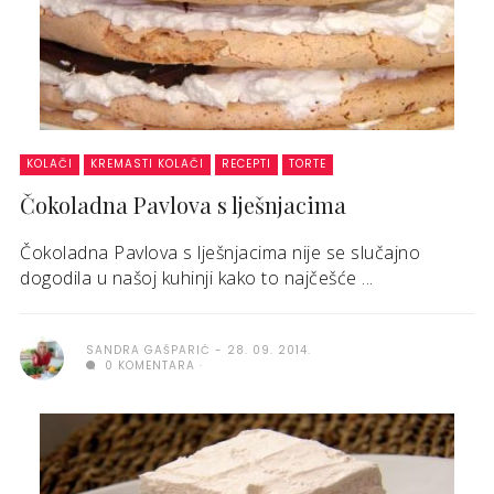
KOLAČI
KREMASTI KOLAČI
RECEPTI
TORTE
Čokoladna Pavlova s lješnjacima
Čokoladna Pavlova s lješnjacima nije se slučajno
dogodila u našoj kuhinji kako to najčešće ...
SANDRA GAŠPARIĆ
28. 09. 2014.
0 KOMENTARA