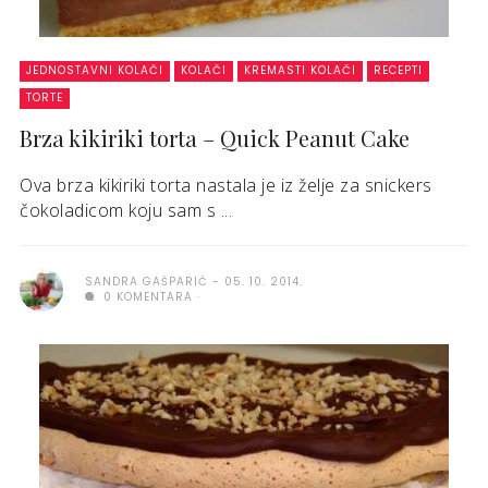
JEDNOSTAVNI KOLAČI
KOLAČI
KREMASTI KOLAČI
RECEPTI
TORTE
Brza kikiriki torta – Quick Peanut Cake
Ova brza kikiriki torta nastala je iz želje za snickers
čokoladicom koju sam s ...
SANDRA GAŠPARIĆ
05. 10. 2014.
0 KOMENTARA