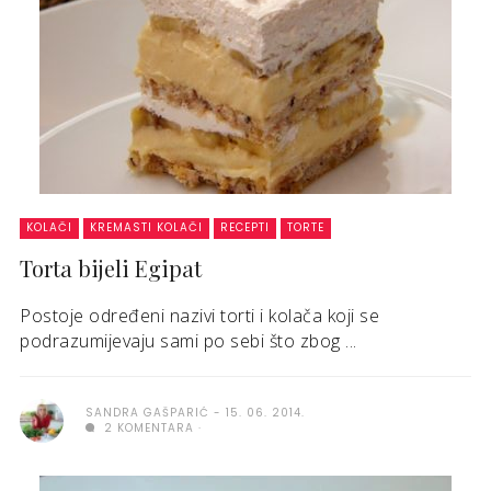
KOLAČI
KREMASTI KOLAČI
RECEPTI
TORTE
Torta bijeli Egipat
Postoje određeni nazivi torti i kolača koji se
podrazumijevaju sami po sebi što zbog ...
SANDRA GAŠPARIĆ
15. 06. 2014.
2 KOMENTARA