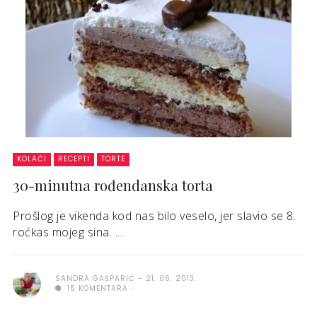
KOLAČI
RECEPTI
TORTE
30-minutna rođendanska torta
Prošlog je vikenda kod nas bilo veselo, jer slavio se 8.
roćkas mojeg sina. ...
SANDRA GAŠPARIĆ
21. 06. 2013.
15 KOMENTARA