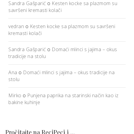
Sandra Gašparić
o
Kesten kocke sa plazmom su
savršeni kremasti kolači
vedran
o
Kesten kocke sa plazmom su savršeni
kremasti kolači
Sandra Gašparić
o
Domaći mlinci s jajima – okus
tradicije na stolu
Ana
o
Domaći mlinci s jajima – okus tradicije na
stolu
Mirko
o
Punjena paprika na starinski način kao iz
bakine kuhinje
Pročitajte na ReciPeci i …