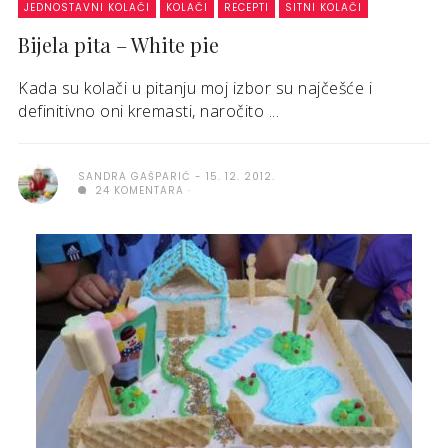
JEDNOSTAVNI KOLAČI
KOLAČI
RECEPTI
SITNI KOLAČI
Bijela pita – White pie
Kada su kolači u pitanju moj izbor su najčešće i
definitivno oni kremasti, naročito ...
SANDRA GAŠPARIĆ
15. 12. 2012.
24 KOMENTARA