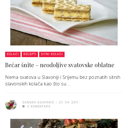
KOLAČI
RECEPTI
SITNI KOLAČI
Bećar šnite – neodoljive svatovske oblatne
Nema svatova u Slavoniji i Srijemu bez poznatih sitnih
slavonskih kolača kao što su ...
SANDRA GAŠPARIĆ
27. 04. 2017.
0 KOMENTARA