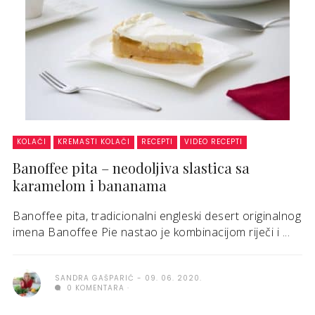
KOLAČI
KREMASTI KOLAČI
RECEPTI
VIDEO RECEPTI
Banoffee pita – neodoljiva slastica sa
karamelom i bananama
Banoffee pita, tradicionalni engleski desert originalnog
imena Banoffee Pie nastao je kombinacijom riječi i ...
SANDRA GAŠPARIĆ
09. 06. 2020.
0 KOMENTARA