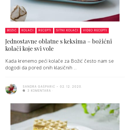
BOŽIĆ
KOLAČI
RECEPTI
SITNI KOLAČI
VIDEO RECEPTI
Jednostavne oblatne s keksima – božićni
kolači koje svi vole
Kada krenemo peći kolače za Božić često nam se
dogodi da pored onih klasičnih ...
SANDRA GAŠPARIĆ
02. 12. 2020.
3 KOMENTARA