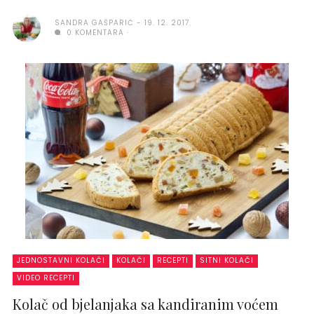
SANDRA GAŠPARIĆ
19. 12. 2017.
0 KOMENTARA
JEDNOSTAVNI KOLAČI
KOLAČI
RECEPTI
SITNI KOLAČI
VIDEO RECEPTI
Kolač od bjelanjaka sa kandiranim voćem