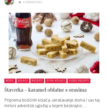
4 KOMENTARA
BOŽIĆ
KOLAČI
RECEPTI
SITNI KOLAČI
VIDEO RECEPTI
Štaverka – karamel oblatne s orasima
Priprema božićnih kolača, ukrašavanje doma i sav taj
mirisni adventski ugođaj u kojem beskrajno ...