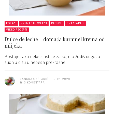
KOLAČI
KREMASTI KOLAČI
RECEPTI
SVAŠTARIJE
VIDEO RECEPTI
Dulce de leche – domaća karamel krema od
mlijeka
Postoje tako neke slastice za kojima žudiš dugo, a
žudnju dižu u nebesa prekrasne ...
SANDRA GAŠPARIĆ
15. 12. 2020.
3 KOMENTARA