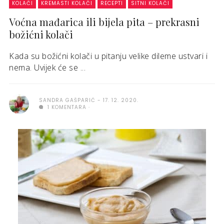
KOLAČI
KREMASTI KOLAČI
RECEPTI
SITNI KOLAČI
Voćna mađarica ili bijela pita – prekrasni
božićni kolači
Kada su božićni kolači u pitanju velike dileme ustvari i
nema. Uvijek će se ...
SANDRA GAŠPARIĆ
17. 12. 2020.
1 KOMENTARA