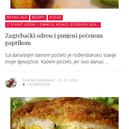
MESNA JELA
RECEPTI
RUČAK
U SUSRET JESENI - ZIMNICA, KOLAČI, SEZONSKA JELA...
Zagrebački odresci punjeni pečenom
paprikom
Sa današnjim danom počelo je rođendansko slavlje
moje djevojčice. Kažem počelo, jer ovo danas ...
SANDRA GAŠPARIĆ
17. 10. 2010.
1 KOMENTARA