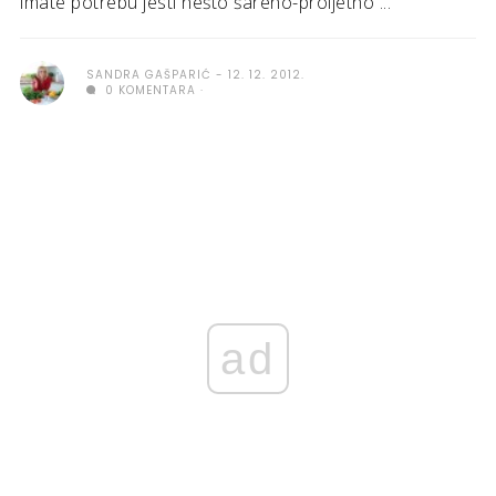
imate potrebu jesti nešto šareno-proljetno ...
SANDRA GAŠPARIĆ
12. 12. 2012.
0 KOMENTARA
ad