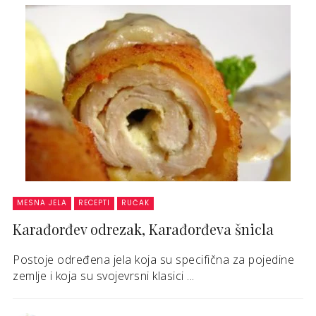
MESNA JELA
RECEPTI
RUČAK
Karađorđev odrezak, Karađorđeva šnicla
Postoje određena jela koja su specifična za pojedine
zemlje i koja su svojevrsni klasici ...