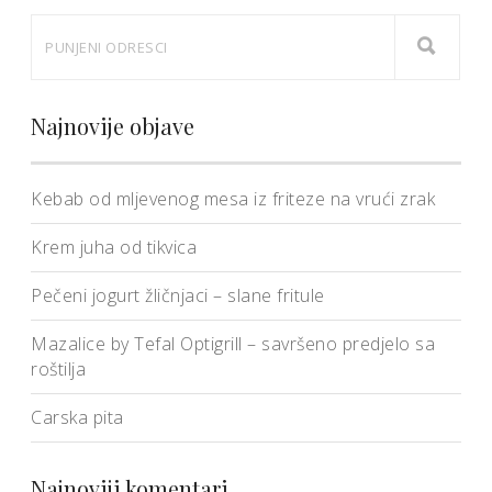
Najnovije objave
Kebab od mljevenog mesa iz friteze na vrući zrak
Krem juha od tikvica
Pečeni jogurt žličnjaci – slane fritule
Mazalice by Tefal Optigrill – savršeno predjelo sa
roštilja
Carska pita
Najnoviji komentari