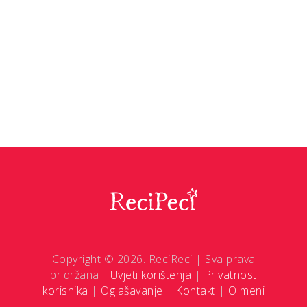
Copyright © 2026. ReciReci | Sva prava
pridržana ::
Uvjeti korištenja
|
Privatnost
korisnika
|
Oglašavanje
|
Kontakt
|
O meni