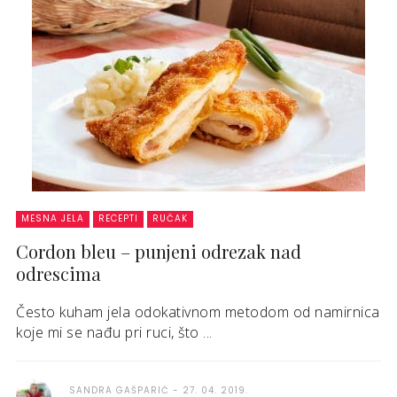
MESNA JELA
RECEPTI
RUČAK
Cordon bleu – punjeni odrezak nad
odrescima
Često kuham jela odokativnom metodom od namirnica
koje mi se nađu pri ruci, što ...
SANDRA GAŠPARIĆ
27. 04. 2019.