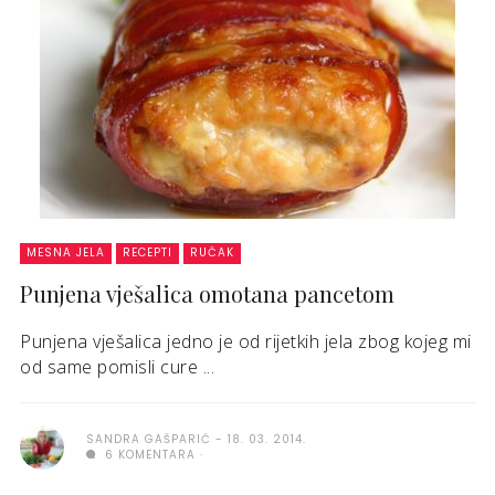
MESNA JELA
RECEPTI
RUČAK
Punjena vješalica omotana pancetom
Punjena vješalica jedno je od rijetkih jela zbog kojeg mi
od same pomisli cure ...
SANDRA GAŠPARIĆ
18. 03. 2014.
6 KOMENTARA