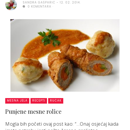
SANDRA GAŠPARIĆ
12. 02. 2014.
0 KOMENTARA
MESNA JELA
RECEPTI
RUČAK
Punjene mesne rolice
Mogla bih početi ovaj post kao: “…Onaj osjećaj kada