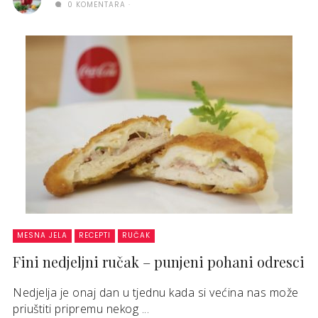
0 KOMENTARA
MESNA JELA
RECEPTI
RUČAK
Fini nedjeljni ručak – punjeni pohani odresci
Nedjelja je onaj dan u tjednu kada si većina nas može
priuštiti pripremu nekog ...