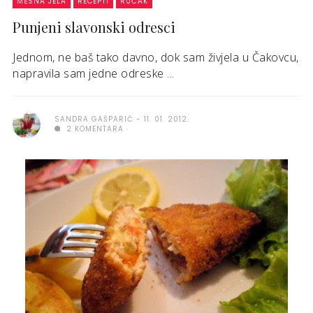
MESNA JELA
RECEPTI
RUČAK
Punjeni slavonski odresci
Jednom, ne baš tako davno, dok sam živjela u Čakovcu,
napravila sam jedne odreske ...
SANDRA GAŠPARIĆ
11. 01. 2012.
2 KOMENTARA