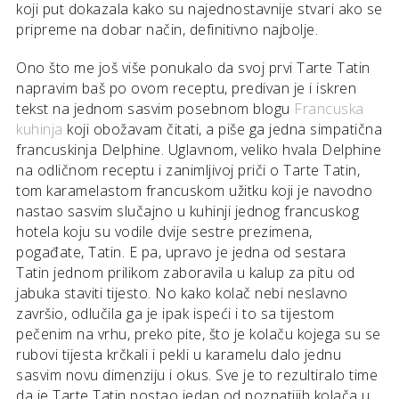
koji put dokazala kako su najednostavnije stvari ako se
pripreme na dobar način, definitivno najbolje.
Ono što me još više ponukalo da svoj prvi Tarte Tatin
napravim baš po ovom receptu, predivan je i iskren
tekst na jednom sasvim posebnom blogu
Francuska
kuhinja
koji obožavam čitati, a piše ga jedna simpatična
francuskinja Delphine. Uglavnom, veliko hvala Delphine
na odličnom receptu i zanimljivoj priči o Tarte Tatin,
tom karamelastom francuskom užitku koji je navodno
nastao sasvim slučajno u kuhinji jednog francuskog
hotela koju su vodile dvije sestre prezimena,
pogađate, Tatin. E pa, upravo je jedna od sestara
Tatin jednom prilikom zaboravila u kalup za pitu od
jabuka staviti tijesto. No kako kolač nebi neslavno
završio, odlučila ga je ipak ispeći i to sa tijestom
pečenim na vrhu, preko pite, što je kolaču kojega su se
rubovi tijesta krčkali i pekli u karamelu dalo jednu
sasvim novu dimenziju i okus. Sve je to rezultiralo time
da je Tarte Tatin postao jedan od poznatijih kolača u