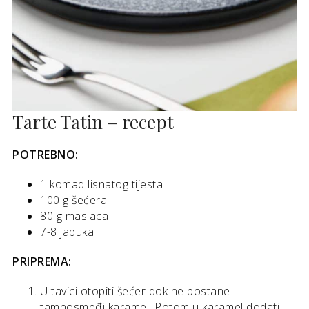
Tarte Tatin – recept
POTREBNO:
1 komad lisnatog tijesta
100 g šećera
80 g maslaca
7-8 jabuka
PRIPREMA:
U tavici otopiti šećer dok ne postane
tamnosmeđi karamel. Potom u karamel dodati