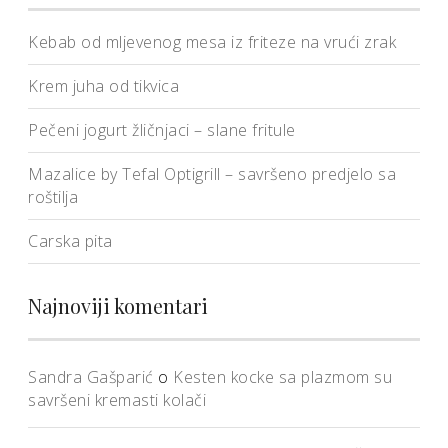
Kebab od mljevenog mesa iz friteze na vrući zrak
Krem juha od tikvica
Pečeni jogurt žličnjaci – slane fritule
Mazalice by Tefal Optigrill – savršeno predjelo sa
roštilja
Carska pita
Najnoviji komentari
Sandra Gašparić
o
Kesten kocke sa plazmom su
savršeni kremasti kolači