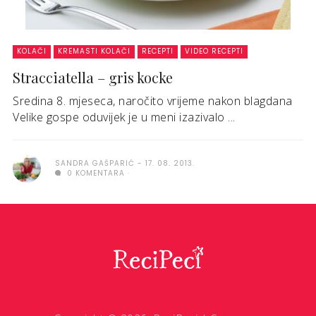
KOLAČI
KREMASTI KOLAČI
RECEPTI
VIDEO RECEPTI
Stracciatella – gris kocke
Sredina 8. mjeseca, naročito vrijeme nakon blagdana
Velike gospe oduvijek je u meni izazivalo ...
SANDRA GAŠPARIĆ
17. 08. 2013.
0 KOMENTARA