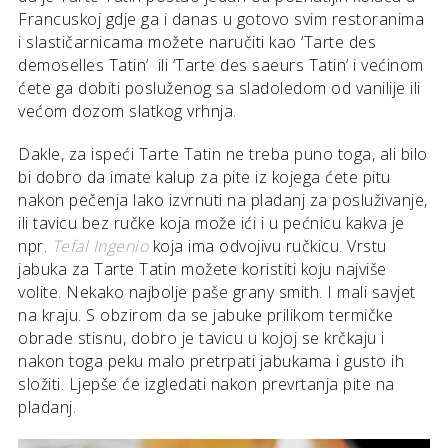
Francuskoj gdje ga i danas u gotovo svim restoranima
i slastičarnicama možete naručiti kao ‘Tarte des
demoselles Tatin’ ili ‘Tarte des saeurs Tatin’ i većinom
ćete ga dobiti posluženog sa sladoledom od vanilije ili
većom dozom slatkog vrhnja.
Dakle, za ispeći Tarte Tatin ne treba puno toga, ali bilo
bi dobro da imate kalup za pite iz kojega ćete pitu
nakon pečenja lako izvrnuti na pladanj za posluživanje,
ili tavicu bez ručke koja može ići i u pećnicu kakva je
npr.
Tefal Ingenio
koja ima odvojivu ručkicu. Vrstu
jabuka za Tarte Tatin možete koristiti koju najviše
volite. Nekako najbolje paše grany smith. I mali savjet
na kraju. S obzirom da se jabuke prilikom termičke
obrade stisnu, dobro je tavicu u kojoj se krčkaju i
nakon toga peku malo pretrpati jabukama i gusto ih
složiti. Ljepše će izgledati nakon prevrtanja pite na
pladanj.