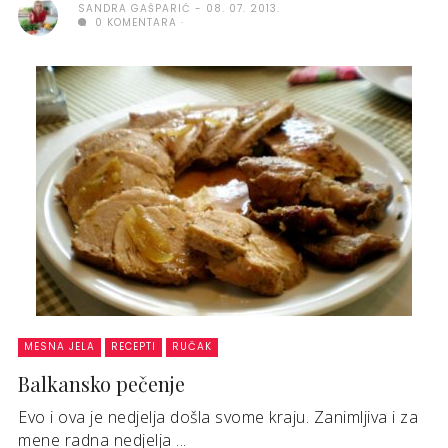
SANDRA GAŠPARIĆ
08. 07. 2013.
0 KOMENTARA
MESNA JELA
RECEPTI
RUČAK
Balkansko pečenje
Evo i ova je nedjelja došla svome kraju. Zanimljiva i za
mene radna nedjelja ...