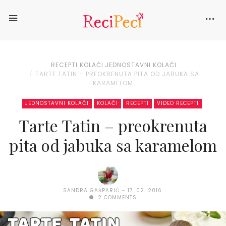
RECEPTI
KOLAČI
JEDNOSTAVNI KOLAČI
TARTE TATIN – PREOKRENUTA PITA OD JABUKA SA
KARAMELOM
JEDNOSTAVNI KOLAČI
KOLAČI
RECEPTI
VIDEO RECEPTI
Tarte Tatin – preokrenuta
pita od jabuka sa karamelom
SANDRA GAŠPARIĆ
17. 02. 2016.
2 COMMENTS