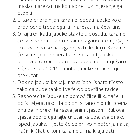
maslac narezan na komadiće i uz miješanje ga
otopiti.
U tako pripremljen karamel dodati jabuke koje
prethodno treba oguliti i narezati na četvrtine.
Onaj tren kada jabuke stavite u posudu, karamel
će se stvrdnuti. Jabuke samo lagano promiješajte
i ostavite da se na laganoj vatri krčkaju. Karamel
će se uslijed temperature i soka od jabuka
ponovno otopiti. Jabuke uz povremeno miješanje
krčkajte cca 10-15 minuta. Jabuke se ne smiju
prekuhati!
Dok se jabuke krčkaju razvaljajte lisnato tijesto
tako da bude tanko i veće od površine tavice.
Rasporedite jabuke uz pomoć žlice ili kuhače u
oblik cvijeta, tako da oblom stranom budu prema
dnu pa ih prekrijte razvaljanim tijestom. Rubove
tijesta dobro ugurajte unutar kalupa, sve onako
ispod jabuka. Tijesto će se prilikom pečenja na taj
način krčkati u tom karamelu i na kraju dati