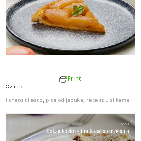
Print
Oznake:
lisnato tijesto
pita od jabuka
recept u slikama
Sljedeći
Kakao kocke – fini kolač s mrvicama