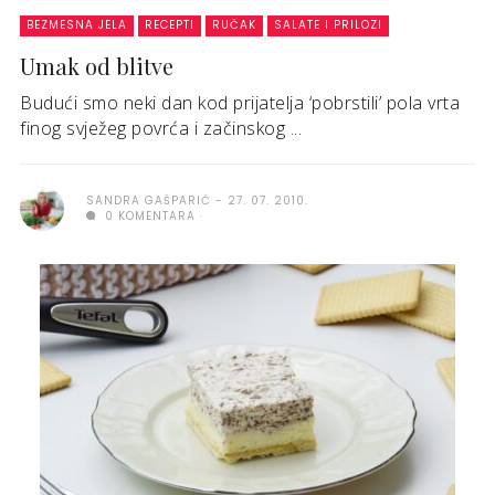
BEZMESNA JELA
RECEPTI
RUČAK
SALATE I PRILOZI
Umak od blitve
Budući smo neki dan kod prijatelja ‘pobrstili’ pola vrta
finog svježeg povrća i začinskog ...
SANDRA GAŠPARIĆ
27. 07. 2010.
0 KOMENTARA