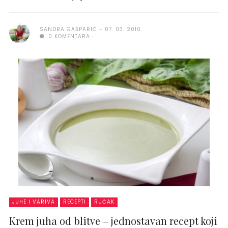
SANDRA GAŠPARIĆ
07. 03. 2010.
0 KOMENTARA
JUHE I VARIVA
RECEPTI
RUČAK
Krem juha od blitve – jednostavan recept koji