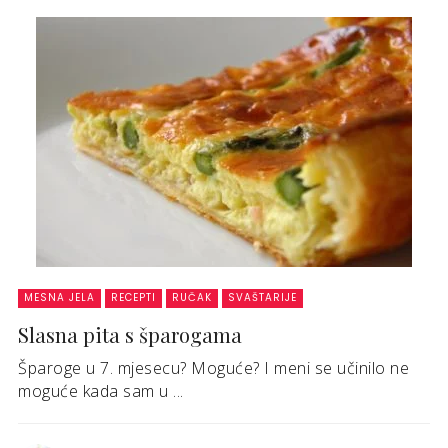
MESNA JELA
RECEPTI
RUČAK
SVAŠTARIJE
Slasna pita s šparogama
Šparoge u 7. mjesecu? Moguće? I meni se učinilo ne
moguće kada sam u ...