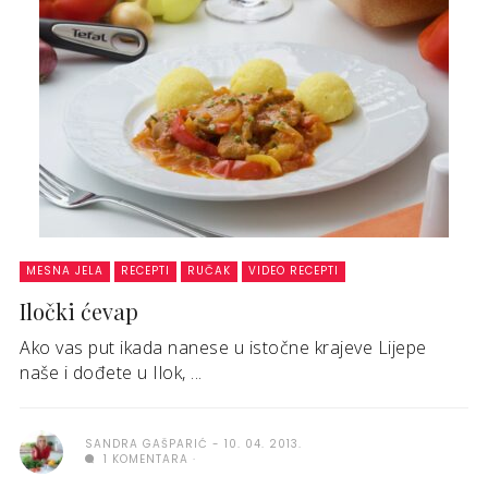
MESNA JELA
RECEPTI
RUČAK
VIDEO RECEPTI
Iločki ćevap
Ako vas put ikada nanese u istočne krajeve Lijepe
naše i dođete u Ilok, ...
SANDRA GAŠPARIĆ
10. 04. 2013.
1 KOMENTARA