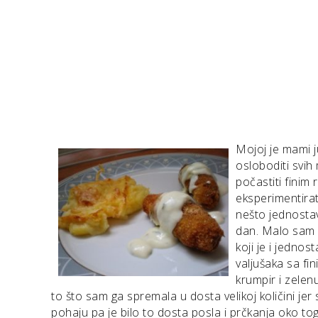
Mojoj je mami 
osloboditi svih
počastiti finim
eksperimentirat
nešto jednosta
dan. Malo sam p
koji je i jedno
valjušaka sa fi
krumpir i zelenu
to što sam ga spremala u dosta velikoj količini jer 
pohaju pa je bilo to dosta posla i prčkanja oko to