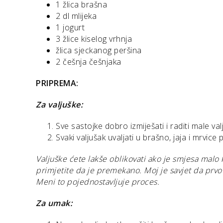
1 žlica brašna
2 dl mlijeka
1 jogurt
3 žlice kiselog vrhnja
žlica sjeckanog peršina
2 češnja češnjaka
PRIPREMA:
Za valjuške:
Sve sastojke dobro izmiješati i raditi male v
Svaki valjušak uvaljati u brašno, jaja i mrvice 
Valjuške ćete lakše oblikovati ako je smjesa malo
primjetite da je premekano. Moj je savjet da prvo 
Meni to pojednostavljuje proces.
Za umak: