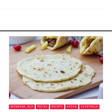
BEZMESNA JELA
PECIVA
RECEPTI
RUČAK
SVAŠTARIJE