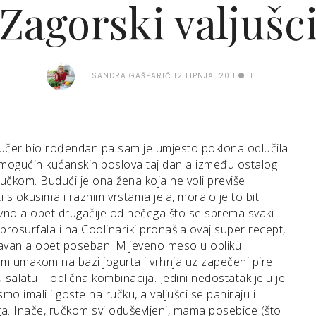
Zagorski valjušc
SANDRA GAŠPARIĆ
12 LIPNJA, 2011
1
jučer bio rođendan pa sam je umjesto poklona odlučila
 mogućih kućanskih poslova taj dan a između ostalog
 ručkom. Budući je ona žena koja ne voli previše
i s okusima i raznim vrstama jela, moralo je to biti
vno a opet drugačije od nečega što se sprema svaki
rosurfala i na Coolinariki pronašla ovaj super recept,
stavan a opet poseban. Mljeveno meso u obliku
nim umakom na bazi jogurta i vrhnja uz zapečeni pire
 salatu – odlična kombinacija. Jedini nedostatak jelu je
smo imali i goste na ručku, a valjušci se paniraju i
ga. Inače, ručkom svi oduševljeni, mama posebice (što