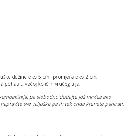
aljuške dužine oko 5 cm i promjera oko 2 cm.
pa pohati u većoj količini vrućeg ulja.
 kompaktnija, pa slobodno dodajte još mrvica ako
napravite sve valjuške pa ih tek onda krenete panirati.