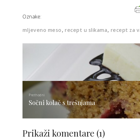
Oznake:
mljeveno meso
recept u slikama
recept za v
Prethodni
Sočni kolač s trešnjama
Prikaži komentare
(1)