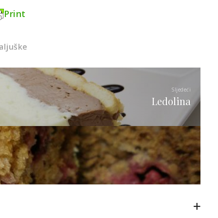
Print
aljuške
Sljedeći
Ledolina