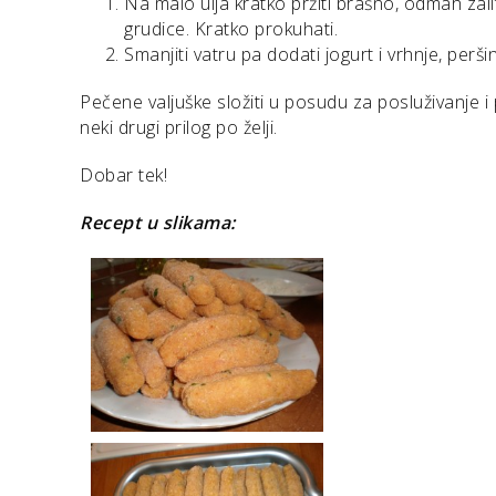
Na malo ulja kratko pržiti brašno, odmah zalit
grudice. Kratko prokuhati.
Smanjiti vatru pa dodati jogurt i vrhnje, peršin 
Pečene valjuške složiti u posudu za posluživanje i p
neki drugi prilog po želji.
Dobar tek!
Recept u slikama: