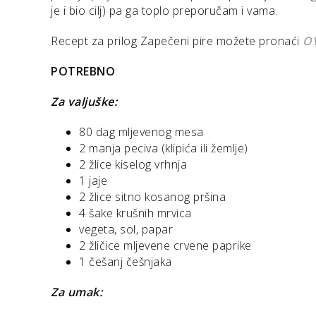
je i bio cilj) pa ga toplo preporučam i vama.
Recept za prilog Zapečeni pire možete pronaći
OV
POTREBNO
:
Za valjuške:
80 dag mljevenog mesa
2 manja peciva (klipića ili žemlje)
2 žlice kiselog vrhnja
1 jaje
2 žlice sitno kosanog pršina
4 šake krušnih mrvica
vegeta, sol, papar
2 žličice mljevene crvene paprike
1 češanj češnjaka
Za umak: