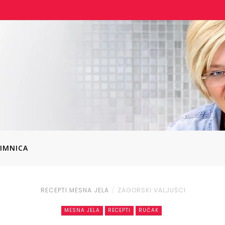
IMNICA
RECEPTI
MESNA JELA
ZAGORSKI VALJUŠCI
MESNA JELA
RECEPTI
RUČAK