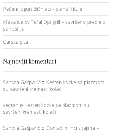
Pečeni jogurt žličnjaci – slane fritule
Mazalice by Tefal Optigrill – savršeno predjelo
sa roštilja
Carska pita
Najnoviji komentari
Sandra Gašparić
o
Kesten kocke sa plazmom
su savršeni kremasti kolači
vedran
o
Kesten kocke sa plazmom su
savršeni kremasti kolači
Sandra Gašparić
o
Domaći mlinci s jajima –