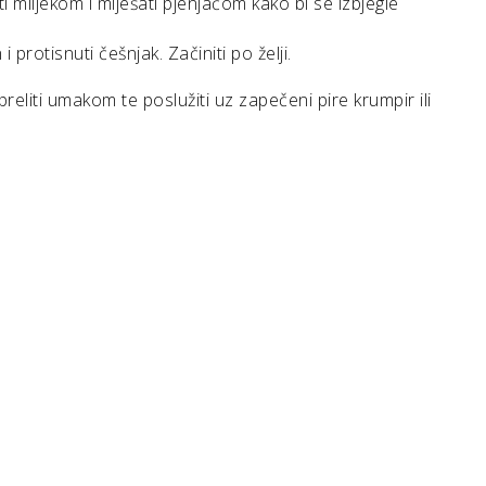
i mlijekom i miješati pjenjačom kako bi se izbjegle
i protisnuti češnjak. Začiniti po želji.
reliti umakom te poslužiti uz zapečeni pire krumpir ili