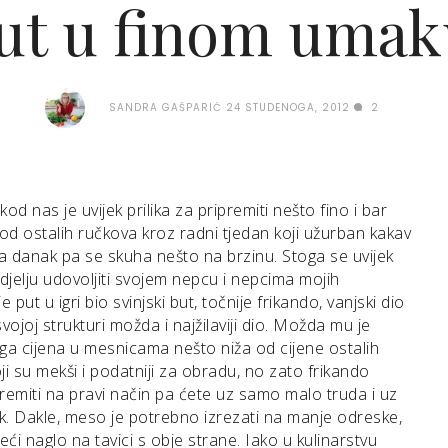
but u finom umaku
SANDRA GAŠPARIĆ
24 STUDENOGA, 2012
2
kod nas je uvijek prilika za pripremiti nešto fino i bar
od ostalih ručkova kroz radni tjedan koji užurban kakav
a danak pa se skuha nešto na brzinu. Stoga se uvijek
djelju udovoljiti svojem nepcu i nepcima mojih
e put u igri bio svinjski but, točnije frikando, vanjski dio
svojoj strukturi možda i najžilaviji dio. Možda mu je
ga cijena u mesnicama nešto niža od cijene ostalih
ji su mekši i podatniji za obradu, no zato frikando
premiti na pravi način pa ćete uz samo malo truda i uz
k. Dakle, meso je potrebno izrezati na manje odreske,
eći naglo na tavici s obje strane. Iako u kulinarstvu