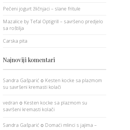
Pečeni jogurt žličnjaci – slane fritule
Mazalice by Tefal Optigrill – savršeno predjelo
sa roštilja
Carska pita
Najnoviji komentari
Sandra Gašparić
o
Kesten kocke sa plazmom
su savršeni kremasti kolači
vedran
o
Kesten kocke sa plazmom su
savršeni kremasti kolači
Sandra Gašparić
o
Domaći mlinci s jajima –