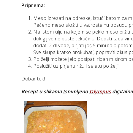
Priprema:
Meso izrezati na odreske, istući batom za meso
Pečeno meso složiti u vatrostalnu posudu 
Na istom ulju na kojem se peklo meso pržiti 
dok gljive ne puste tekućinu. Dodati tada vino
dodati 2 dl vode, pirjati još 5 minuta a potom
Sve skupa kratko prokuhati, popraviti okus 
Po želji možete jelo posipati ribanim sirom p
Poslužiti uz pirjanu rižu i salatu po želji.
Dobar tek!
Recept u slikama (snimljeno
Olympus
digitaln