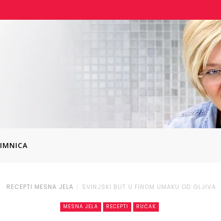
IMNICA
RECEPTI
MESNA JELA
SVINJSKI BUT U FINOM UMAKU OD GLJIVA
MESNA JELA
RECEPTI
RUČAK