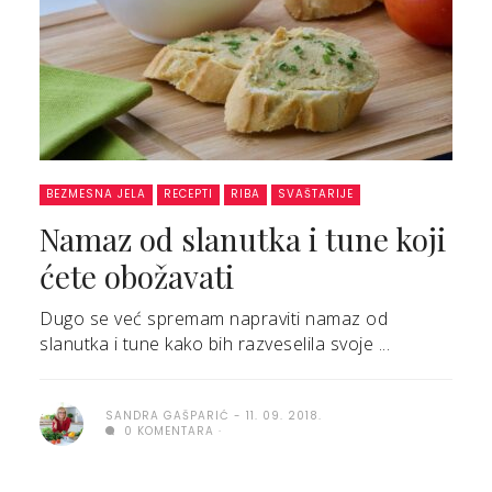
BEZMESNA JELA
RECEPTI
RIBA
SVAŠTARIJE
Namaz od slanutka i tune koji
ćete obožavati
Dugo se već spremam napraviti namaz od
slanutka i tune kako bih razveselila svoje ...
SANDRA GAŠPARIĆ
11. 09. 2018.
0 KOMENTARA