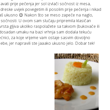
njavati prije pečenja jer sol izvlači sočnost iz mesa,
reske uvijek povegetim ili posolim prije pečenja i nikad
e baš ukusno 😉 Nakon što se meso zapeče na naglo,
 sočnosti. U ovom sam slučaju pripremila klasičan
rsta gljiva ukoliko raspolažete sa takvom (bukovače ili
 i dosadan umaku na bazi vrhnja sam dodala tekuću
ćnici, za koje vrijeme vam ostaje sasvim dovoljno
ebe, jer napravili ste jaaako ukusno jelo. Dobar tek!