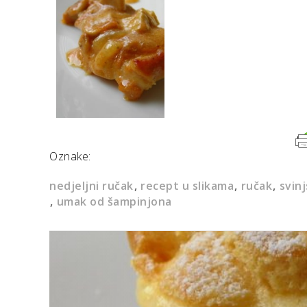
Oznake:
nedjeljni ručak
recept u slikama
ručak
svinj
umak od šampinjona