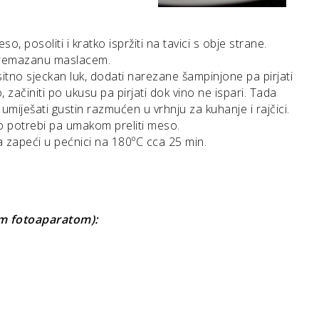
, posoliti i kratko ispržiti na tavici s obje strane.
premazanu maslacem.
sitno sjeckan luk, dodati narezane šampinjone pa pirjati
, začiniti po ukusu pa pirjati dok vino ne ispari. Tada
 umiješati gustin razmućen u vrhnju za kuhanje i rajčici.
po potrebi pa umakom preliti meso.
a zapeći u pećnici na 180ºC cca 25 min.
im fotoaparatom):