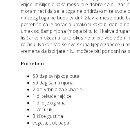
vrijedi mišiljenje kako meso nije dobro soliti i zači
moram reći da se ja toga ne pridržavam te svoje od
mi zbog toga ne budu tvrdi ili žilavi a meso bud
potrebno ga je doraditi umakom kako bi dobilo na
umak od šampinjona (mogla bi tu ići i kakva druga v
lisičarke možda) a kako okus ne bi bio već viđen
rajčicu. Nakon što se sve skupa lijepo zapeče u pe
vremena da ispirjate rižu, možete biti ponosni na s
Potrebno:
60 dag svinjskog buta
50 dag šampinjona
2 dcl vrhnja za kuhanje
1 dl tekuće rajčice
1 dl bijelog vina
1 veći luk
3 žlice gustina
vegeta, sol, papar