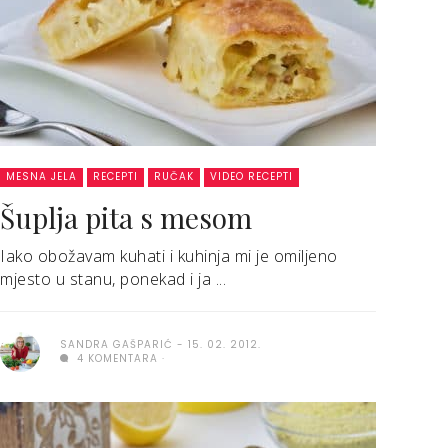
MESNA JELA
RECEPTI
RUČAK
VIDEO RECEPTI
Šuplja pita s mesom
Iako obožavam kuhati i kuhinja mi je omiljeno
mjesto u stanu, ponekad i ja ...
SANDRA GAŠPARIĆ
15. 02. 2012.
4 KOMENTARA