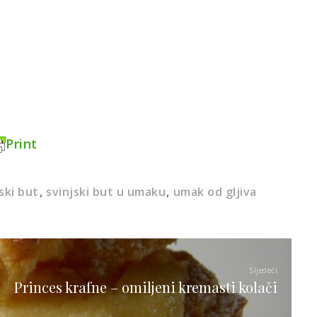
Print
ski but
svinjski but u umaku
umak od gljiva
Sljedeći
Princes krafne – omiljeni kremasti kolači