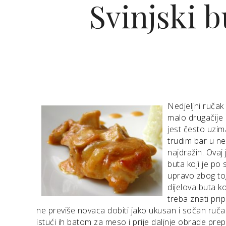
Svinjski 
Nedjeljni ručak 
malo drugačije 
jest često uzim
trudim bar u ne
najdražih. Ovaj j
buta koji je po 
upravo zbog to
dijelova buta ko
treba znati pri
ne previše novaca dobiti jako ukusan i sočan ruča
istući ih batom za meso i prije daljnje obrade prep