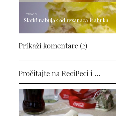
Prethodni
Slatki nabujak od rezanaca i jabuka
Prikaži komentare
(2)
Pročitajte na ReciPeci i …