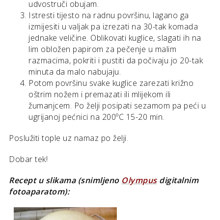
udvostruči obujam.
Istresti tijesto na radnu površinu, lagano ga
izmijesiti u valjak pa izrezati na 30-tak komada
jednake veličine. Oblikovati kuglice, slagati ih na
lim obložen papirom za pečenje u malim
razmacima, pokriti i pustiti da počivaju jo 20-tak
minuta da malo nabujaju.
Potom površinu svake kuglice zarezati križno
oštrim nožem i premazati ili mlijekom ili
žumanjcem. Po želji posipati sezamom pa peći u
ugrijanoj pećnici na 200ºC 15-20 min.
Poslužiti tople uz namaz po želji.
Dobar tek!
Recept u slikama (snimljeno
Olympus
digitalnim
fotoaparatom):