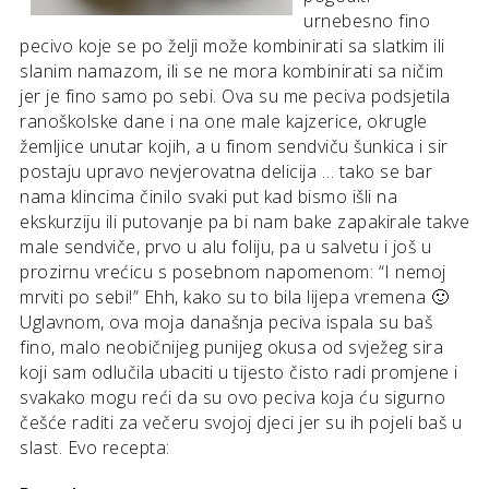
urnebesno fino
pecivo koje se po želji može kombinirati sa slatkim ili
slanim namazom, ili se ne mora kombinirati sa ničim
jer je fino samo po sebi. Ova su me peciva podsjetila
ranoškolske dane i na one male kajzerice, okrugle
žemljice unutar kojih, a u finom sendviču šunkica i sir
postaju upravo nevjerovatna delicija … tako se bar
nama klincima činilo svaki put kad bismo išli na
ekskurziju ili putovanje pa bi nam bake zapakirale takve
male sendviče, prvo u alu foliju, pa u salvetu i još u
prozirnu vrećicu s posebnom napomenom: “I nemoj
mrviti po sebi!” Ehh, kako su to bila lijepa vremena 🙂
Uglavnom, ova moja današnja peciva ispala su baš
fino, malo neobičnijeg punijeg okusa od svježeg sira
koji sam odlučila ubaciti u tijesto čisto radi promjene i
svakako mogu reći da su ovo peciva koja ću sigurno
češće raditi za večeru svojoj djeci jer su ih pojeli baš u
slast. Evo recepta: