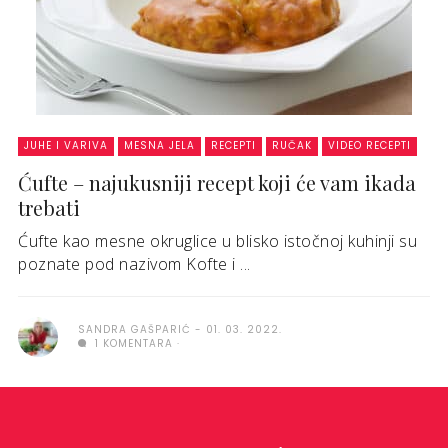
JUHE I VARIVA
MESNA JELA
RECEPTI
RUČAK
VIDEO RECEPTI
Ćufte – najukusniji recept koji će vam ikada
trebati
Ćufte kao mesne okruglice u blisko istočnoj kuhinji su
poznate pod nazivom Kofte i ...
SANDRA GAŠPARIĆ
01. 03. 2022.
1 KOMENTARA