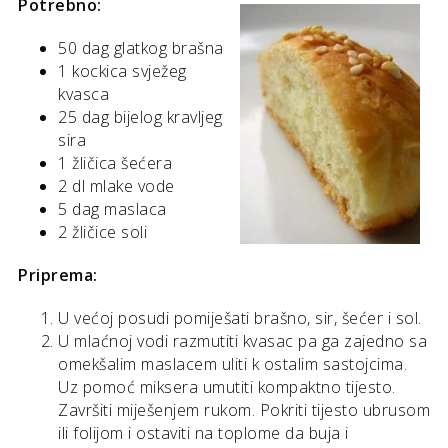
Potrebno:
50 dag glatkog brašna
1 kockica svježeg
kvasca
25 dag bijelog kravljeg
sira
1 žličica šećera
2 dl mlake vode
5 dag maslaca
2 žličice soli
Priprema:
U većoj posudi pomiješati brašno, sir, šećer i sol.
U mlaćnoj vodi razmutiti kvasac pa ga zajedno sa
omekšalim maslacem uliti k ostalim sastojcima.
Uz pomoć miksera umutiti kompaktno tijesto.
Završiti miješenjem rukom. Pokriti tijesto ubrusom
ili folijom i ostaviti na toplome da buja i