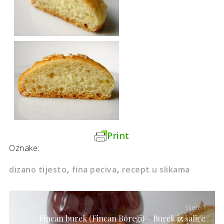
Print
Oznake:
dizano tijesto
fina peciva
recept u slikama
Sljedeći
Fincan burek (Fincan Böreği) – Burek iz šalice