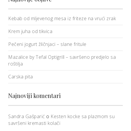
Kebab od mljevenog mesa iz friteze na vrući zrak
Krem juha od tikvica
Pečeni jogurt žličnjaci – slane fritule
Mazalice by Tefal Optigrill – savršeno predjelo sa
roštilja
Carska pita
Najnoviji komentari
Sandra Gašparić
o
Kesten kocke sa plazmom su
savršeni kremasti kolači