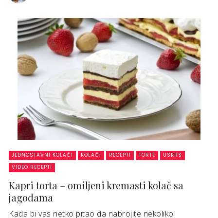
JEDNOSTAVNI KOLAČI
KOLAČI
RECEPTI
TORTE
USKRS
VIDEO RECEPTI
Kapri torta – omiljeni kremasti kolač sa
jagodama
Kada bi vas netko pitao da nabrojite nekoliko