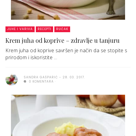
JUHE I VARIVA
RECEPTI
RUČAK
Krem juha od koprive – zdravlje u tanjuru
Krem juha od koprive savršen je način da se stopite s
prirodom i iskoristite ...
SANDRA GAŠPARIĆ
28. 03. 2017.
0 KOMENTARA