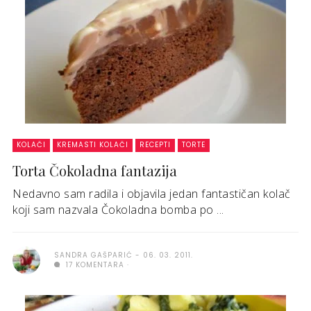
KOLAČI
KREMASTI KOLAČI
RECEPTI
TORTE
Torta Čokoladna fantazija
Nedavno sam radila i objavila jedan fantastičan kolač
koji sam nazvala Čokoladna bomba po ...
SANDRA GAŠPARIĆ
06. 03. 2011.
17 KOMENTARA