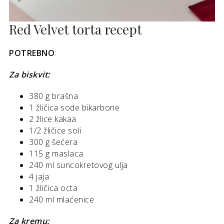
Red Velvet torta recept
POTREBNO
:
Za biskvit:
380 g brašna
1 žličica sode bikarbone
2 žlice kakaa
1/2 žličice soli
300 g šećera
115 g maslaca
240 ml suncokretovog ulja
4 jaja
1 žličica octa
240 ml mlaćenice
Za kremu: