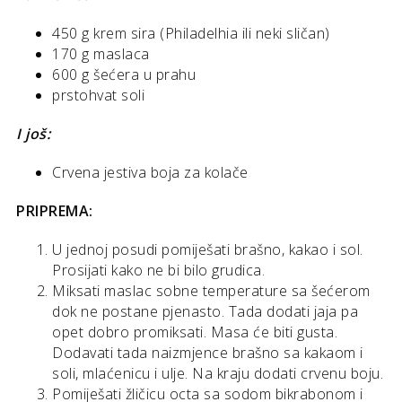
450 g krem sira (Philadelhia ili neki sličan)
170 g maslaca
600 g šećera u prahu
prstohvat soli
I još:
Crvena jestiva boja za kolače
PRIPREMA:
U jednoj posudi pomiješati brašno, kakao i sol.
Prosijati kako ne bi bilo grudica.
Miksati maslac sobne temperature sa šećerom
dok ne postane pjenasto. Tada dodati jaja pa
opet dobro promiksati. Masa će biti gusta.
Dodavati tada naizmjence brašno sa kakaom i
soli, mlaćenicu i ulje. Na kraju dodati crvenu boju.
Pomiješati žličicu octa sa sodom bikrabonom i