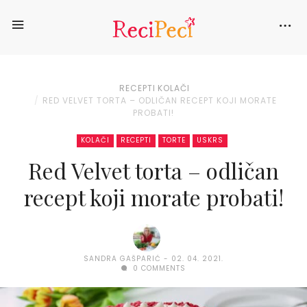
RECEPTI
KOLAČI
RED VELVET TORTA – ODLIČAN RECEPT KOJI MORATE
PROBATI!
KOLAČI
RECEPTI
TORTE
USKRS
Red Velvet torta – odličan
recept koji morate probati!
SANDRA GAŠPARIĆ
02. 04. 2021.
0 COMMENTS