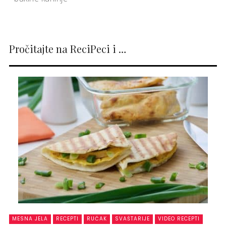
Pročitajte na ReciPeci i …
MESNA JELA
RECEPTI
RUČAK
SVAŠTARIJE
VIDEO RECEPTI