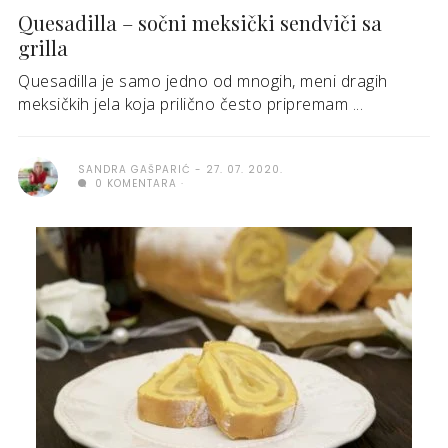
Quesadilla – sočni meksički sendviči sa
grilla
Quesadilla je samo jedno od mnogih, meni dragih
meksičkih jela koja prilično često pripremam ...
SANDRA GAŠPARIĆ
27. 07. 2020.
0 KOMENTARA