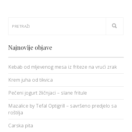
Najnovije objave
Kebab od mljevenog mesa iz friteze na vrući zrak
Krem juha od tikvica
Pečeni jogurt žličnjaci – slane fritule
Mazalice by Tefal Optigrill – savršeno predjelo sa
roštilja
Carska pita