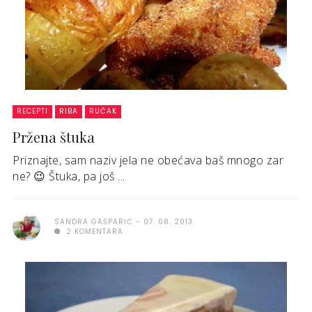
RECEPTI
RIBA
RUČAK
Pržena štuka
Priznajte, sam naziv jela ne obećava baš mnogo zar
ne? 😉 Štuka, pa još ...
SANDRA GAŠPARIĆ
07. 08. 2013.
2 KOMENTARA