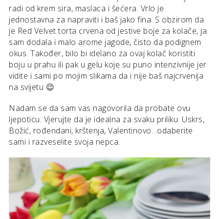
radi od krem sira, maslaca i šećera. Vrlo je
jednostavna za napraviti i baš jako fina. S obzirom da
je Red Velvet torta crvena od jestive boje za kolače, ja
sam dodala i malo arome jagode, čisto da podignem
okus. Također, bilo bi idelano za ovaj kolač koristiti
boju u prahu ili pak u gelu koje su puno intenzivnije jer
vidite i sami po mojim slikama da i nije baš najcrvenija
na svijetu 😉
Nadam se da sam vas nagovorila da probate ovu
ljepoticu. Vjerujte da je idealna za svaku priliku: Uskrs,
Božić, rođendani, krštenja, Valentinovo…odaberite
sami i razveselite svoja nepca.