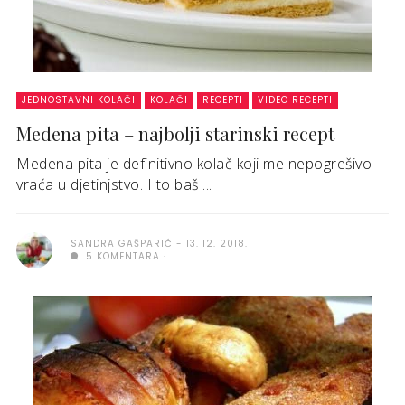
JEDNOSTAVNI KOLAČI
KOLAČI
RECEPTI
VIDEO RECEPTI
Medena pita – najbolji starinski recept
Medena pita je definitivno kolač koji me nepogrešivo
vraća u djetinjstvo. I to baš ...
SANDRA GAŠPARIĆ
13. 12. 2018.
5 KOMENTARA