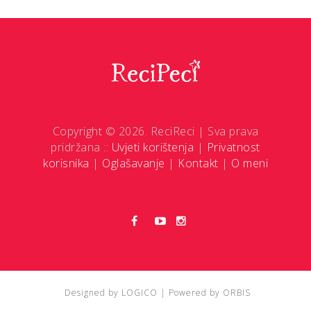
Copyright © 2026. ReciReci | Sva prava
pridržana ::
Uvjeti korištenja
|
Privatnost
korisnika
|
Oglašavanje
|
Kontakt
|
O meni
Designed by
LOGICO
| Powered by
ORBIS