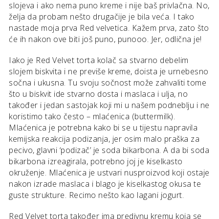
slojeva i ako nema puno kreme i nije baš privlačna. No,
želja da probam nešto drugačije je bila veća. I tako
nastade moja prva Red velvetica. Kažem prva, zato što
će ih nakon ove biti još puno, punooo. Jer, odlična je!
Iako je Red Velvet torta kolač sa stvarno debelim
slojem biskvita i ne previše kreme, doista je urnebesno
sočna i ukusna. Tu svoju sočnost može zahvaliti tome
što u biskvit ide stvarno dosta i maslaca i ulja, no
također i jedan sastojak koji mi u našem podneblju i ne
koristimo tako često – mlaćenica (buttermilk).
Mlaćenica je potrebna kako bi se u tijestu napravila
kemijska reakcija podizanja, jer osim malo praška za
pecivo, glavni ‘podizač’ je soda bikarbona. A da bi soda
bikarbona izreagirala, potrebno joj je kiselkasto
okruženje. Mlaćenica je ustvari nusproizvod koji ostaje
nakon izrade maslaca i blago je kiselkastog okusa te
guste strukture. Recimo nešto kao lagani jogurt.
Red Velvet torta također ima predivnu kremu koja se