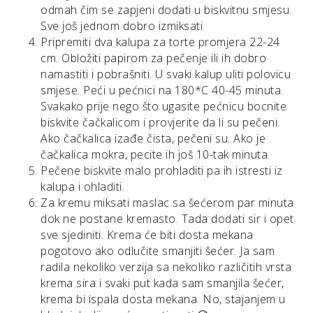
odmah čim se zapjeni dodati u biskvitnu smjesu.
Sve još jednom dobro izmiksati.
Pripremiti dva kalupa za torte promjera 22-24
cm. Obložiti papirom za pečenje ili ih dobro
namastiti i pobrašniti. U svaki kalup uliti polovicu
smjese. Peći u pećnici na 180*C 40-45 minuta.
Svakako prije nego što ugasite pećnicu bocnite
biskvite čačkalicom i provjerite da li su pečeni.
Ako čačkalica izađe čista, pečeni su. Ako je
čačkalica mokra, pecite ih još 10-tak minuta.
Pečene biskvite malo prohladiti pa ih istresti iz
kalupa i ohladiti.
Za kremu miksati maslac sa šećerom par minuta
dok ne postane kremasto. Tada dodati sir i opet
sve sjediniti. Krema će biti dosta mekana
pogotovo ako odlučite smanjiti šećer. Ja sam
radila nekoliko verzija sa nekoliko različitih vrsta
krema sira i svaki put kada sam smanjila šećer,
krema bi ispala dosta mekana. No, stajanjem u