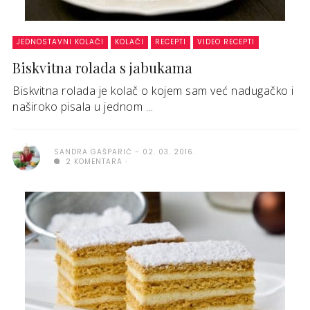
JEDNOSTAVNI KOLAČI
KOLAČI
RECEPTI
VIDEO RECEPTI
Biskvitna rolada s jabukama
Biskvitna rolada je kolač o kojem sam već nadugačko i
naširoko pisala u jednom ...
SANDRA GAŠPARIĆ
02. 03. 2016.
2 KOMENTARA