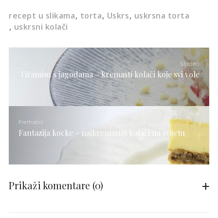
recept u slikama
torta
Uskrs
uskrsna torta
uskrsni kolači
Sljedeći
Tiramisu s jagodama – kremasti kolači koje svi vole
Prethodni
Fantazija kocke – najkremastiji kolači na svijetu
Prikaži komentare
(0)