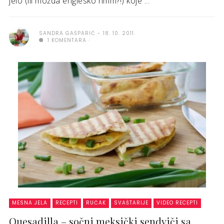
jelo (ili možda englesko hmm?!) koje ...
SANDRA GAŠPARIĆ
18. 10. 2011.
1 KOMENTARA
MESNA JELA
RECEPTI
RUČAK
SVAŠTARIJE
VIDEO RECEPTI
Quesadilla – sočni meksički sendviči sa