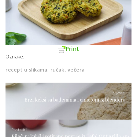
Print
Oznake:
recept u slikama
ručak
večera
Sljedeći
Brzi keksi sa bademima i cimetom iz blendera
Prethodni
Pileći ražnjići i sotirano povrće iz Tefal Optigrilla 4u1