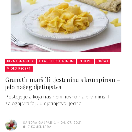
BEZMESNA JELA
JELA S TJESTENINOM
RECEPTI
RUČAK
VIDEO RECEPTI
Granatir marš ili tjestenina s krumpirom –
jelo našeg djetinjstva
Postoje jela koja nas neminovno na prvi miris ili
zalogaj vraćaju u djetinjstvo. Jedno ...
SANDRA GAŠPARIĆ
04. 07. 2021.
7 KOMENTARA