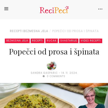
RECEPTI
BEZMESNA JELA
POPEČCI OD PROSA I ŠPINATA
BEZMESNA JELA
RECEPTI
RUČAK
SVAŠTARIJE
VIDEO RECEPTI
Popečci od prosa i špinata
SANDRA GAŠPARIĆ
14. 11. 2024.
0 COMMENTS