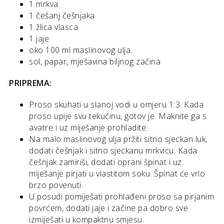
1 mrkva
1 češanj češnjaka
1 žlica vlasca
1 jaje
oko 100 ml maslinovog ulja
sol, papar, mješavina biljnog začina
PRIPREMA:
Proso skuhati u slanoj vodi u omjeru 1:3. Kada
proso upije svu tekućinu, gotov je. Maknite ga s
avatre i uz miješanje prohladite.
Na malo maslinovog ulja pržiti sitno sjeckan luk,
dodati češnjak i sitno sjeckanu mrkvicu. Kada
češnjak zamiriši, dodati oprani špinat i uz
miješanje pirjati u vlastitom soku. Špinat će vrlo
brzo povenuti.
U posudi pomiješati prohlađeni proso sa pirjanim
povrćem, dodati jaje i začine pa dobro sve
izmiješati u kompaktnu smjesu.