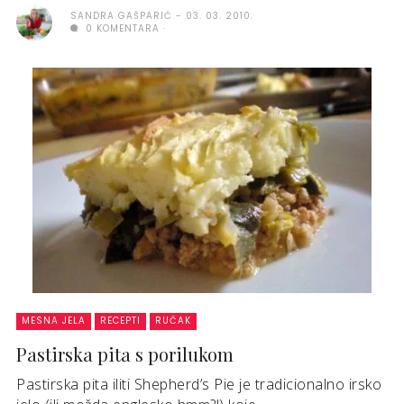
SANDRA GAŠPARIĆ
03. 03. 2010.
0 KOMENTARA
MESNA JELA
RECEPTI
RUČAK
Pastirska pita s porilukom
Pastirska pita iliti Shepherd’s Pie je tradicionalno irsko