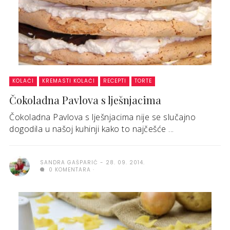
KOLAČI
KREMASTI KOLAČI
RECEPTI
TORTE
Čokoladna Pavlova s lješnjacima
Čokoladna Pavlova s lješnjacima nije se slučajno
dogodila u našoj kuhinji kako to najčešće ...
SANDRA GAŠPARIĆ
28. 09. 2014.
0 KOMENTARA