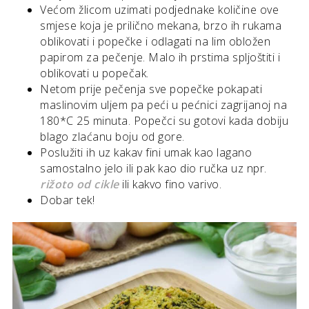
Većom žlicom uzimati podjednake količine ove
smjese koja je prilično mekana, brzo ih rukama
oblikovati i popečke i odlagati na lim obložen
papirom za pečenje. Malo ih prstima spljoštiti i
oblikovati u popečak.
Netom prije pečenja sve popečke pokapati
maslinovim uljem pa peći u pećnici zagrijanoj na
180*C 25 minuta. Popečci su gotovi kada dobiju
blago zlaćanu boju od gore.
Poslužiti ih uz kakav fini umak kao lagano
samostalno jelo ili pak kao dio ručka uz npr.
rižoto od cikle
ili kakvo fino varivo.
Dobar tek!