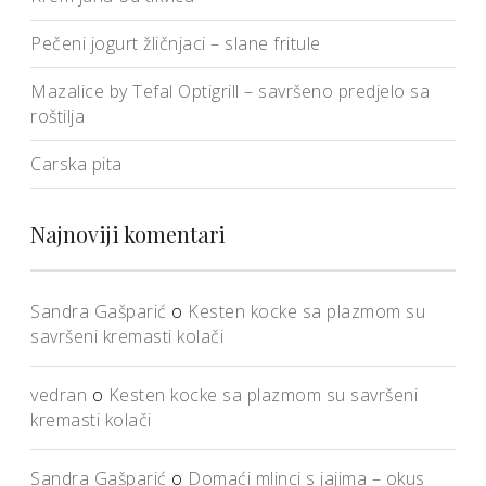
Pečeni jogurt žličnjaci – slane fritule
Mazalice by Tefal Optigrill – savršeno predjelo sa
roštilja
Carska pita
Najnoviji komentari
Sandra Gašparić
o
Kesten kocke sa plazmom su
savršeni kremasti kolači
vedran
o
Kesten kocke sa plazmom su savršeni
kremasti kolači
Sandra Gašparić
o
Domaći mlinci s jajima – okus