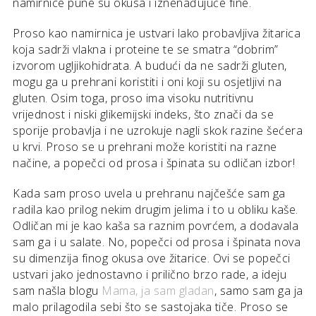
namirnice pune su okusa i iznenađujuće fine.
Proso kao namirnica je ustvari lako probavljiva žitarica
koja sadrži vlakna i proteine te se smatra “dobrim”
izvorom ugljikohidrata. A budući da ne sadrži gluten,
mogu ga u prehrani koristiti i oni koji su osjetljivi na
gluten. Osim toga, proso ima visoku nutritivnu
vrijednost i niski glikemijski indeks, što znači da se
sporije probavlja i ne uzrokuje nagli skok razine šećera
u krvi. Proso se u prehrani može koristiti na razne
načine, a popečci od prosa i špinata su odličan izbor!
Kada sam proso uvela u prehranu najčešće sam ga
radila kao prilog nekim drugim jelima i to u obliku kaše.
Odličan mi je kao kaša sa raznim povrćem, a dodavala
sam ga i u salate. No, popečci od prosa i špinata nova
su dimenzija finog okusa ove žitarice. Ovi se popečci
ustvari jako jednostavno i prilično brzo rade, a ideju
sam našla blogu
Mama, ja sam gladan
, samo sam ga ja
malo prilagodila sebi što se sastojaka tiče. Proso se