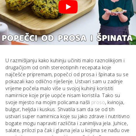
U razmišljanju kako kuhinju učiniti malo raznolikijom i
drugačijom od onih stereotipnih recepata koje
najčešće pripremam, popečci od prosa i špinata su se
pokazali kao odlično riješenje. Ustvari sam u zadnje
vrijeme počela malo više u svojoj kuhinji koristiti
namirnice koje prije uopće nisam koristila. Tako su
svoje mjesto na mojim policama našli
proso
, kvinoja,
bulgur, heljda i kuskus. Shvatila sam da se od tih
ustvari super namirnica koje su jako zdrave i nutritivno
bogate mogu napraviti različita i zanimljiva jela. Juhice,
salate, prilozi pa čak i glavna jela u kojima se nađu ove