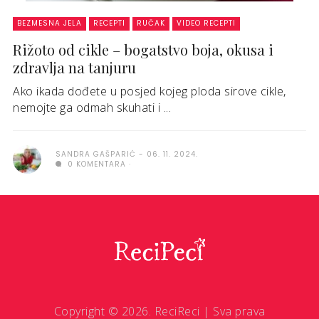
BEZMESNA JELA
RECEPTI
RUČAK
VIDEO RECEPTI
Rižoto od cikle – bogatstvo boja, okusa i
zdravlja na tanjuru
Ako ikada dođete u posjed kojeg ploda sirove cikle,
nemojte ga odmah skuhati i ...
SANDRA GAŠPARIĆ
06. 11. 2024.
0 KOMENTARA
Copyright © 2026. ReciReci | Sva prava