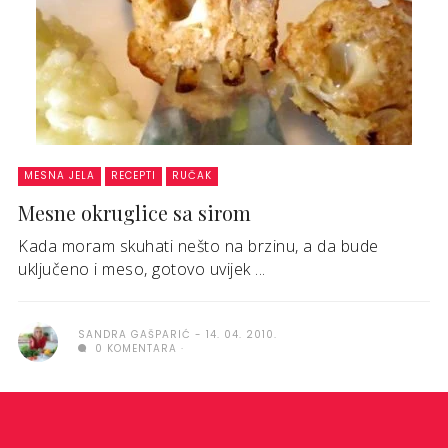
MESNA JELA
RECEPTI
RUČAK
Mesne okruglice sa sirom
Kada moram skuhati nešto na brzinu, a da bude
uključeno i meso, gotovo uvijek ...
SANDRA GAŠPARIĆ
14. 04. 2010.
0 KOMENTARA