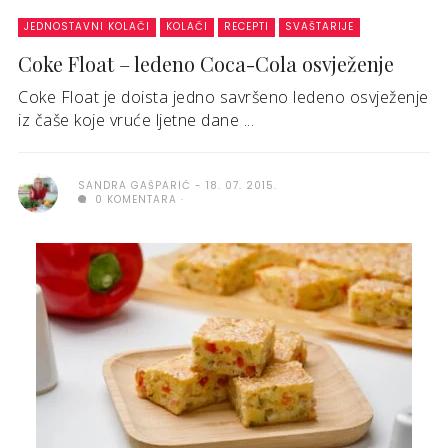
JEDNOSTAVNI KOLAČI
KOLAČI
RECEPTI
SVAŠTARIJE
Coke Float – ledeno Coca-Cola osvježenje
Coke Float je doista jedno savršeno ledeno osvježenje
iz čaše koje vruće ljetne dane ...
SANDRA GAŠPARIĆ
18. 07. 2015.
0 KOMENTARA