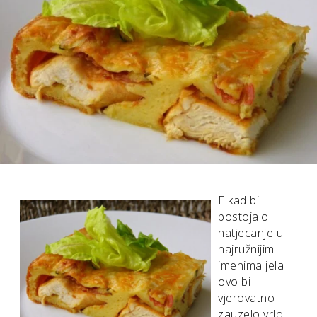
E kad bi
postojalo
natjecanje u
najružnijim
imenima jela
ovo bi
vjerovatno
zauzelo vrlo