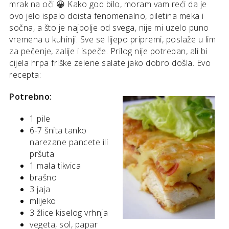
mrak na oči 😀 Kako god bilo, moram vam reći da je
ovo jelo ispalo doista fenomenalno, piletina meka i
sočna, a što je najbolje od svega, nije mi uzelo puno
vremena u kuhinji. Sve se lijepo pripremi, poslaže u lim
za pečenje, zalije i ispeče. Prilog nije potreban, ali bi
cijela hrpa friške zelene salate jako dobro došla. Evo
recepta:
Potrebno:
1 pile
6-7 šnita tanko
narezane pancete ili
pršuta
1 mala tikvica
brašno
3 jaja
mlijeko
3 žlice kiselog vrhnja
vegeta, sol, papar