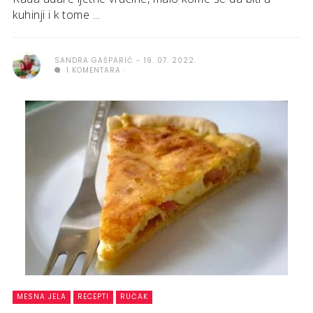
kuhinji i k tome ...
SANDRA GAŠPARIĆ
19. 07. 2022.
1 KOMENTARA
MESNA JELA
RECEPTI
RUČAK