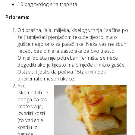
10 dag tvrdog sira trapista
Priprema:
Od brašna, jaja, mlijeka, kiselog vrhnja i začina po
želji umiješati pjenjačom tekuće tijesto, malo
gušće nego ono za palačinke. Neka vas ne zbuni
recept bez omjera sastojaka za ovo tijesto.
Omjer doista nije potreban, jer ništa se neće
dogoditi ako je tijesto malo rijeđe ili malo gušće.
Ostaviti tijesto da počiva 15tak min dok
pripremate meso i tikvice.
Pile
iskomadati. Iz
onoga za što
imate volje,
izvaditi kosti
(to vađenje
kostiju iz
bataka i