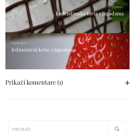
Sljedeći
Rođendanska torta s jagodama
Prethodni
Jednostavni kolač s jagodama
Prikaži komentare
(1)