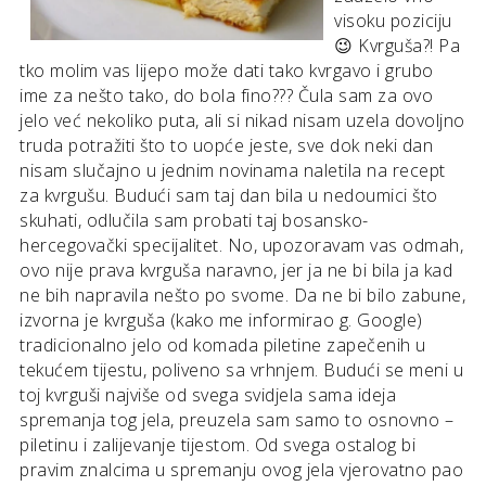
visoku poziciju
😉 Kvrguša?! Pa
tko molim vas lijepo može dati tako kvrgavo i grubo
ime za nešto tako, do bola fino??? Čula sam za ovo
jelo već nekoliko puta, ali si nikad nisam uzela dovoljno
truda potražiti što to uopće jeste, sve dok neki dan
nisam slučajno u jednim novinama naletila na recept
za kvrgušu. Budući sam taj dan bila u nedoumici što
skuhati, odlučila sam probati taj bosansko-
hercegovački specijalitet. No, upozoravam vas odmah,
ovo nije prava kvrguša naravno, jer ja ne bi bila ja kad
ne bih napravila nešto po svome. Da ne bi bilo zabune,
izvorna je kvrguša (kako me informirao g. Google)
tradicionalno jelo od komada piletine zapečenih u
tekućem tijestu, poliveno sa vrhnjem. Budući se meni u
toj kvrguši najviše od svega svidjela sama ideja
spremanja tog jela, preuzela sam samo to osnovno –
piletinu i zalijevanje tijestom. Od svega ostalog bi
pravim znalcima u spremanju ovog jela vjerovatno pao