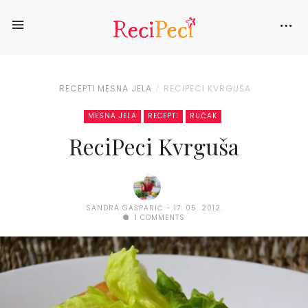
RECEPTI
MESNA JELA
RECIPECI KVRGUŠA
MESNA JELA
RECEPTI
RUČAK
ReciPeci Kvrguša
SANDRA GAŠPARIĆ
17. 05. 2012.
1 COMMENTS