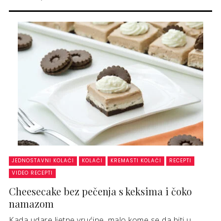
JEDNOSTAVNI KOLAČI
KOLAČI
KREMASTI KOLAČI
RECEPTI
VIDEO RECEPTI
Cheesecake bez pečenja s keksima i čoko
namazom
Kada udare ljetne vrućine, malo kome se da biti u