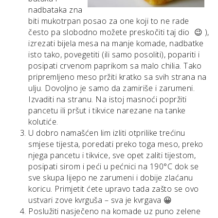
nadbataka zna
biti mukotrpan posao za one koji to ne rade
često pa slobodno možete preskočiti taj dio 😉 ),
izrezati bijela mesa na manje komade, nadbatke
isto tako, povegetiti (ili samo posoliti), popariti i
posipati crvenom paprikom sa malo chilia. Tako
pripremljeno meso pržiti kratko sa svih strana na
ulju. Dovoljno je samo da zamiriše i zarumeni.
Izvaditi na stranu. Na istoj masnoći popržiti
pancetu ili pršut i tikvice narezane na tanke
kolutiće.
U dobro namašćen lim izliti otprilike trećinu
smjese tijesta, poredati preko toga meso, preko
njega pancetu i tikvice, sve opet zaliti tijestom,
posipati sirom i peći u pećnici na 190°C dok se
sve skupa lijepo ne zarumeni i dobije zlaćanu
koricu. Primjetit ćete upravo tada zašto se ovo
ustvari zove kvrguša – sva je kvrgava 😀
Poslužiti nasječeno na komade uz puno zelene