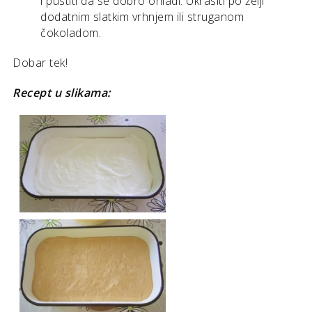
i pustiti da se dobro ohladi. Ukrasiti po želji
dodatnim slatkim vrhnjem ili struganom
čokoladom.
Dobar tek!
Recept u slikama: