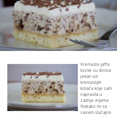
Kremaste jaffa
kocke su doista
jedan od
kremastijih
kolača koje sam
napravila u
zadnje vrijeme.
Nekako mi se
sasvim slučajno