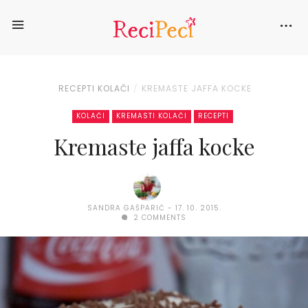
RECEPTI
KOLAČI
KREMASTE JAFFA KOCKE
KOLAČI
KREMASTI KOLAČI
RECEPTI
Kremaste jaffa kocke
SANDRA GAŠPARIĆ
17. 10. 2015.
2 COMMENTS