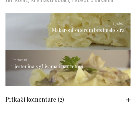
fini kolač
kremasti kolači
recept u slikama
Sljedeći
Makaroni sa sirom bez imalo sira
Prethodni
Tjestenina s gljivama i pancetom
Prikaži komentare
(2)