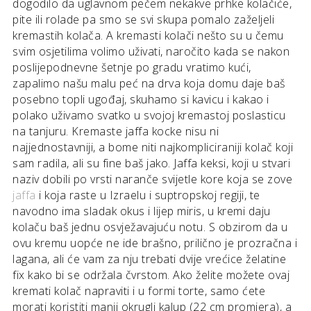
dogodilo da uglavnom pečem nekakve prhke kolačiće,
pite ili rolade pa smo se svi skupa pomalo zaželjeli
kremastih kolača. A kremasti kolači nešto su u čemu
svim osjetilima volimo uživati, naročito kada se nakon
poslijepodnevne šetnje po gradu vratimo kući,
zapalimo našu malu peć na drva koja domu daje baš
posebno topli ugođaj, skuhamo si kavicu i kakao i
polako uživamo svatko u svojoj kremastoj poslasticu
na tanjuru. Kremaste jaffa kocke nisu ni
najjednostavniji, a bome niti najkompliciraniji kolač koji
sam radila, ali su fine baš jako. Jaffa keksi, koji u stvari
naziv dobili po vrsti naranče svijetle kore koja se zove
jaffa
i koja raste u Izraelu i suptropskoj regiji, te
navodno ima sladak okus i lijep miris, u kremi daju
kolaču baš jednu osvježavajuću notu. S obzirom da u
ovu kremu uopće ne ide brašno, prilično je prozračna i
lagana, ali će vam za nju trebati dvije vrećice želatine
fix kako bi se održala čvrstom. Ako želite možete ovaj
kremati kolač napraviti i u formi torte, samo ćete
morati koristiti manji okrugli kalup (22 cm promjera), a