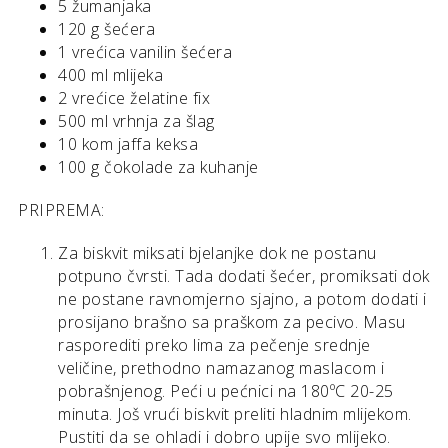
5 žumanjaka
120 g šećera
1 vrećica vanilin šećera
400 ml mlijeka
2 vrećice želatine fix
500 ml vrhnja za šlag
10 kom jaffa keksa
100 g čokolade za kuhanje
PRIPREMA:
Za biskvit miksati bjelanjke dok ne postanu
potpuno čvrsti. Tada dodati šećer, promiksati dok
ne postane ravnomjerno sjajno, a potom dodati i
prosijano brašno sa praškom za pecivo. Masu
rasporediti preko lima za pečenje srednje
veličine, prethodno namazanog maslacom i
pobrašnjenog. Peći u pećnici na 180ºC 20-25
minuta. Još vrući biskvit preliti hladnim mlijekom.
Pustiti da se ohladi i dobro upije svo mlijeko.