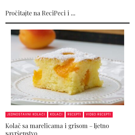
Pročitajte na ReciPeci i …
JEDNOSTAVNI KOLAČI
KOLAČI
RECEPTI
VIDEO RECEPTI
Kolač sa marelicama i grisom – ljetno
savršenstvo