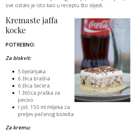
sve ostalo je isto kao u receptu što slijedi…
Kremaste jaffa
kocke
POTREBNO:
Za biskvit:
5 bjelanjaka
6 žlica brašna
6 žlica šećera
1 žličica praška za
pecivo
I još: 150 ml mlijeka za
preljev pečenog biskvita
Za kremu: