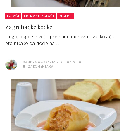
KOLAČI
KREMASTI KOLAČI
RECEPTI
Zagrebačke kocke
Dugo, dugo se već spremam napraviti ovaj kolač ali
eto nikako da dođe na ...
SANDRA GAŠPARIĆ
26. 07. 2010.
27 KOMENTARA