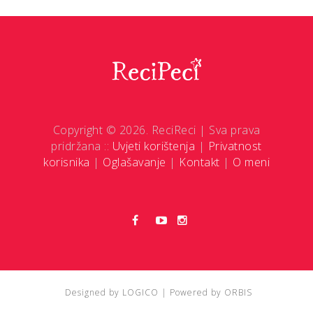
Copyright © 2026. ReciReci | Sva prava
pridržana ::
Uvjeti korištenja
|
Privatnost
korisnika
|
Oglašavanje
|
Kontakt
|
O meni
Designed by
LOGICO
| Powered by
ORBIS