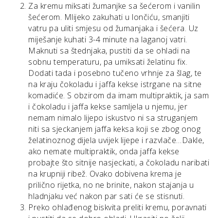
Za kremu miksati žumanjke sa šećerom i vanilin
šećerom. Mlijeko zakuhati u lončiću, smanjiti
vatru pa uliti smjesu od žumanjaka i šećera. Uz
miješanje kuhati 3-4 minute na laganoj vatri.
Maknuti sa štednjaka, pustiti da se ohladi na
sobnu temperaturu, pa umiksati želatinu fix.
Dodati tada i posebno tučeno vrhnje za šlag, te
na kraju čokoladu i jaffa kekse istrgane na sitne
komadiće. S obzirom da imam multipraktik, ja sam
i čokoladu i jaffa kekse samljela u njemu, jer
nemam nimalo lijepo iskustvo ni sa struganjem
niti sa sjeckanjem jaffa keksa koji se zbog onog
želatinoznog dijela uvijek lijepe i razvlače…Dakle,
ako nemate multipraktik, onda jaffa kekse
probajte što sitnije nasjeckati, a čokoladu naribati
na krupniji ribež. Ovako dobivena krema je
prilično rijetka, no ne brinite, nakon stajanja u
hladnjaku već nakon par sati će se stisnuti.
Preko ohlađenog biskvita preliti kremu, poravnati