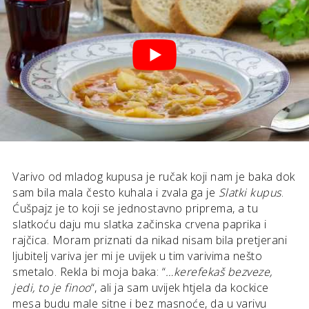
Varivo od mladog kupusa je ručak koji nam je baka dok
sam bila mala često kuhala i zvala ga je
Slatki kupus
.
Ćušpajz je to koji se jednostavno priprema, a tu
slatkoću daju mu slatka začinska crvena paprika i
rajčica. Moram priznati da nikad nisam bila pretjerani
ljubitelj variva jer mi je uvijek u tim varivima nešto
smetalo. Rekla bi moja baka: “
…kerefekaš bezveze,
jedi, to je finoo
“, ali ja sam uvijek htjela da kockice
mesa budu male sitne i bez masnoće, da u varivu