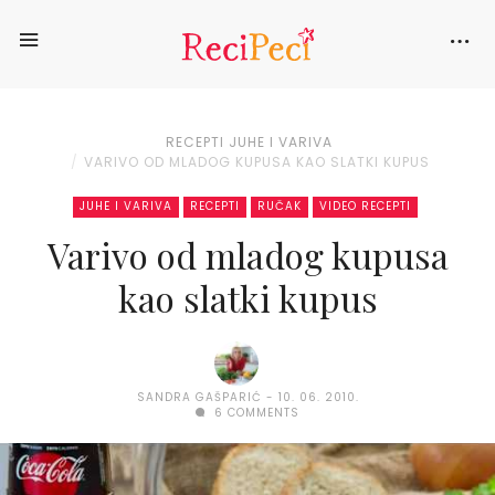
RECEPTI
JUHE I VARIVA
VARIVO OD MLADOG KUPUSA KAO SLATKI KUPUS
JUHE I VARIVA
RECEPTI
RUČAK
VIDEO RECEPTI
Varivo od mladog kupusa
kao slatki kupus
SANDRA GAŠPARIĆ
10. 06. 2010.
6 COMMENTS