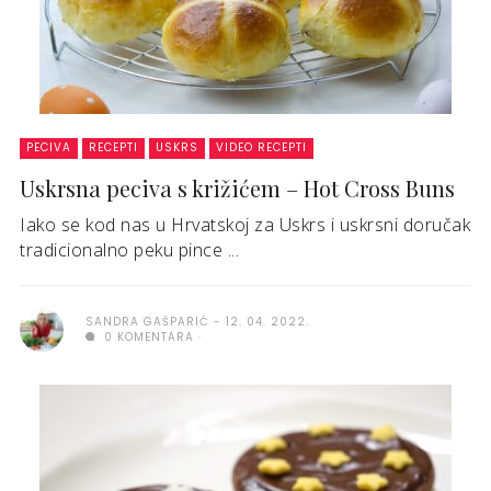
PECIVA
RECEPTI
USKRS
VIDEO RECEPTI
Uskrsna peciva s križićem – Hot Cross Buns
Iako se kod nas u Hrvatskoj za Uskrs i uskrsni doručak
tradicionalno peku pince ...
SANDRA GAŠPARIĆ
12. 04. 2022.
0 KOMENTARA