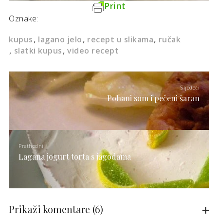
Print
Oznake:
kupus
lagano jelo
recept u slikama
ručak
slatki kupus
video recept
Sljedeći
Pohani som i pečeni šaran
Prethodni
Lagana jogurt torta s jagodama
Prikaži komentare
(6)