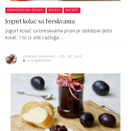
JEDNOSTAVNI KOLAČI
KOLAČI
RECEPTI
Jogurt kolač sa breskvama
Jogurt kolač sa breskvama pravi je obiteljski ljetni
kolač. I to iz više razloga. ...
SANDRA GAŠPARIĆ
05. 08. 2016.
0 KOMENTARA