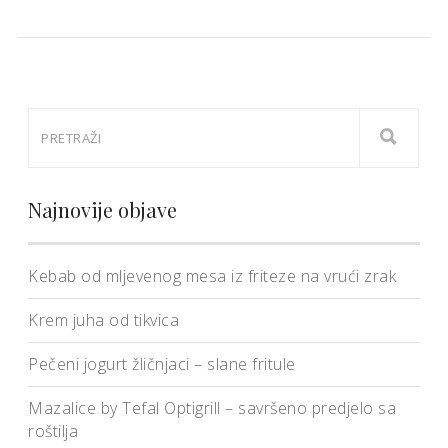
Najnovije objave
Kebab od mljevenog mesa iz friteze na vrući zrak
Krem juha od tikvica
Pečeni jogurt žličnjaci – slane fritule
Mazalice by Tefal Optigrill – savršeno predjelo sa
roštilja