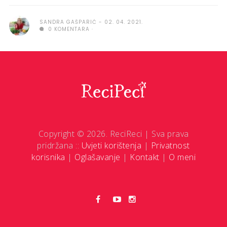
SANDRA GAŠPARIĆ
02. 04. 2021.
0 KOMENTARA
Copyright © 2026. ReciReci | Sva prava
pridržana ::
Uvjeti korištenja
|
Privatnost
korisnika
|
Oglašavanje
|
Kontakt
|
O meni