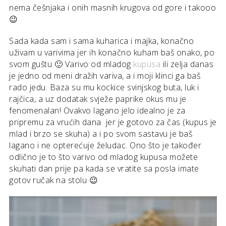
nema češnjaka i onih masnih krugova od gore i takooo
😉
Sada kada sam i sama kuharica i majka, konačno
uživam u varivima jer ih konačno kuham baš onako, po
svom guštu 🙂 Varivo od mladog
kupusa
ili zelja danas
je jedno od meni dražih variva, a i moji klinci ga baš
rado jedu. Baza su mu kockice svinjskog buta, luk i
rajčica, a uz dodatak svježe paprike okus mu je
fenomenalan! Ovakvo lagano jelo idealno je za
pripremu za vrućih dana jer je gotovo za čas (kupus je
mlad i brzo se skuha) a i po svom sastavu je baš
lagano i ne opterećuje želudac. Ono što je također
odlično je to što varivo od mladog kupusa možete
skuhati dan prije pa kada se vratite sa posla imate
gotov ručak na stolu 😉