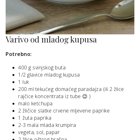
Varivo od mladog kupusa
Potrebno:
400 g svinjskog buta
1/2 glavice mladog kupusa
1 luk
200 ml tekućeg domaćeg paradajza (ili 2 žlice
rajčice koncentrata iz tube 😉 )
malo ketchupa
2 žličice slatke crvene mljevene paprike
1 žuta paprika
2-3 mala mlada krumpira
vegeta, sol, papar
2 žlice oštrog brašna