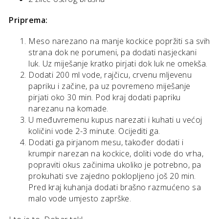
Priprema:
Meso narezano na manje kockice popržiti sa svih
strana dok ne porumeni, pa dodati nasjeckani
luk. Uz miješanje kratko pirjati dok luk ne omekša.
Dodati 200 ml vode, rajčicu, crvenu mljevenu
papriku i začine, pa uz povremeno miješanje
pirjati oko 30 min. Pod kraj dodati papriku
narezanu na komade.
U međuvremenu kupus narezati i kuhati u većoj
količini vode 2-3 minute. Ocijediti ga.
Dodati ga pirjanom mesu, također dodati i
krumpir narezan na kockice, doliti vode do vrha,
popraviti okus začinima ukoliko je potrebno, pa
prokuhati sve zajedno poklopljeno još 20 min.
Pred kraj kuhanja dodati brašno razmućeno sa
malo vode umjesto zaprške.