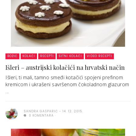
BOŽIĆ
KOLAČI
RECEPTI
SITNI KOLAČI
VIDEO RECEPTI
Išleri – austrijski kolačići na hrvatski način
Išleri, ti mali, tamno smeđi kotačići spojeni prefinom
kremicom i ukrašeni savršenom čokoladnom glazurom
...
SANDRA GAŠPARIĆ
14. 12. 2015.
0 KOMENTARA