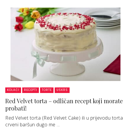
KOLAČI
RECEPTI
TORTE
USKRS
Red Velvet torta – odličan recept koji morate
probati!
Red Velvet torta (Red Velvet Cake) ili u prijevodu torta
crveni baršun dugo me ...