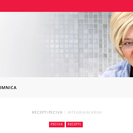
IMNICA
RECEPTI
PECIVA
INTEGRALNI KRUH
PECIVA
RECEPTI