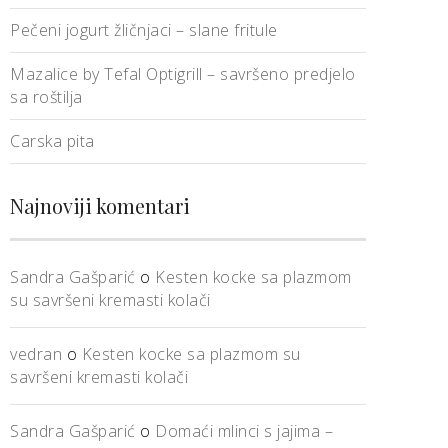
Pečeni jogurt žličnjaci – slane fritule
Mazalice by Tefal Optigrill – savršeno predjelo
sa roštilja
Carska pita
Najnoviji komentari
Sandra Gašparić
o
Kesten kocke sa plazmom
su savršeni kremasti kolači
vedran
o
Kesten kocke sa plazmom su
savršeni kremasti kolači
Sandra Gašparić
o
Domaći mlinci s jajima –