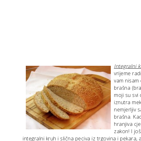
Integralni 
vrijeme ra
vam nisam d
brašna (bra
moji su svi
iznutra mek
nemjerljiv 
brašna. Ka
hranjiva cj
zakon! I još
integralni kruh i slična peciva iz trgovina i pekara,