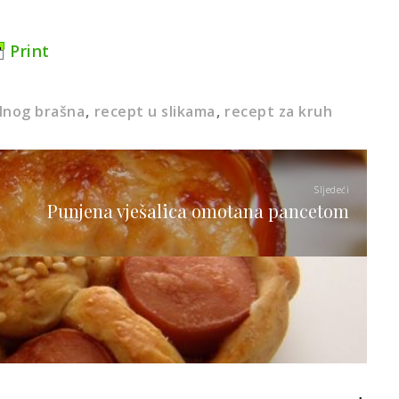
Print
lnog brašna
recept u slikama
recept za kruh
Sljedeći
Punjena vješalica omotana pancetom