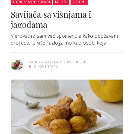
JEDNOSTAVNI KOLAČI
KOLAČI
RECEPTI
Savijača sa višnjama i
jagodama
Vjerovatno sam već spomenula kako obožavam
proljeće. Iz više razloga, no kao osobi koja ...
SANDRA GAŠPARIĆ
03. 06. 2011.
0 KOMENTARA