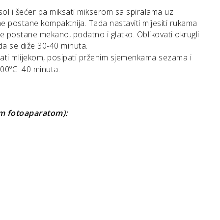
 sol i šećer pa miksati mikserom sa spiralama uz
e postane kompaktnija. Tada nastaviti mijesiti rukama
ne postane mekano, podatno i glatko. Oblikovati okrugli
da se diže 30-40 minuta.
ati mlijekom,
posipati prženim sjemenkama sezama i
200ºC 40 minuta.
im fotoaparatom)
: