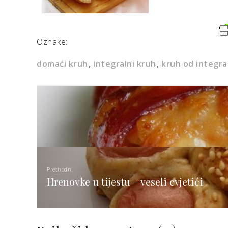
Oznake:
domaći kruh
integralni kruh
kruh od integra
Prethodni
Hrenovke u tijestu – veseli cvjetići