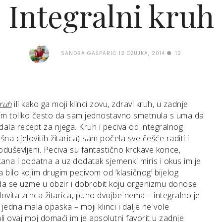
Integralni kruh
SANDRA GAŠPARIĆ
12 OŽUJKA, 2014
12
kruh
ili kako ga moji klinci zovu, zdravi kruh, u zadnje
dim toliko često da sam jednostavno smetnula s uma da
ala recept za njega. Kruh i peciva od integralnog
šna cjelovitih žitarica) sam počela sve češće raditi i
 oduševljeni. Peciva su fantastično krckave korice,
ana i podatna a uz dodatak sjemenki miris i okus im je
sa bilo kojim drugim pecivom od ‘klasičnog’ bijelog
da se uzme u obzir i dobrobit koju organizmu donose
elovita zrnca žitarica, puno dvojbe nema – integralno je
 jedna mala opaska – moji klinci i dalje ne vole
 ali ovaj moj domaći im je apsolutni favorit u zadnje