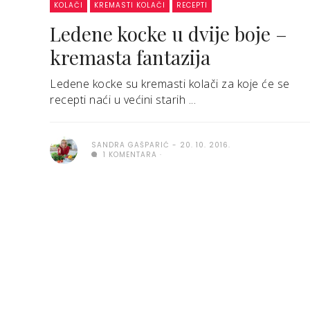
KOLAČI
KREMASTI KOLAČI
RECEPTI
Ledene kocke u dvije boje –
kremasta fantazija
Ledene kocke su kremasti kolači za koje će se
recepti naći u većini starih ...
SANDRA GAŠPARIĆ
20. 10. 2016.
1 KOMENTARA