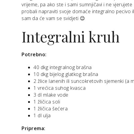
vrijeme, pa ako ste i sami sumnjičavi i ne vjerujet
probali napraviti svoje domaće integralno pecivo il
sam da će vam se svidjeti 😉
Integralni kruh
Potrebno:
40 dkg integralnog brašna
10 dkg bijelog glatkog brašna
2 žlice lanenih ili suncokretovih sjemenki (a m
1 vrećica suhog kvasca
3 dl mlake vode
1 žličica soli
1 žličica šećera
1 dl ulja
Priprema: