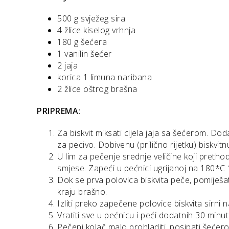
500 g svježeg sira
4 žlice kiselog vrhnja
180 g šećera
1 vanilin šećer
2 jaja
korica 1 limuna naribana
2 žlice oštrog brašna
PRIPREMA:
Za biskvit miksati cijela jaja sa šećerom. Dod
za pecivo. Dobivenu (prilično rijetku) biskvitnu
U lim za pečenje srednje veličine koji prethod
smjese. Zapeći u pećnici ugrijanoj na 180*C 
Dok se prva polovica biskvita peče, pomiješati 
kraju brašno.
Izliti preko zapečene polovice biskvita sirni 
Vratiti sve u pećnicu i peći dodatnih 30 minut
Pečeni kolač malo prohladiti, posipati šećero