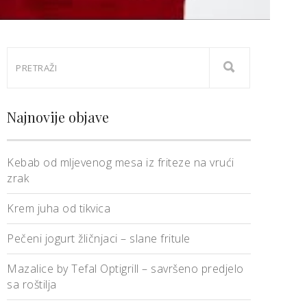
Najnovije objave
Kebab od mljevenog mesa iz friteze na vrući
zrak
Krem juha od tikvica
Pečeni jogurt žličnjaci – slane fritule
Mazalice by Tefal Optigrill – savršeno predjelo
sa roštilja