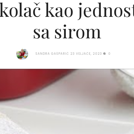
kolač kao jednos
sa sirom
SANDRA GAŠPARIĆ
23 VELJAČE, 2023
0