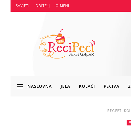
SAVJETI
OBITELJ
O MENI
NASLOVNA
JELA
KOLAČI
PECIVA
Z
RECEPTI
KOL
J