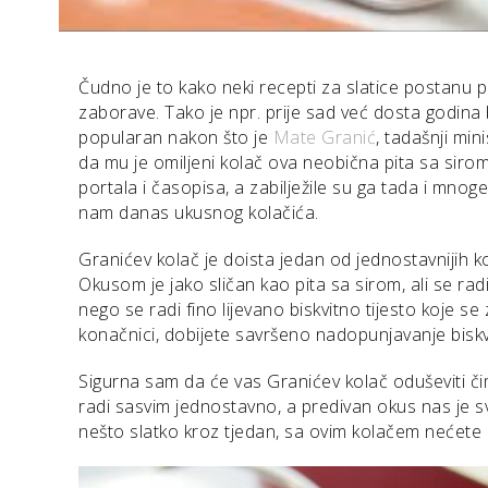
Čudno je to kako neki recepti za slatice postanu
zaborave. Tako je npr. prije sad već dosta godina
popularan nakon što je
Mate Granić
, tadašnji min
da mu je omiljeni kolač ova neobična pita sa sirom
portala i časopisa, a zabilježile su ga tada i mno
nam danas ukusnog kolačića.
Granićev kolač je doista jedan od jednostavnijih k
Okusom je jako sličan kao pita sa sirom, ali se rad
nego se radi fino lijevano biskvitno tijesto koje s
konačnici, dobijete savršeno nadopunjavanje biskv
Sigurna sam da će vas Granićev kolač oduševiti č
radi sasvim jednostavno, a predivan okus nas je sv
nešto slatko kroz tjedan, sa ovim kolačem nećete po