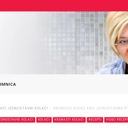
IMNICA
AČI
JEDNOSTAVNI KOLAČI
GRANIĆEV KOLAČ KAO JEDNOSTAVNA PI
EDNOSTAVNI KOLAČI
KOLAČI
KREMASTI KOLAČI
RECEPTI
VIDEO RECEPT