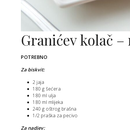
Granićev kolač – 
POTREBNO
:
Za biskvit:
2 jaja
180 g šećera
180 ml ulja
180 ml mlijeka
240 g oštrog brašna
1/2 praška za pecivo
Za nadjev: