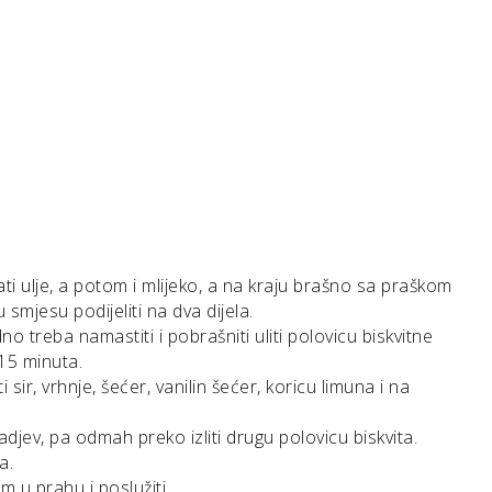
ati ulje, a potom i mlijeko, a na kraju brašno sa praškom
 smjesu podijeliti na dva dijela.
no treba namastiti i pobrašniti uliti polovicu biskvitne
15 minuta.
sir, vrhnje, šećer, vanilin šećer, koricu limuna i na
nadjev, pa odmah preko izliti drugu polovicu biskvita.
a.
m u prahu i poslužiti.