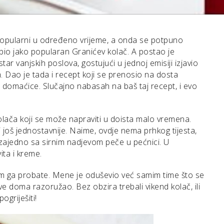
 popularni u određeno vrijeme, a onda se potpuno
 bio jako popularan Granićev kolač. A postao je
istar vanjskih poslova, gostujući u jednoj emisiji izjavio
. Dao je tada i recept koji se prenosio na dosta
ge domaćice. Slučajno nabasah na baš taj recept, i evo
olača koji se može napraviti u doista malo vremena.
i još jednostavnije. Naime, ovdje nema prhkog tijesta,
e zajedno sa sirnim nadjevom peče u pećnici. U
ita i kreme.
im ga probate. Mene je oduševio već samim time što se
e doma razoružao. Bez obzira trebali vikend kolač, ili
griješiti!