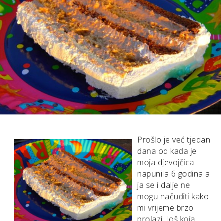
Prošlo je već tjedan
dana od kada je
moja djevojčica
napunila 6 godina a
ja se i dalje ne
mogu načuditi kako
mi vrijeme brzo
prolazi. Još koja