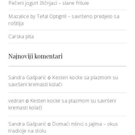
Pečeni jogurt žličnjaci – slane fritule
Mazalice by Tefal Optigrill – savršeno predjelo sa
roštilja
Carska pita
Najnoviji komentari
Sandra Gašparić
o
Kesten kocke sa plazmom su
savršeni kremasti kolači
vedran
o
Kesten kocke sa plazmom su savršeni
kremasti kolači
Sandra Gašparić
o
Domaći mlinci s jajima – okus
tradicije na stolu