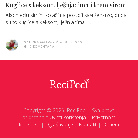
Kuglice s keksom, lješnjacima i krem sirom
Ako među sitnim kolačima postoji savršenstvo, onda
su to kuglice s keksom, lješnjacima i ...
SANDRA GAŠPARIĆ
18. 12. 2021.
0 KOMENTARA
Copyright © 2026. ReciReci | Sva prava
pridržana ::
Uvjeti korištenja
|
Privatnost
korisnika
|
Oglašavanje
|
Kontakt
|
O meni