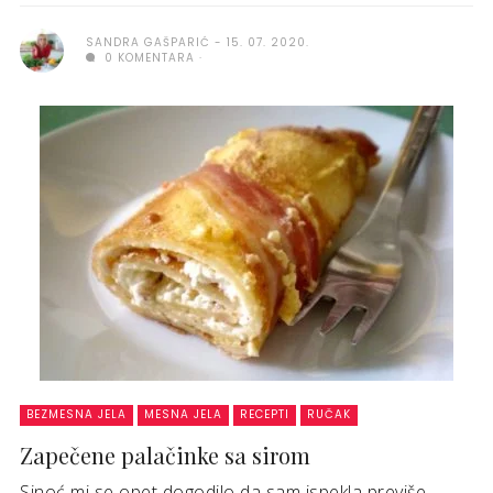
SANDRA GAŠPARIĆ
15. 07. 2020.
0 KOMENTARA
BEZMESNA JELA
MESNA JELA
RECEPTI
RUČAK
Zapečene palačinke sa sirom
Sinoć mi se opet dogodilo da sam ispekla previše