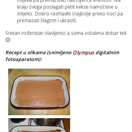
mlijeka pa premazivati naizmjence kremom. Na
kraju svega poslagati petit kekse namočene u
mlijeko. Dobro rashladiti (najbolje preko noći pa
premazati šlagom i ukrasiti.
Sretan rođendan slavljenici a svima ostalima dobar tek
🙂
Recept u slikama (snimljeno
Olympus
digitalnim
fotoaparatom):