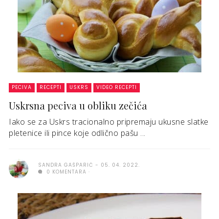
PECIVA
RECEPTI
USKRS
VIDEO RECEPTI
Uskrsna peciva u obliku zečića
Iako se za Uskrs tracionalno pripremaju ukusne slatke
pletenice ili pince koje odlično pašu ...
SANDRA GAŠPARIĆ
05. 04. 2022.
0 KOMENTARA