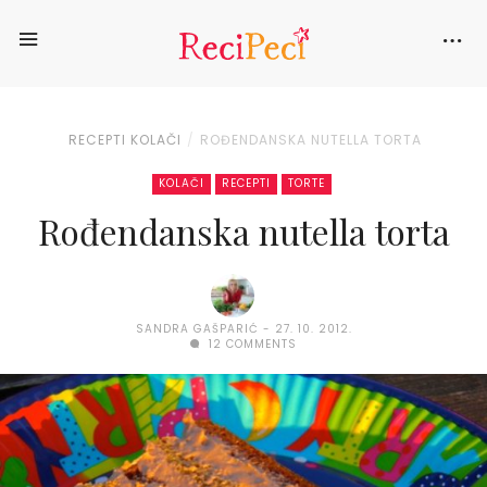
RECEPTI
KOLAČI
ROĐENDANSKA NUTELLA TORTA
KOLAČI
RECEPTI
TORTE
Rođendanska nutella torta
SANDRA GAŠPARIĆ
27. 10. 2012.
12 COMMENTS