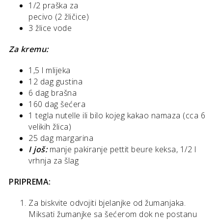
1/2 praška za
pecivo (2 žličice)
3 žlice vode
Za kremu:
1,5 l mlijeka
12 dag gustina
6 dag brašna
160 dag šećera
1 tegla nutelle ili bilo kojeg kakao namaza (cca 6
velikih žlica)
25 dag margarina
I još:
manje pakiranje pettit beure keksa, 1/2 l
vrhnja za šlag
PRIPREMA:
Za biskvite odvojiti bjelanjke od žumanjaka.
Miksati žumanjke sa šećerom dok ne postanu