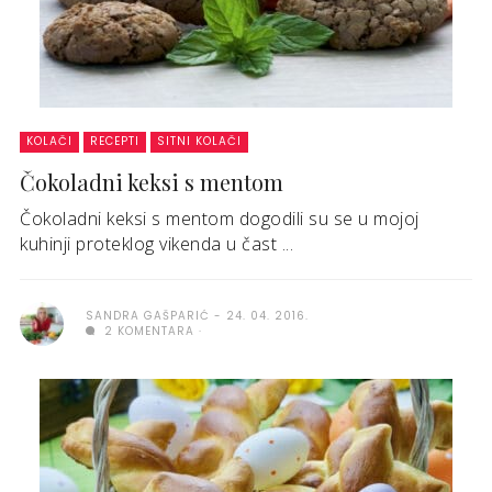
KOLAČI
RECEPTI
SITNI KOLAČI
Čokoladni keksi s mentom
Čokoladni keksi s mentom dogodili su se u mojoj
kuhinji proteklog vikenda u čast ...
SANDRA GAŠPARIĆ
24. 04. 2016.
2 KOMENTARA