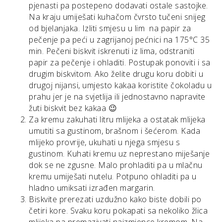
pjenasti pa postepeno dodavati ostale sastojke.
Na kraju umiješati kuhačom čvrsto tučeni snijeg
od bjelanjaka. Izliti smjesu u lim na papir za
pečenje pa peći u zagrijanoj pećnici na 175°C 35
min. Pečeni biskvit iskrenuti iz lima, odstraniti
papir za pečenje i ohladiti. Postupak ponoviti i sa
drugim biskvitom. Ako želite drugu koru dobiti u
drugoj nijansi, umjesto kakaa koristite čokoladu u
prahu jer je na svjetlija ili jednostavno napravite
žuti biskvit bez kakaa 😉
Za kremu zakuhati litru mlijeka a ostatak mlijeka
umutiti sa gustinom, brašnom i šećerom. Kada
mlijeko provrije, ukuhati u njega smjesu s
gustinom. Kuhati kremu uz neprestano miješanje
dok se ne zgusne. Malo prohladiti pa u mlačnu
kremu umiješati nutelu. Potpuno ohladiti pa u
hladno umiksati izrađen margarin.
Biskvite prerezati uzdužno kako biste dobili po
četiri kore. Svaku koru pokapati sa nekoliko žlica