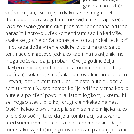
godina i postat će
već veliki ljudi, svi troje, i nikako se ne mogu oteti
dojmu da ih polako gubim. I ne sviđa mi se taj osjećaj.
Iako se svake godine oko proslave rođendana prilično
naradim i gotovo uvijek komentiram: sad i nikad više,
svake se godine priča ponavlja – torta, grickalice, klipići
i ino, kada dođe vrijeme odluke o torti nekako se toj
torti radujem gotovo jednako kao i mali slavljenik i ne
mogu dočekati da ju probam. Ove je godine želja
slavljenice bila čokoladna torta, no da ne bi bila baš
obična čokoladna, smućkala sam ovu finu nutela tortu.
Ustvari, lažnu nutela tortu jer umjesto nutele ubacila
sam u kremu Nussa namaz koji je prilično vjerna kopija
nutele a po cijeni povoljnija. Istom logikom, u kremu bi
se mogao staviti bilo koji drugi krem/kakao namaz.
Obični kakao biskvit natopila sam sa malo mlijeka kako
bi bio što sočniji tako da je u kombinaciji sa stvarno
predivnom kremom rezultat bio fenomenalan. Da je
tome tako svjedočio je gotovo prazan pladanj, jer klinci