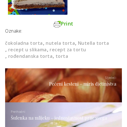
Print
Oznake:
čokoladna torta
nutela torta
Nutella torta
recept u slikama
recept za tortu
rođendanska torta
torta
Sljedeći
Pečeni kesteni – miris djetinjstva
Prethodni
Šulenka na mlijeku – jednostavnost prije svega