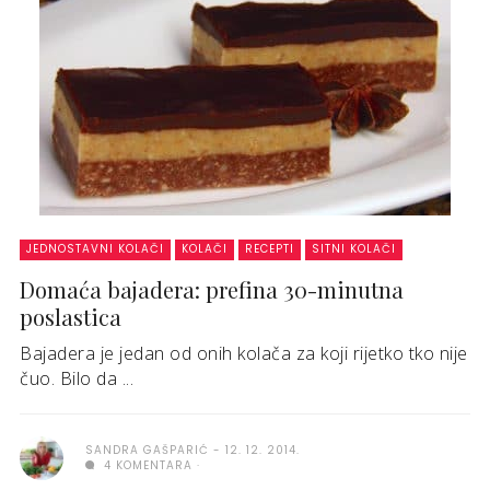
JEDNOSTAVNI KOLAČI
KOLAČI
RECEPTI
SITNI KOLAČI
Domaća bajadera: prefina 30-minutna
poslastica
Bajadera je jedan od onih kolača za koji rijetko tko nije
čuo. Bilo da ...
SANDRA GAŠPARIĆ
12. 12. 2014.
4 KOMENTARA