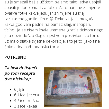
su je smazali baš s užitkom pa smo tako jedva uspjeli
spasiti jedan komad za fotku. Zato nam ne zamjerite
ovakve fotke kakve jesu jer snimljene su kraj
razularene gomile djece 😉 Dekoracija je moguća
kakva god vam padne na pamet: šlag, marcipan,
ticino…ja se nisam imala vremena igrati s ticinom nego
je u obzir došao šlag sa jestivom pokrivkom za tortu
uz malo slatke svjetne dekoracije. I to je to, jako fina
čokoladna rođendanska torta.
POTREBNO:
Za biskvit (ispeći
po tom receptu
dva biskvita):
6 jaja
6 žlica šećera
4 žlice brašna
3 žlice kakaa