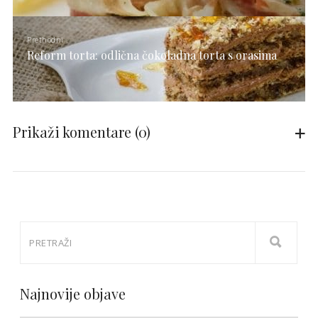
Prethodni
Reform torta: odlična čokoladna torta s orasima
Prikaži komentare
(0)
Najnovije objave