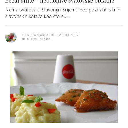
Bećar šnite – neodoljive svatovske oblatne
Nema svatova u Slavoniji i Srijemu bez poznatih sitnih
slavonskih kolača kao što su ...
SANDRA GAŠPARIĆ
27. 04. 2017.
0 KOMENTARA