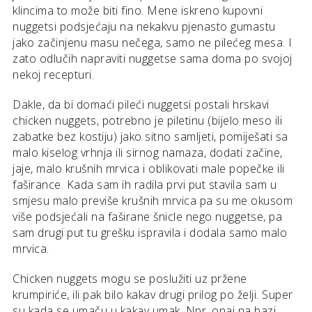
klincima to može biti fino. Mene iskreno kupovni
nuggetsi podsjećaju na nekakvu pjenasto gumastu
jako začinjenu masu nečega, samo ne pilećeg mesa. I
zato odlučih napraviti nuggetse sama doma po svojoj
nekoj recepturi.
Dakle, da bi domaći pileći nuggetsi postali hrskavi
chicken nuggets, potrebno je piletinu (bijelo meso ili
zabatke bez kostiju) jako sitno samljeti, pomiješati sa
malo kiselog vrhnja ili sirnog namaza, dodati začine,
jaje, malo krušnih mrvica i oblikovati male popečke ili
faširance. Kada sam ih radila prvi put stavila sam u
smjesu malo previše krušnih mrvica pa su me okusom
više podsjećali na faširane šnicle nego nuggetse, pa
sam drugi put tu grešku ispravila i dodala samo malo
mrvica.
Chicken nuggets mogu se poslužiti uz pržene
krumpiriće, ili pak bilo kakav drugi prilog po želji. Super
su kada se umaču u kakav umak. Npr. onaj na bazi