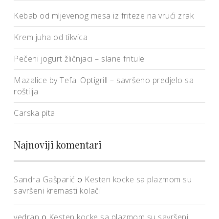
Kebab od mljevenog mesa iz friteze na vrući zrak
Krem juha od tikvica
Pečeni jogurt žličnjaci – slane fritule
Mazalice by Tefal Optigrill – savršeno predjelo sa
roštilja
Carska pita
Najnoviji komentari
Sandra Gašparić
o
Kesten kocke sa plazmom su
savršeni kremasti kolači
vedran
o
Kesten kocke sa plazmom su savršeni