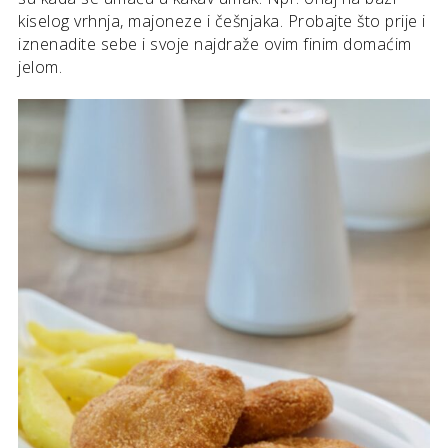
kiselog vrhnja, majoneze i češnjaka. Probajte što prije i
iznenadite sebe i svoje najdraže ovim finim domaćim
jelom.