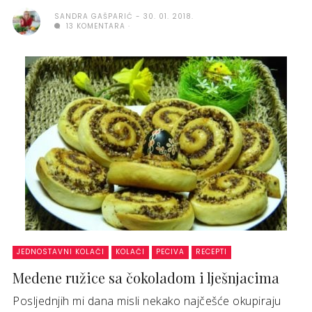
SANDRA GAŠPARIĆ
30. 01. 2018.
13 KOMENTARA
JEDNOSTAVNI KOLAČI
KOLAČI
PECIVA
RECEPTI
Medene ružice sa čokoladom i lješnjacima
Posljednjih mi dana misli nekako najčešće okupiraju