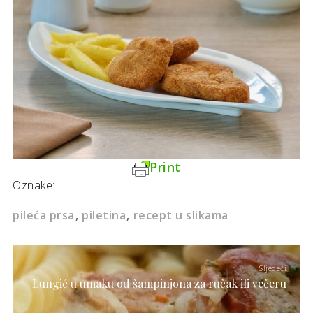
Print
Oznake:
pileća prsa
piletina
recept u slikama
Sljedeći
Lungić u umaku od šampinjona za ručak ili večeru