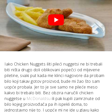
Iako Chicken Nuggets iliti pileći nuggetsi ne bi trebali
biti ništa drugo doli oblikovani popečci od mljevene
piletine, svaki put kada me klinci nagovore da probam
bilo koji takav gotov proizvod, bude mi žao što sam
uopće probala. Jer to je sve samo ne pileće meso
kakvo bi trebalo biti. Bez obzira naručili chicken
nuggetse u
McDonaldsu
ili pak kupili zamrznute od
bilo kojeg proizvođača pa ih ispekli doma, to
jednostavno nije to. I uopće mi ne ide u glavu kako