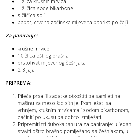
1 žlica krušnih mrvica
1 žličica sode bikarbone
s žličica soli
papar, crvena začinska mljevena paprika po želji
Za paniranje:
krušne mrvice
10 žlica oštrog brašna
prstohvat mljevenog češnjaka
2-3 jaja
PRIPREMA:
Pileća prsa ili zabatke otkoštiti pa samljeti na
mašinu za meso što sitnije. Pomiješati sa
vrhnjem, krušnim mrvicama i sodom bikarbonom,
začiniti po ukusu pa dobro izmiješati.
Pripremiti tri duboka tanjura za paniranje: u jedan
staviti oštro brašno pomiješano sa češnjakom, u