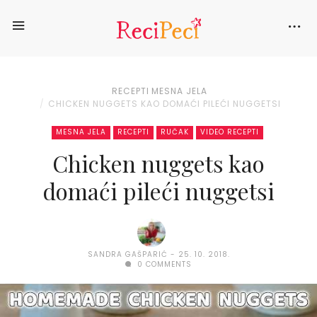
RECEPTI
MESNA JELA
CHICKEN NUGGETS KAO DOMAĆI PILEĆI NUGGETSI
MESNA JELA
RECEPTI
RUČAK
VIDEO RECEPTI
Chicken nuggets kao
domaći pileći nuggetsi
SANDRA GAŠPARIĆ
25. 10. 2018.
0 COMMENTS