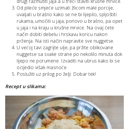
drugi razmutiti jaja a u treći staviti krušne mrvice.
Od pileće smjeće uzimati žlicom male porcije,
uvaljati u brašno kako se ne bi lijepilo, spljoštiti
rukama, umočiti u jaja, ponovo u brašno, pa opet
u jaja i na kraju u krušne mrvice. Na ovaj ćete
način dobiti debelu i hrskavu koricu nakon
prženja. Na isti način napravite sve nuggetse.
U većoj tavi zagrijte ulje, pa pržite oblikovane
nuggetse sa svake strane po nekolilo minuta dok
lijepo ne porumene. Izvaditi na ubrus kako bi se
ocijedio višak masnoće.
Poslužiti uz prilog po želji. Dobar tek!
Recept u slikama: