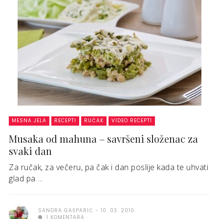
MESNA JELA
RECEPTI
RUČAK
VIDEO RECEPTI
Musaka od mahuna – savršeni složenac za
svaki dan
Za ručak, za večeru, pa čak i dan poslije kada te uhvati
glad pa ...
SANDRA GAŠPARIĆ
10. 03. 2010.
1 KOMENTARA