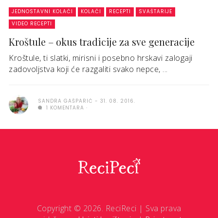
JEDNOSTAVNI KOLAČI
KOLAČI
RECEPTI
SVAŠTARIJE
VIDEO RECEPTI
Kroštule – okus tradicije za sve generacije
Kroštule, ti slatki, mirisni i posebno hrskavi zalogaji
zadovoljstva koji će razgaliti svako nepce, ...
SANDRA GAŠPARIĆ
31. 08. 2016.
1 KOMENTARA
Copyright © 2026. ReciReci | Sva prava