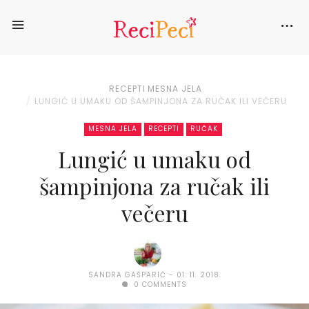
RECEPTI
MESNA JELA
LUNGIĆ U UMAKU OD ŠAMPINJONA ZA RUČAK ILI VEČERU
MESNA JELA
RECEPTI
RUČAK
Lungić u umaku od
šampinjona za ručak ili
večeru
SANDRA GAŠPARIĆ
01. 11. 2018.
0 COMMENTS