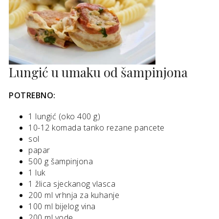
Lungić u umaku od šampinjona
POTREBNO:
1 lungić (oko 400 g)
10-12 komada tanko rezane pancete
sol
papar
500 g šampinjona
1 luk
1 žlica sjeckanog vlasca
200 ml vrhnja za kuhanje
100 ml bijelog vina
200 ml vode