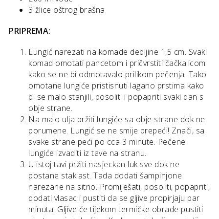
3 žlice oštrog brašna
PRIPREMA:
Lungić narezati na komade debljine 1,5 cm. Svaki
komad omotati pancetom i pričvrstiti čačkalicom
kako se ne bi odmotavalo prilikom pečenja. Tako
omotane lungiće pristisnuti lagano prstima kako
bi se malo stanjili, posoliti i popapriti svaki dan s
obje strane.
Na malo ulja pržiti lungiće sa obje strane dok ne
porumene. Lungić se ne smije prepeći! Znači, sa
svake strane peći po cca 3 minute. Pečene
lungiće izvaditi iz tave na stranu.
U istoj tavi pržiti nasjeckan luk sve dok ne
postane staklast. Tada dodati šampinjone
narezane na sitno. Promiješati, posoliti, popapriti,
dodati vlasac i pustiti da se gljive propirjaju par
minuta. Gljive će tijekom termičke obrade pustiti