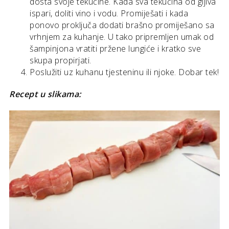
dosta svoje tekućine. Kada sva tekućina od gljiva
ispari, doliti vino i vodu. Promiješati i kada
ponovo proključa dodati brašno promiješano sa
vrhnjem za kuhanje. U tako pripremljen umak od
šampinjona vratiti pržene lungiće i kratko sve
skupa propirjati.
Poslužiti uz kuhanu tjesteninu ili njoke. Dobar tek!
Recept u slikama: