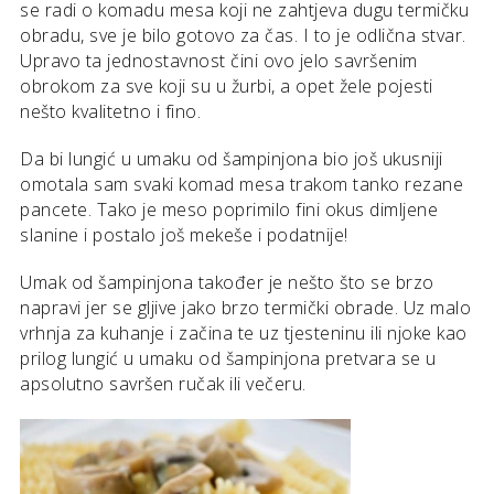
se radi o komadu mesa koji ne zahtjeva dugu termičku
obradu, sve je bilo gotovo za čas. I to je odlična stvar.
Upravo ta jednostavnost čini ovo jelo savršenim
obrokom za sve koji su u žurbi, a opet žele pojesti
nešto kvalitetno i fino.
Da bi lungić u umaku od šampinjona bio još ukusniji
omotala sam svaki komad mesa trakom tanko rezane
pancete. Tako je meso poprimilo fini okus dimljene
slanine i postalo još mekeše i podatnije!
Umak od šampinjona također je nešto što se brzo
napravi jer se gljive jako brzo termički obrade. Uz malo
vrhnja za kuhanje i začina te uz tjesteninu ili njoke kao
prilog lungić u umaku od šampinjona pretvara se u
apsolutno savršen ručak ili večeru.