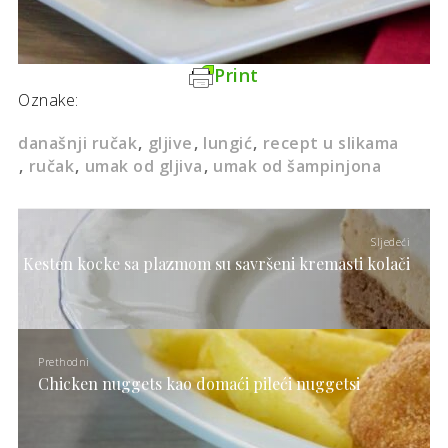
Print
Oznake:
današnji ručak
gljive
lungić
recept u slikama
ručak
umak od gljiva
umak od šampinjona
Sljedeći
Kesten kocke sa plazmom su savršeni kremasti kolači
Prethodni
Chicken nuggets kao domaći pileći nuggetsi