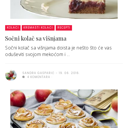
KOLAČI
KREMASTI KOLAČI
RECEPTI
Sočni kolač sa višnjama
Sočni kolač sa višnjama doista je nešto što će vas
oduševiti svojom mekoćom i ...
SANDRA GAŠPARIĆ
19. 06. 2016.
4 KOMENTARA