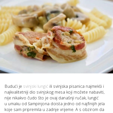
Budući je
svinjski lungi
ć
ili svinjska pisanica najmekši i
najkvalitetniji dio svinjskog mesa koji možete nabaviti,
nije nikakvo čudo što je ovaj današnji ručak, lungić
u
umaku od šampinjona doista jedno od najfinijih jela
koje sam pripremila u zadnje vrijeme. A s obzirom da