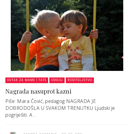
KUTAK ZA MAME I TATE
ODGOJ
RODITELJSTVO
Nagrada nasuprot kazni
Piše: Mara Čović, pedagog NAGRADA JE
DOBRODOŠLA U SVAKOM TRENUTKU Ljudski je
pogriješiti. A ...