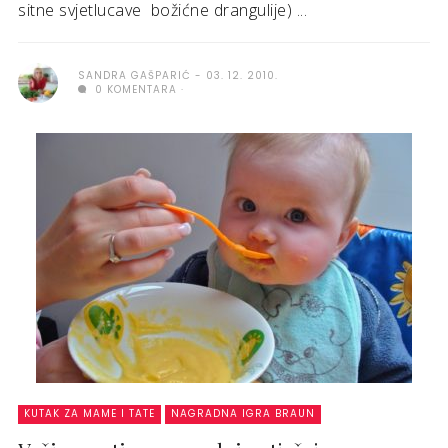
sitne svjetlucave božićne drangulije) ...
SANDRA GAŠPARIĆ
03. 12. 2010.
0 KOMENTARA
KUTAK ZA MAME I TATE
NAGRADNA IGRA BRAUN