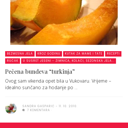
BEZMESNA JELA
KROZ GODINU
KUTAK ZA MAME I TATE
RECEPTI
RUČAK
U SUSRET JESENI - ZIMNICA, KOLAČI, SEZONSKA JELA...
Pečena bundeva “turkinja”
Ovog sam vikenda opet bila u Vukovaru. Vrijeme –
idealno sunčano za hodanje po ...
SANDRA GAŠPARIĆ
11. 10. 2010.
7 KOMENTARA