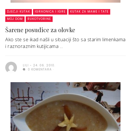
DJEČJI KUTAK
IGRAONICA I IGRE
KUTAK ZA MAME I TATE
MOJ DOM
RUKOTVORINE
Šarene posudice za olovke
Ako ste se ikad našli u situaciji što sa starim limenkama
i raznoraznim kutijicama ...
LILI
24. 06. 2010.
0 KOMENTARA