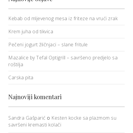
Kebab od mljevenog mesa iz friteze na vrući zrak
Krem juha od tikvica
Pečeni jogurt žličnjaci – slane fritule
Mazalice by Tefal Optigrill – savršeno predjelo sa
roštilja
Carska pita
Najnoviji komentari
Sandra Gašparić
o
Kesten kocke sa plazmom su
savršeni kremasti kolači