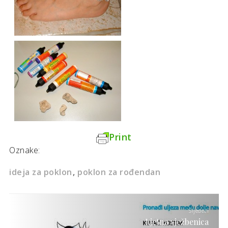
Print
Oznake:
ideja za poklon
poklon za rođendan
Sljedeći
Ljetna vježbenica