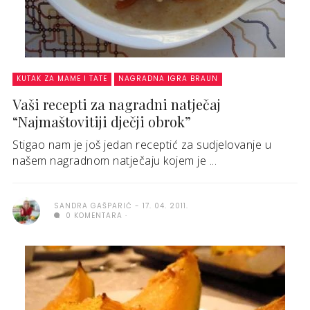
KUTAK ZA MAME I TATE
NAGRADNA IGRA BRAUN
Vaši recepti za nagradni natječaj
“Najmaštovitiji dječji obrok”
Stigao nam je još jedan receptić za sudjelovanje u
našem nagradnom natječaju kojem je ...
SANDRA GAŠPARIĆ
17. 04. 2011.
0 KOMENTARA