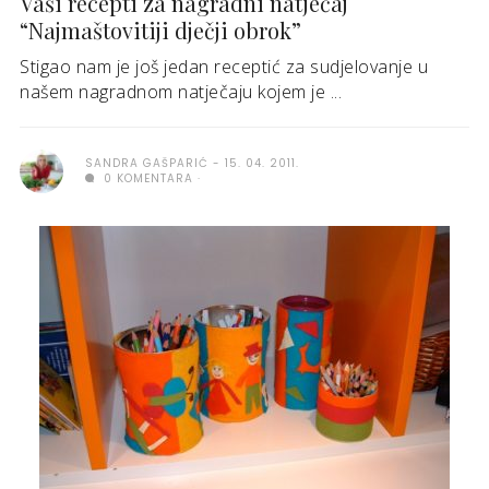
Vaši recepti za nagradni natječaj
“Najmaštovitiji dječji obrok”
Stigao nam je još jedan receptić za sudjelovanje u
našem nagradnom natječaju kojem je ...
SANDRA GAŠPARIĆ
15. 04. 2011.
0 KOMENTARA