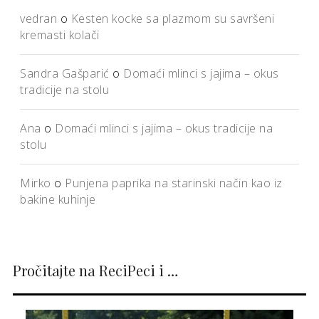
vedran
o
Kesten kocke sa plazmom su savršeni
kremasti kolači
Sandra Gašparić
o
Domaći mlinci s jajima – okus
tradicije na stolu
Ana
o
Domaći mlinci s jajima – okus tradicije na
stolu
Mirko
o
Punjena paprika na starinski način kao iz
bakine kuhinje
Pročitajte na ReciPeci i …