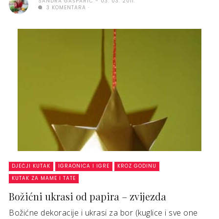
SANDRA GAŠPARIĆ
03. 03. 2011.
3 KOMENTARA
DJEČJI KUTAK
IGRAONICA I IGRE
KROZ GODINU
KUTAK ZA MAME I TATE
Božićni ukrasi od papira – zvijezda
Božićne dekoracije i ukrasi za bor (kuglice i sve one