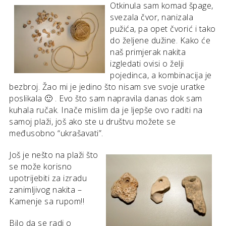
Otkinula sam komad špage,
svezala čvor, nanizala
pužića, pa opet čvorić i tako
do željene dužine. Kako će
naš primjerak nakita
izgledati ovisi o želji
pojedinca, a kombinacija je
bezbroj. Žao mi je jedino što nisam sve svoje uratke
poslikala 🙂 . Evo što sam napravila danas dok sam
kuhala ručak. Inače mislim da je ljepše ovo raditi na
samoj plaži, još ako ste u društvu možete se
međusobno “ukrašavati”.
Još je nešto na plaži što
se može korisno
upotrijebiti za izradu
zanimljivog nakita –
Kamenje sa rupom!!
Bilo da se radi o