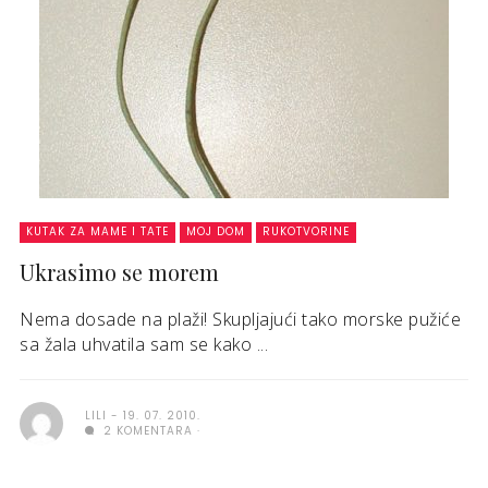
KUTAK ZA MAME I TATE
MOJ DOM
RUKOTVORINE
Ukrasimo se morem
Nema dosade na plaži! Skupljajući tako morske pužiće
sa žala uhvatila sam se kako ...
LILI
19. 07. 2010.
2 KOMENTARA