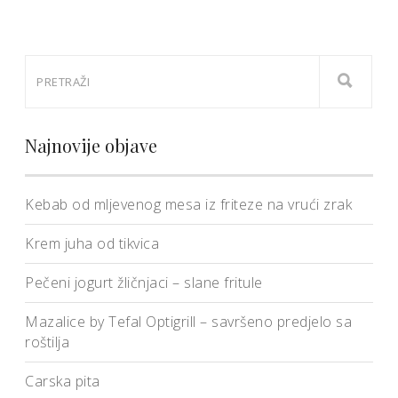
Najnovije objave
Kebab od mljevenog mesa iz friteze na vrući zrak
Krem juha od tikvica
Pečeni jogurt žličnjaci – slane fritule
Mazalice by Tefal Optigrill – savršeno predjelo sa
roštilja
Carska pita