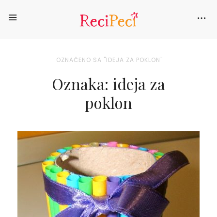
OZNAČENO SA "IDEJA ZA POKLON"
Oznaka: ideja za
poklon