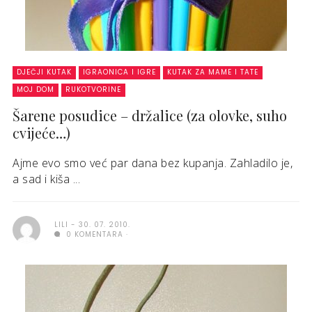
DJEČJI KUTAK
IGRAONICA I IGRE
KUTAK ZA MAME I TATE
MOJ DOM
RUKOTVORINE
Šarene posudice – držalice (za olovke, suho
cvijeće…)
Ajme evo smo već par dana bez kupanja. Zahladilo je,
a sad i kiša ...
LILI
30. 07. 2010.
0 KOMENTARA