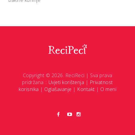
bakine kuhinje
Copyright © 2026. ReciReci | Sva prava
pridržana ::
Uvjeti korištenja
|
Privatnost
korisnika
|
Oglašavanje
|
Kontakt
|
O meni