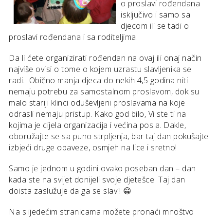
o proslavi rođendana
isključivo i samo sa
djecom ili se tadi o
proslavi rođendana i sa roditeljima.
Da li ćete organizirati rođendan na ovaj ili onaj način
najviše ovisi o tome o kojem uzrastu slavljenika se
radi. Obično manja djeca do nekih 4,5 godina niti
nemaju potrebu za samostalnom proslavom, dok su
malo stariji klinci oduševljeni proslavama na koje
odrasli nemaju pristup. Kako god bilo, Vi ste ti na
kojima je cijela organizacija i većina posla. Dakle,
oboružajte se sa puno strpljenja, bar taj dan pokušajte
izbjeći druge obaveze, osmjeh na lice i sretno!
Samo je jednom u godini ovako poseban dan – dan
kada ste na svijet donijeli svoje djetešce. Taj dan
doista zaslužuje da ga se slavi! 😀
Na slijedećim stranicama možete pronaći mnoštvo