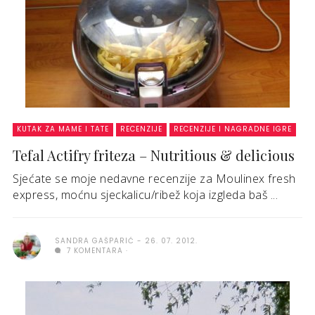
KUTAK ZA MAME I TATE
RECENZIJE
RECENZIJE I NAGRADNE IGRE
Tefal Actifry friteza – Nutritious & delicious
Sjećate se moje nedavne recenzije za Moulinex fresh
express, moćnu sjeckalicu/ribež koja izgleda baš ...
SANDRA GAŠPARIĆ
26. 07. 2012.
7 KOMENTARA