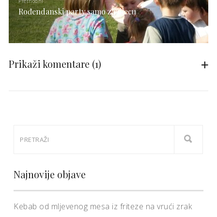
Prethodni
Rođendanski party samo za djecu
Prikaži komentare
(1)
Najnovije objave
Kebab od mljevenog mesa iz friteze na vrući zrak