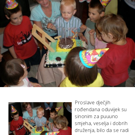
Proslave dječjih
rođendana oduvijek su
sinonim za puuuno
smjeha, veselja i dobrih
druženja, bilo da se radi