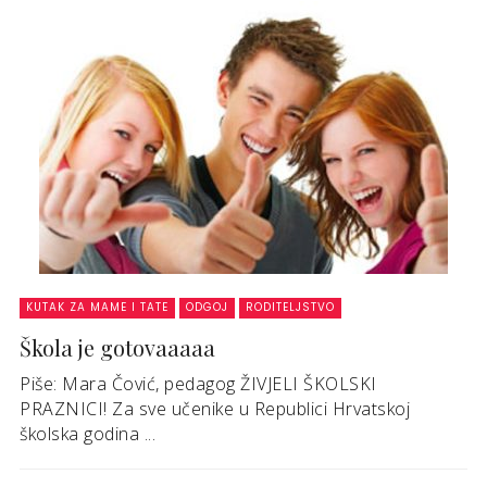
KUTAK ZA MAME I TATE
ODGOJ
RODITELJSTVO
Škola je gotovaaaaa
Piše: Mara Čović, pedagog ŽIVJELI ŠKOLSKI
PRAZNICI! Za sve učenike u Republici Hrvatskoj
školska godina ...