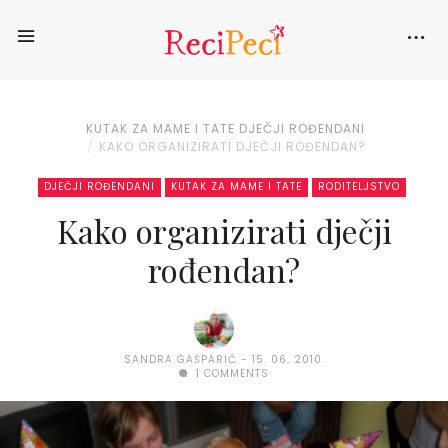
KUTAK ZA MAME I TATE
DJEČJI ROĐENDANI
KAKO ORGANIZIRATI DJEČJI ROĐENDAN?
DJEČJI ROĐENDANI
KUTAK ZA MAME I TATE
RODITELJSTVO
Kako organizirati dječji
rođendan?
SANDRA GAŠPARIĆ
15. 06. 2010.
1 COMMENTS