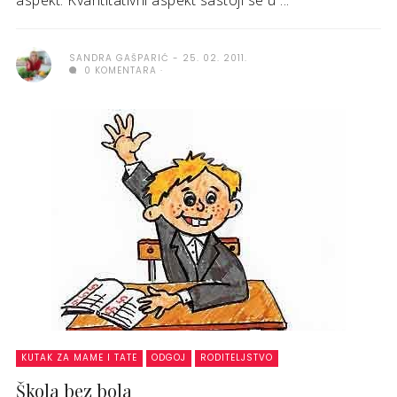
aspekt. Kvantitativni aspekt sastoji se u ...
SANDRA GAŠPARIĆ
25. 02. 2011.
0 KOMENTARA
KUTAK ZA MAME I TATE
ODGOJ
RODITELJSTVO
Škola bez bola