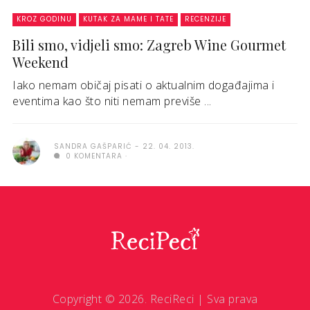
KROZ GODINU
KUTAK ZA MAME I TATE
RECENZIJE
Bili smo, vidjeli smo: Zagreb Wine Gourmet
Weekend
Iako nemam običaj pisati o aktualnim događajima i
eventima kao što niti nemam previše ...
SANDRA GAŠPARIĆ
22. 04. 2013.
0 KOMENTARA
Copyright © 2026. ReciReci | Sva prava