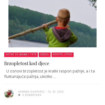
KUTAK ZA MAME I TATE
ODGOJ
RODITELJSTVO
Brzopletost kod djece
U osnovi brzopletost je kratki raspon pažnje, a i ta
fluktuirajuća pažnja, ukoliko ...
SANDRA GAŠPARIĆ
12. 01. 2012.
0 KOMENTARA