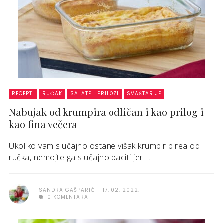
RECEPTI
RUČAK
SALATE I PRILOZI
SVAŠTARIJE
Nabujak od krumpira odličan i kao prilog i
kao fina večera
Ukoliko vam slučajno ostane višak krumpir pirea od
ručka, nemojte ga slučajno baciti jer ...
SANDRA GAŠPARIĆ
17. 02. 2022.
0 KOMENTARA