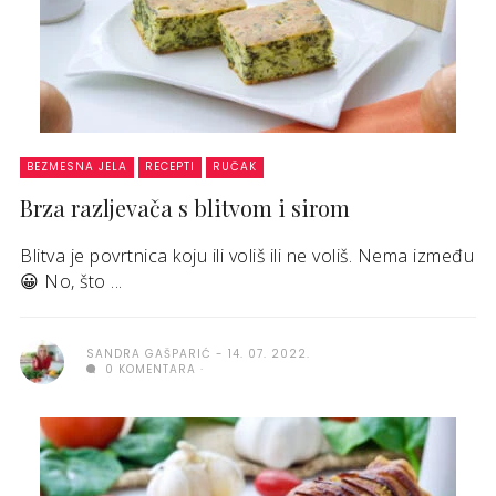
BEZMESNA JELA
RECEPTI
RUČAK
Brza razljevača s blitvom i sirom
Blitva je povrtnica koju ili voliš ili ne voliš. Nema između
😀 No, što ...
SANDRA GAŠPARIĆ
14. 07. 2022.
0 KOMENTARA