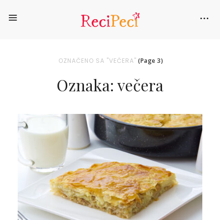
OZNAČENO SA "VEČERA"
(Page 3)
Oznaka: večera