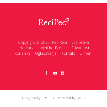
Copyright © 2026. ReciReci | Sva prava
pridržana ::
Uvjeti korištenja
|
Privatnost
korisnika
|
Oglašavanje
|
Kontakt
|
O meni
Designed by
LOGICO
| Powered by
ORBIS