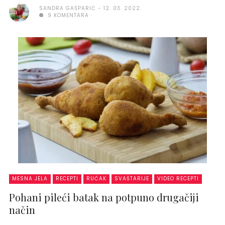
SANDRA GAŠPARIĆ
12. 03. 2022.
9 KOMENTARA
MESNA JELA
RECEPTI
RUČAK
SVAŠTARIJE
VIDEO RECEPTI
Pohani pileći batak na potpuno drugačiji
način