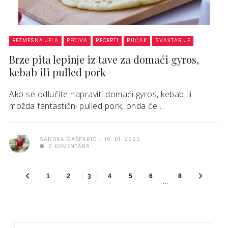
BEZMESNA JELA
PECIVA
RECEPTI
RUČAK
SVAŠTARIJE
Brze pita lepinje iz tave za domaći gyros,
kebab ili pulled pork
Ako se odlučite napraviti domaći gyros, kebab ili
možda fantastični pulled pork, onda će ...
SANDRA GAŠPARIĆ
16. 01. 2022.
0 KOMENTARA
1
2
4
5
6
8
3
…