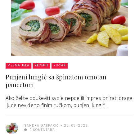
MESNA JELA
RECEPTI
RUČAK
Punjeni lungić sa špinatom omotan
pancetom
Ako želite oduševiti svoje nepce ili impresionirati drage
ljude neviđeno finim ručkom, punjeni lungić ...
SANDRA GAŠPARIĆ
22. 03. 2022.
0 KOMENTARA