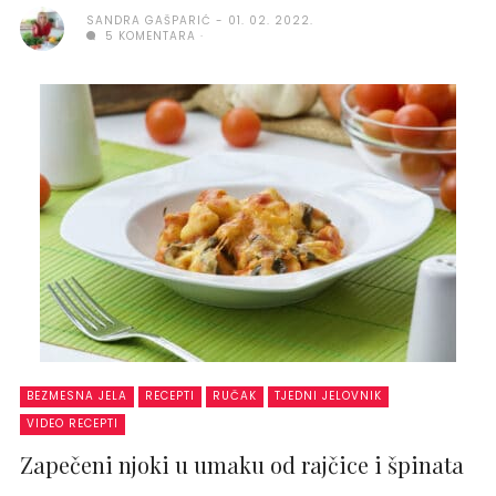
SANDRA GAŠPARIĆ
01. 02. 2022.
5 KOMENTARA
BEZMESNA JELA
RECEPTI
RUČAK
TJEDNI JELOVNIK
VIDEO RECEPTI
Zapečeni njoki u umaku od rajčice i špinata