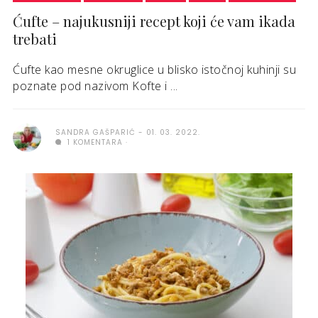
Ćufte – najukusniji recept koji će vam ikada
trebati
Ćufte kao mesne okruglice u blisko istočnoj kuhinji su
poznate pod nazivom Kofte i ...
SANDRA GAŠPARIĆ
01. 03. 2022.
1 KOMENTARA