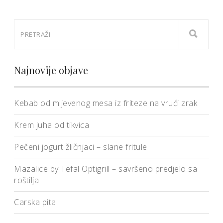
Najnovije objave
Kebab od mljevenog mesa iz friteze na vrući zrak
Krem juha od tikvica
Pečeni jogurt žličnjaci – slane fritule
Mazalice by Tefal Optigrill – savršeno predjelo sa
roštilja
Carska pita