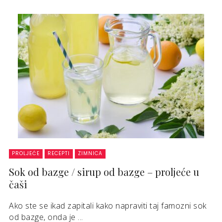
PROLJEĆE
RECEPTI
ZIMNICA
Sok od bazge / sirup od bazge – proljeće u
čaši
Ako ste se ikad zapitali kako napraviti taj famozni sok
od bazge, onda je ...