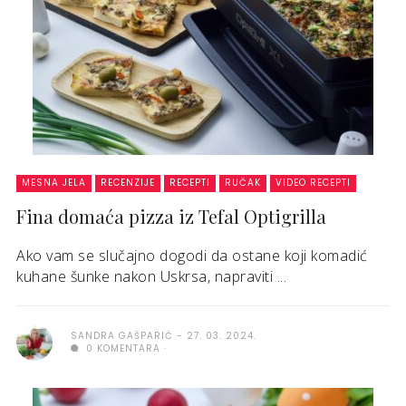
MESNA JELA
RECENZIJE
RECEPTI
RUČAK
VIDEO RECEPTI
Fina domaća pizza iz Tefal Optigrilla
Ako vam se slučajno dogodi da ostane koji komadić
kuhane šunke nakon Uskrsa, napraviti ...
SANDRA GAŠPARIĆ
27. 03. 2024.
0 KOMENTARA