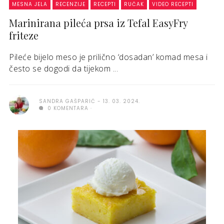
MESNA JELA
RECENZIJE
RECEPTI
RUČAK
VIDEO RECEPTI
Marinirana pileća prsa iz Tefal EasyFry
friteze
Pileće bijelo meso je prilično ‘dosadan’ komad mesa i
često se dogodi da tijekom ...
SANDRA GAŠPARIĆ
13. 03. 2024.
0 KOMENTARA