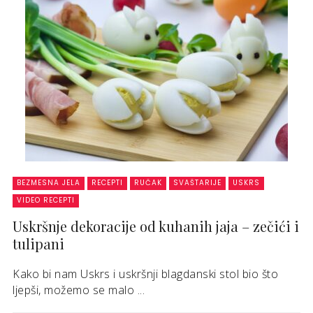
BEZMESNA JELA
RECEPTI
RUČAK
SVAŠTARIJE
USKRS
VIDEO RECEPTI
Uskršnje dekoracije od kuhanih jaja – zečići i
tulipani
Kako bi nam Uskrs i uskršnji blagdanski stol bio što
ljepši, možemo se malo ...