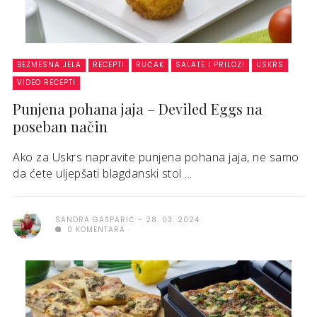
BEZMESNA JELA
RECEPTI
RUČAK
SALATE I PRILOZI
USKRS
VIDEO RECEPTI
Punjena pohana jaja – Deviled Eggs na
poseban način
Ako za Uskrs napravite punjena pohana jaja, ne samo
da ćete uljepšati blagdanski stol ...
SANDRA GAŠPARIĆ
28. 03. 2024.
0 KOMENTARA