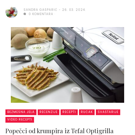
SANDRA GAŠPARIĆ
26. 03. 2024.
0 KOMENTARA
BEZMESNA JELA
RECENZIJE
RECEPTI
RUČAK
SVAŠTARIJE
VIDEO RECEPTI
Popečci od krumpira iz Tefal Optigrilla