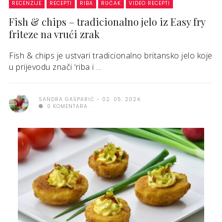
RECENZIJE
RECEPTI
RIBA
RUČAK
VIDEO RECEPTI
Fish & chips – tradicionalno jelo iz Easy fry
friteze na vrući zrak
Fish & chips je ustvari tradicionalno britansko jelo koje
u prijevodu znači ‘riba i ...
SANDRA GAŠPARIĆ
02. 05. 2024.
0 KOMENTARA