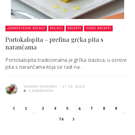
JEDNOSTAVNI KOLAČI
KOLAČI
RECEPTI
VIDEO RECEPTI
Portokalopita – prefina grčka pita s
narančama
Portokalopita tradicionalna je grčka slastica, u osnovi
pita s narančama koja se radi na ...
SANDRA GAŠPARIĆ
07. 03. 2024.
0 KOMENTARA
1
3
4
5
7
8
9
6
…
…
74