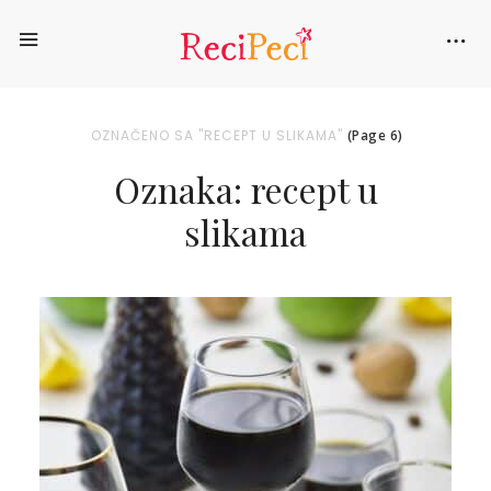
OZNAČENO SA "RECEPT U SLIKAMA"
(Page 6)
Oznaka: recept u
slikama