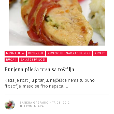
MESNA JELA
RECENZIJE
RECENZIJE I NAGRADNE IGRE
RECEPTI
RUČAK
SALATE I PRILOZI
Punjena pileća prsa sa roštilja
Kada je roštilj u pitanju, najčešće nema tu puno
filozofije: meso se fino napaca, ...
SANDRA GAŠPARIĆ
17. 08. 2012.
1 KOMENTARA