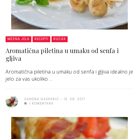
MESNA JELA
RECEPTI
RUČAK
Aromatična piletina u umaku od senfa i
gljiva
Aromatična piletina u umaku od senfa i gljiva idealno je
jelo za vas ukoliko ...
SANDRA GAŠPARIĆ
15. 08. 2017.
1 KOMENTARA