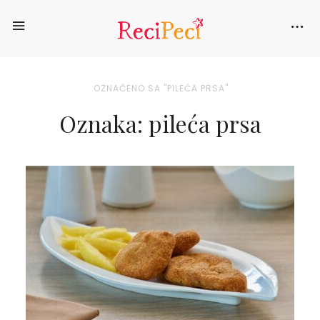
OZNAČENO SA "PILEĆA PRSA"
Oznaka: pileća prsa