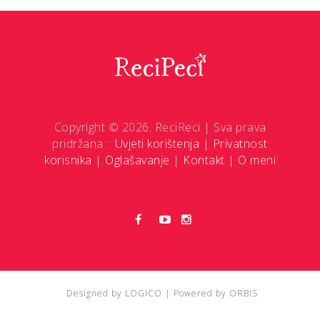
Copyright © 2026. ReciReci | Sva prava
pridržana ::
Uvjeti korištenja
|
Privatnost
korisnika
|
Oglašavanje
|
Kontakt
|
O meni
Designed by
LOGICO
| Powered by
ORBIS