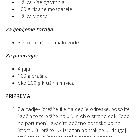
1 žlica kiselog vrhnja
100 g ribane mozzarele
1 žlica vlasca
Za ljepljenje tortilja:
3 žlice brašna + malo vode
Za paniranje:
4 jaja
100 g brašna
oko 200 g krušnih mrvica
PRIPREMA:
Za nadjev izrežite file na deblje odreske, posolite
i začinite te pržite na ulju s obje strane dok lijepo
ne porumeni. Izvadite pečene odreske pa na
istom ulju pržite luk izrezan na trakice. U drugoj