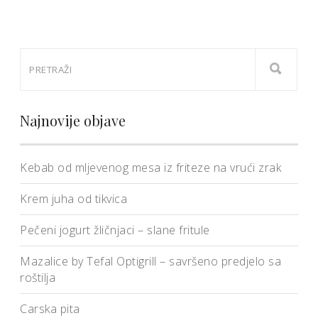
Najnovije objave
Kebab od mljevenog mesa iz friteze na vrući zrak
Krem juha od tikvica
Pečeni jogurt žličnjaci – slane fritule
Mazalice by Tefal Optigrill – savršeno predjelo sa
roštilja
Carska pita