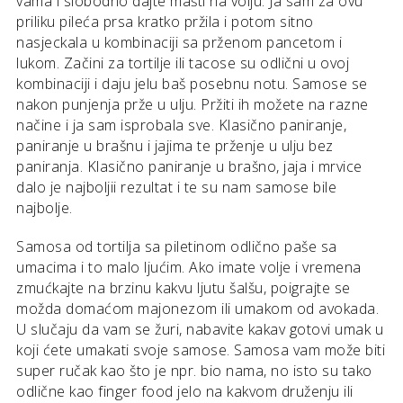
vama i slobodno dajte mašti na volju. Ja sam za ovu
priliku pileća prsa kratko pržila i potom sitno
nasjeckala u kombinaciji sa prženom pancetom i
lukom. Začini za tortilje ili tacose su odlični u ovoj
kombinaciji i daju jelu baš posebnu notu. Samose se
nakon punjenja prže u ulju. Pržiti ih možete na razne
načine i ja sam isprobala sve. Klasično paniranje,
paniranje u brašnu i jajima te prženje u ulju bez
paniranja. Klasično paniranje u brašno, jaja i mrvice
dalo je najboljii rezultat i te su nam samose bile
najbolje.
Samosa od tortilja sa piletinom odlično paše sa
umacima i to malo ljućim. Ako imate volje i vremena
zmućkajte na brzinu kakvu ljutu šalšu, poigrajte se
možda domaćom majonezom ili umakom od avokada.
U slučaju da vam se žuri, nabavite kakav gotovi umak u
koji ćete umakati svoje samose. Samosa vam može biti
super ručak kao što je npr. bio nama, no isto su tako
odlične kao finger food jelo na kakvom druženju ili