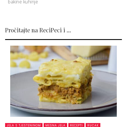
bakine kuhinje
Pročitajte na ReciPeci i …
JELA S TJESTENINOM
MESNA JELA
RECEPTI
RUČAK