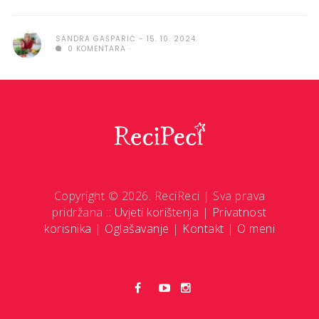
SANDRA GAŠPARIĆ
15. 10. 2024.
0 KOMENTARA
Copyright © 2026. ReciReci | Sva prava
pridržana ::
Uvjeti korištenja
|
Privatnost
korisnika
|
Oglašavanje
|
Kontakt
|
O meni