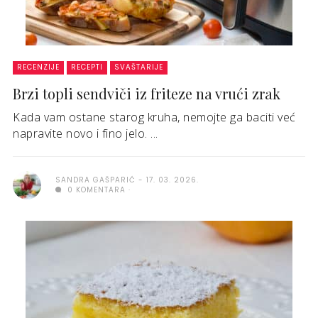
RECENZIJE
RECEPTI
SVAŠTARIJE
Brzi topli sendviči iz friteze na vrući zrak
Kada vam ostane starog kruha, nemojte ga baciti već
napravite novo i fino jelo. ...
SANDRA GAŠPARIĆ
17. 03. 2026.
0 KOMENTARA