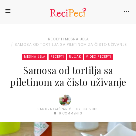
RECEPTI
MESNA JELA
SAMOSA OD TORTILJA SA PILETINOM ZA ČISTO UŽIVANJE
MESNA JELA
RECEPTI
RUČAK
VIDEO RECEPTI
Samosa od tortilja sa
piletinom za čisto uživanje
SANDRA GAŠPARIĆ
07. 03. 2018.
0 COMMENTS