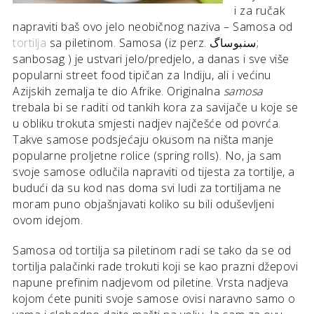
i za ručak
napraviti baš ovo jelo neobičnog naziva – Samosa od
tortilja
sa piletinom. Samosa (iz perz. سنبوساگ;
sanbosag ) je ustvari jelo/predjelo, a danas i sve više
popularni street food tipičan za Indiju, ali i većinu
Azijskih zemalja te dio Afrike. Originalna
samosa
trebala bi se raditi od tankih kora za savijače u koje se
u obliku trokuta smjesti nadjev najčešće od povrća.
Takve samose podsjećaju okusom na ništa manje
popularne proljetne rolice (spring rolls). No, ja sam
svoje samose odlučila napraviti od tijesta za tortilje, a
budući da su kod nas doma svi ludi za tortiljama ne
moram puno objašnjavati koliko su bili oduševljeni
ovom idejom.
Samosa od tortilja sa piletinom radi se tako da se od
tortilja palačinki rade trokuti koji se kao prazni džepovi
napune prefinim nadjevom od piletine. Vrsta nadjeva
kojom ćete puniti svoje samose ovisi naravno samo o