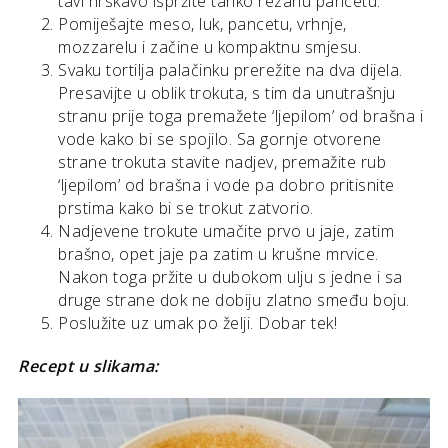
tavi hrskavo ispržite tanko rezanu pancetu.
Pomiješajte meso, luk, pancetu, vrhnje,
mozzarelu i začine u kompaktnu smjesu.
Svaku tortilja palačinku prerežite na dva dijela.
Presavijte u oblik trokuta, s tim da unutrašnju
stranu prije toga premažete ‘ljepilom’ od brašna i
vode kako bi se spojilo. Sa gornje otvorene
strane trokuta stavite nadjev, premažite rub
‘ljepilom’ od brašna i vode pa dobro pritisnite
prstima kako bi se trokut zatvorio.
Nadjevene trokute umačite prvo u jaje, zatim
brašno, opet jaje pa zatim u krušne mrvice.
Nakon toga pržite u dubokom ulju s jedne i sa
druge strane dok ne dobiju zlatno smeđu boju.
Poslužite uz umak po želji. Dobar tek!
Recept u slikama: