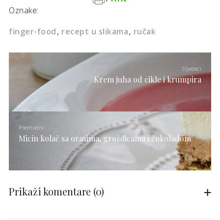
Oznake:
finger-food
recept u slikama
ručak
Sljedeći
Krem juha od cikle i krumpira
Prethodni
Micin kolač sa orasima, grožđicama i čokoladom
Prikaži komentare
(0)