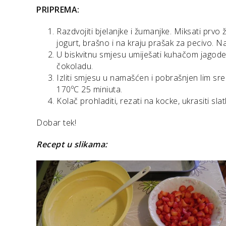
PRIPREMA:
Razdvojiti bjelanjke i žumanjke. Miksati prvo
jogurt, brašno i na kraju prašak za pecivo. N
U biskvitnu smjesu umiješati kuhačom jagode 
čokoladu.
Izliti smjesu u namašćen i pobrašnjen lim sre
170ºC 25 miniuta.
Kolač prohladiti, rezati na kocke, ukrasiti sla
Dobar tek!
Recept u slikama: