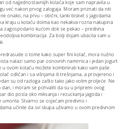
 od najjednostavnijih kolača koje sam napravila u
ogu već nakon prvog zalogaja. Moram priznati da niti
ne onako, na prvu – obični, tanki biskvit s jagodama
 na kraju u kolaču doima kao nekakva rozna nakupina.
lača zagospodario kućom dok se pekao – predivna
u neodoljiva kombinacija. Za bolji dojam ubacila sam u
k.
redrasude o tome kako super fini kolač, mora nužno
doista nalazi samo par osnovnih namirnica i jedan jogurt.
oće u ovom kolaču možete kombinirati kako vam paše.
lač odličan i sa višnjama ili trešnjama, a provjereno i
edan su od razloga zašto tako jako volim proljeće. Ne
 dan, i moram se pohvaliti da su u pripremi ovog
dobar dio posla oko miksanja i rezuckanja jagoda i
e umorila. Stvarno se osjećam predivno i
odama učinile da svi skupa uživamo u ovom predivnom