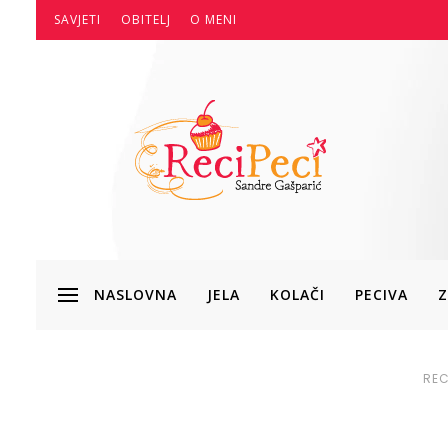
SAVJETI
OBITELJ
O MENI
NASLOVNA
JELA
KOLAČI
PECIVA
Z
REC