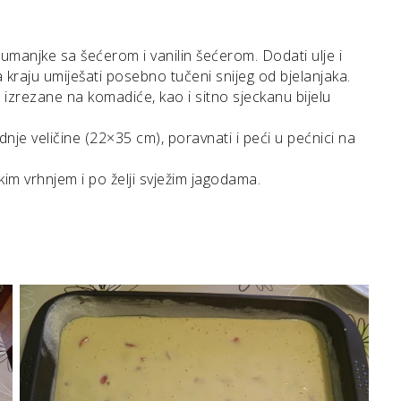
 žumanjke sa šećerom i vanilin šećerom. Dodati ulje i
a kraju umiješati posebno tučeni snijeg od bjelanjaka.
izrezane na komadiće, kao i sitno sjeckanu bijelu
dnje veličine (22×35 cm), poravnati i peći u pećnici na
tkim vrhnjem i po želji svježim jagodama.