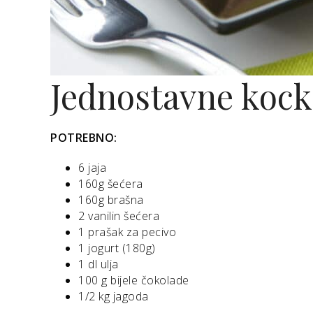
Jednostavne kock
POTREBNO:
6 jaja
160g šećera
160g brašna
2 vanilin šećera
1 prašak za pecivo
1 jogurt (180g)
1 dl ulja
100 g bijele čokolade
1/2 kg jagoda