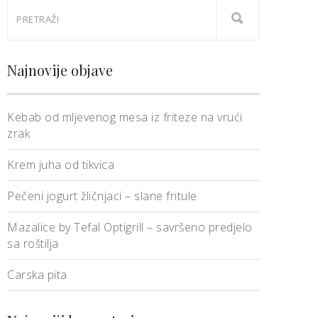
Najnovije objave
Kebab od mljevenog mesa iz friteze na vrući
zrak
Krem juha od tikvica
Pečeni jogurt žličnjaci – slane fritule
Mazalice by Tefal Optigrill – savršeno predjelo
sa roštilja
Carska pita