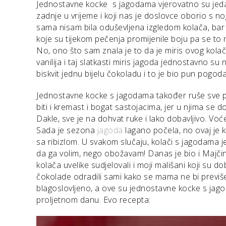
Jednostavne kocke s jagodama vjerovatno su jedan
zadnje u vrijeme i koji nas je doslovce oborio s n
sama nisam bila oduševljena izgledom kolača, bar 
koje su tijekom pečenja promijenile boju pa se to
No, ono što sam znala je to da je miris ovog ko
vanilija i taj slatkasti miris jagoda jednostavno s
biskvit jednu bijelu čokoladu i to je bio pun pogoda
Jednostavne kocke s jagodama također ruše sve p
biti i kremast i bogat sastojacima, jer u njima se 
Dakle, sve je na dohvat ruke i lako dobavljivo. V
Sada je sezona
jagoda
lagano počela, no ovaj je ko
sa ribizlom. U svakom slučaju, kolači s jagodama j
da ga volim, nego obožavam! Danas je bio i Majčin
kolača uvelike sudjelovali i moji mališani koji su 
čokolade odradili sami kako se mama ne bi previš
blagoslovljeno, a ove su jednostavne kocke s jag
proljetnom danu. Evo recepta: