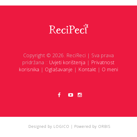
Copyright © 2026. ReciReci | Sva prava
pridržana ::
Uvjeti korištenja
|
Privatnost
korisnika
|
Oglašavanje
|
Kontakt
|
O meni
Designed by
LOGICO
| Powered by
ORBIS