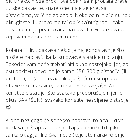
ok. Onako, može proći. Sve dok nisam probala prave
turske baklavice, znate one male zelene, sa
pistacijama, veličine zalogaja. Neke od njih bile su čak
okruglaste. I upravo me taj oblik zaintrigirao. I tako
nastade moja prva rolana baklava ili divit baklava za
koju vam danas donosim recept.
Rolana ili divit baklava nešto je najjednostavnije što
možete napraviti kada su ovakve slastice u pitanju.
Također vam neće trebati niti puno sastojaka. Jer, za
ovu baklavu dovoljno je samo 250-300 g pistacija (ili
oraha…), nešto maslaca ili ulja, šećerni sirup pod
obavezno i naravno, tanke kore za savijače. Ako
koristite pistacije (što svakako preporučujem jer je
okus SAVRŠEN), svakako koristite nesoljene pistacije
😉
A ono bez čega će se teško napraviti rolana ili divit
baklava, je štap za rolanje. Taj štap može biti jako
tanka oklagija, ili drška metle (koju ste naravno prije