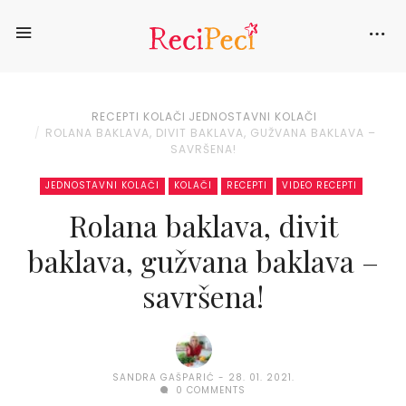
RECEPTI
KOLAČI
JEDNOSTAVNI KOLAČI
ROLANA BAKLAVA, DIVIT BAKLAVA, GUŽVANA BAKLAVA –
SAVRŠENA!
JEDNOSTAVNI KOLAČI
KOLAČI
RECEPTI
VIDEO RECEPTI
Rolana baklava, divit
baklava, gužvana baklava –
savršena!
SANDRA GAŠPARIĆ
28. 01. 2021.
0 COMMENTS