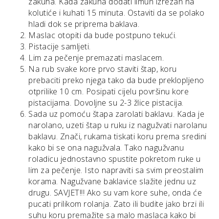
zakuha. Kada zakuha dodati limun izrezan na
kolutiće i kuhati 15 minuta. Ostaviti da se polako
hladi dok se priprema baklava.
Maslac otopiti da bude postpuno tekući.
Pistacije samljeti.
Lim za pečenje premazati maslacem.
Na rub svake kore prvo staviti štap, koru
prebaciti preko njega tako da bude preklopljeno
otprilike 10 cm. Posipati cijelu površinu kore
pistacijama. Dovoljne su 2-3 žlice pistacija.
Sada uz pomoću štapa zarolati baklavu. Kada je
narolano, uzeti štap u ruku iz nagužvati narolanu
baklavu. Znači, rukama tiskati koru prema sredini
kako bi se ona nagužvala. Tako nagužvanu
roladicu jednostavno spustite pokretom ruke u
lim za pečenje. Isto napraviti sa svim preostalim
korama. Nagužvane baklavice slažite jednu uz
drugu. SAVJET!!! Ako su vam kore suhe, onda će
pucati prilikom rolanja. Zato ili budite jako brzi ili
suhu koru premažite sa malo maslaca kako bi