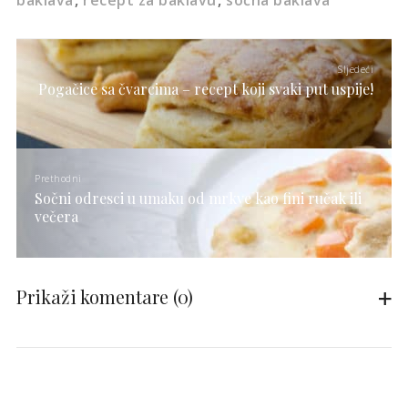
baklava
recept za baklavu
sočna baklava
Sljedeći
Pogačice sa čvarcima – recept koji svaki put uspije!
Prethodni
Sočni odresci u umaku od mrkve kao fini ručak ili
večera
Prikaži komentare
(0)