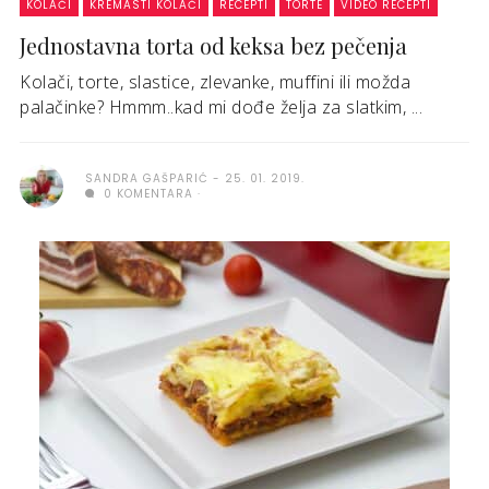
KOLAČI
KREMASTI KOLAČI
RECEPTI
TORTE
VIDEO RECEPTI
Jednostavna torta od keksa bez pečenja
Kolači, torte, slastice, zlevanke, muffini ili možda
palačinke? Hmmm..kad mi dođe želja za slatkim, ...
SANDRA GAŠPARIĆ
25. 01. 2019.
0 KOMENTARA