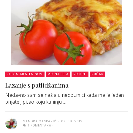
JELA S TJESTENINOM
MESNA JELA
RECEPTI
RUČAK
Lazanje s patlidžanima
Nedavno sam se našla u nedoumici kada me je jedan
prijatelj pitao koju kuhinju ...
SANDRA GAŠPARIĆ
07. 09. 2012.
1 KOMENTARA