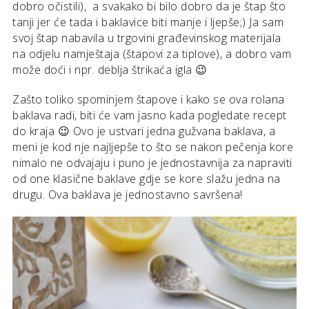
dobro očistili), a svakako bi bilo dobro da je štap što
tanji jer će tada i baklavice biti manje i ljepše;) Ja sam
svoj štap nabavila u trgovini građevinskog materijala
na odjelu namještaja (štapovi za tiplove), a dobro vam
može doći i npr. deblja štrikaća igla 😉
Zašto toliko spominjem štapove i kako se ova rolana
baklava radi, biti će vam jasno kada pogledate recept
do kraja 😉 Ovo je ustvari jedna gužvana baklava, a
meni je kod nje najljepše to što se nakon pečenja kore
nimalo ne odvajaju i puno je jednostavnija za napraviti
od one klasične baklave gdje se kore slažu jedna na
drugu. Ova baklava je jednostavno savršena!