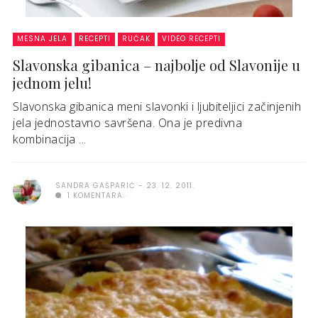
MESNA JELA
RECEPTI
RUČAK
VIDEO RECEPTI
Slavonska gibanica – najbolje od Slavonije u
jednom jelu!
Slavonska gibanica meni slavonki i ljubiteljici začinjenih
jela jednostavno savršena. Ona je predivna
kombinacija ...
SANDRA GAŠPARIĆ
23. 12. 2011.
1 KOMENTARA