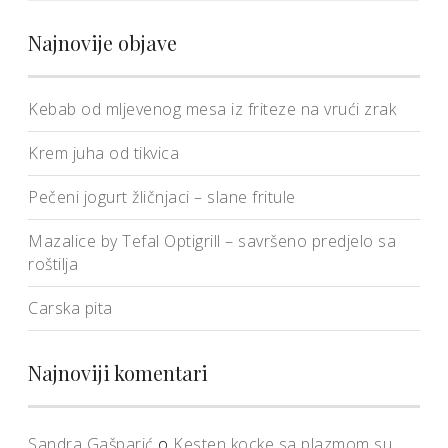
Najnovije objave
Kebab od mljevenog mesa iz friteze na vrući zrak
Krem juha od tikvica
Pečeni jogurt žličnjaci – slane fritule
Mazalice by Tefal Optigrill – savršeno predjelo sa
roštilja
Carska pita
Najnoviji komentari
Sandra Gašparić
o
Kesten kocke sa plazmom su