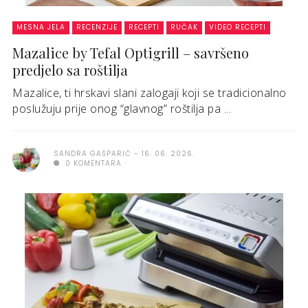
MESNA JELA
RECENZIJE
RECEPTI
RUČAK
VIDEO RECEPTI
Mazalice by Tefal Optigrill – savršeno
predjelo sa roštilja
Mazalice, ti hrskavi slani zalogaji koji se tradicionalno
poslužuju prije onog “glavnog” roštilja pa ...
SANDRA GAŠPARIĆ
16. 06. 2026.
0 KOMENTARA