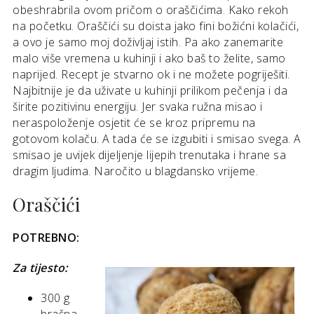
obeshrabrila ovom pričom o oraščićima. Kako rekoh
na početku. Oraščići su doista jako fini božićni kolačići,
a ovo je samo moj doživljaj istih. Pa ako zanemarite
malo više vremena u kuhinji i ako baš to želite, samo
naprijed. Recept je stvarno ok i ne možete pogriješiti.
Najbitnije je da uživate u kuhinji prilikom pečenja i da
širite pozitivinu energiju. Jer svaka ružna misao i
neraspoloženje osjetit će se kroz pripremu na
gotovom kolaču. A tada će se izgubiti i smisao svega. A
smisao je uvijek dijeljenje lijepih trenutaka i hrane sa
dragim ljudima. Naročito u blagdansko vrijeme.
Oraščići
POTREBNO:
Za tijesto:
300 g
brašna