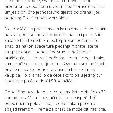
cijelo poslijepodne, sva priča o njihovoj ljepoti i
predivnom okusu pada u vodu. Ispeći oraščiće znači
umijesiti prilično jednostavno tijesto od oraha i još
ponečeg. To nije nikakav problem.
No, oraščići se peku u malim kalupićima, izrezbarenim
naravno, koji se moraju dobro namastiti i pobrašniti
kako se tijesto ne bi zalijepilo prilikom pečenja. To
znači da nakon svake ture pečenja morate iste te
kalupiće oprati i ponoviti postupak mašćenja i
brašnjenja. I tako sve ispočetka. I opet. I opet…I tako
vam prođe cijelo poslijepodne. Ovo naravno neće biti
problem ako ste ponosna vlasnica bar stotinjak
kalupića. To bi značilo da ćete skoro pa u jednoj turi
ispeći sve pa ćete dobiti 50 kolačića.
Od količine navedene u receptu možete dobiti oko 70
komada oraščića. To znači da morate ispeći 140
pojedinačnih polovica koje će se nakon pečenja
spajati kremom. Krema za oraščiće može biti različita,