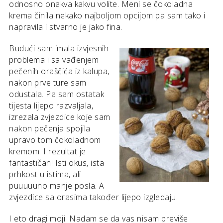
odnosno onakva kakvu volite. Meni se čokoladna
krema činila nekako najboljom opcijom pa sam tako i
napravila i stvarno je jako fina.
Budući sam imala izvjesnih
problema i sa vađenjem
pečenih oraščića iz kalupa,
nakon prve ture sam
odustala. Pa sam ostatak
tijesta lijepo razvaljala,
izrezala zvjezdice koje sam
nakon pečenja spojila
upravo tom čokoladnom
kremom. I rezultat je
fantastičan! Isti okus, ista
prhkost u istima, ali
puuuuuno manje posla. A
zvjezdice sa orasima također lijepo izgledaju.
I eto dragi moji. Nadam se da vas nisam previše