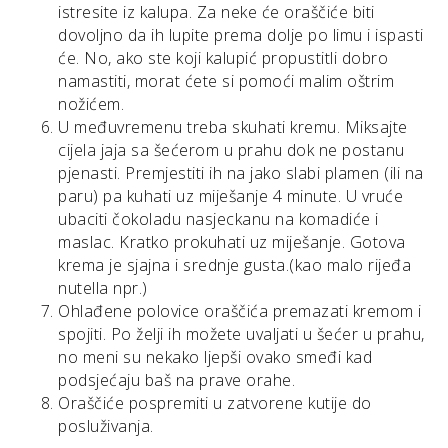
istresite iz kalupa. Za neke će oraščiće biti
dovoljno da ih lupite prema dolje po limu i ispasti
će. No, ako ste koji kalupić propustitli dobro
namastiti, morat ćete si pomoći malim oštrim
nožićem.
U međuvremenu treba skuhati kremu. Miksajte
cijela jaja sa šećerom u prahu dok ne postanu
pjenasti. Premjestiti ih na jako slabi plamen (ili na
paru) pa kuhati uz miješanje 4 minute. U vruće
ubaciti čokoladu nasjeckanu na komadiće i
maslac. Kratko prokuhati uz miješanje. Gotova
krema je sjajna i srednje gusta.(kao malo rijeđa
nutella npr.)
Ohlađene polovice oraščića premazati kremom i
spojiti. Po želji ih možete uvaljati u šećer u prahu,
no meni su nekako ljepši ovako smeđi kad
podsjećaju baš na prave orahe.
Oraščiće pospremiti u zatvorene kutije do
posluživanja.