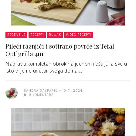
RECENZIJE
RECEPTI
RUČAK
VIDEO RECEPTI
Pileći ražnjići i sotirano povrće iz Tefal
Optigrilla 4u1
Napraviti kompletan obrok na jednom roštilju, a sve u
isto vrijeme unutar svoga doma ...
SANDRA GAŠPARIĆ
10. 11. 2024.
0 KOMENTARA