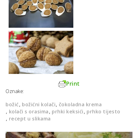
Print
Oznake:
božić
božićni kolači
čokoladna krema
kolači s orasima
prhki keksići
prhko tijesto
recept u slikama