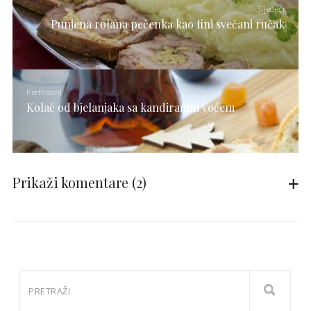
Sljedeći
Punjena rolana pečenka kao fini svečani ručak
Prethodni
Kolač od bjelanjaka sa kandiranim voćem
Prikaži komentare
(2)