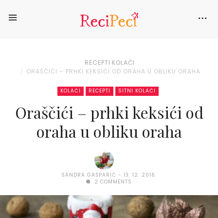
RECEPTI
KOLAČI
ORAŠČIĆI – PRHKI KEKSIĆI OD ORAHA U OBLIKU ORAHA
KOLAČI
RECEPTI
SITNI KOLAČI
Oraščići – prhki keksići od
oraha u obliku oraha
SANDRA GAŠPARIĆ
13. 12. 2016.
2 COMMENTS