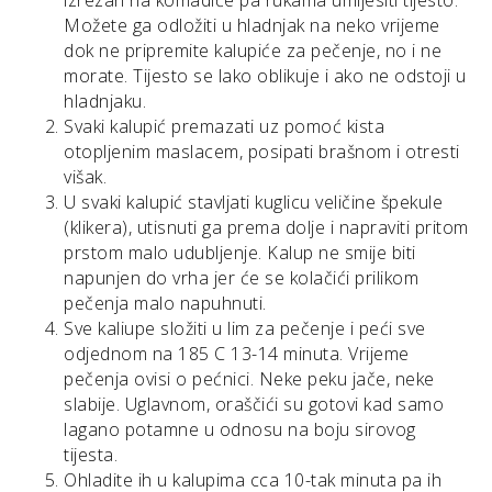
Možete ga odložiti u hladnjak na neko vrijeme
dok ne pripremite kalupiće za pečenje, no i ne
morate. Tijesto se lako oblikuje i ako ne odstoji u
hladnjaku.
Svaki kalupić premazati uz pomoć kista
otopljenim maslacem, posipati brašnom i otresti
višak.
U svaki kalupić stavljati kuglicu veličine špekule
(klikera), utisnuti ga prema dolje i napraviti pritom
prstom malo udubljenje. Kalup ne smije biti
napunjen do vrha jer će se kolačići prilikom
pečenja malo napuhnuti.
Sve kaliupe složiti u lim za pečenje i peći sve
odjednom na 185 C 13-14 minuta. Vrijeme
pečenja ovisi o pećnici. Neke peku jače, neke
slabije. Uglavnom, oraščići su gotovi kad samo
lagano potamne u odnosu na boju sirovog
tijesta.
Ohladite ih u kalupima cca 10-tak minuta pa ih