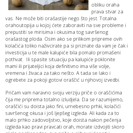
obliku oraha
prava stvar za
vas. Ne može biti orašastije nego što jest. Totalna
orahoutopija u kojoj ćete zaboraviti na sve probleme i
prepustiti se mirisima i okusima tog savršenog
orašastog ploda. Osim ako se prilikom pripreme ovih
kolačića toliko naživcirate pa si priznate da vam je čak i
investicija u te male kalupiće bila pomalo promašeni
pothvat. Ili spasite situaciju pa kalupiće poklonite
mami ili prijateljici koja definitivno ima više volje,
vremena i živaca za tako nešto. A tada se lako i
ogrebete za pokoji gotovi oraščić u njihovoj izvedbi.
Pričam vam naravno svoju verziju priče o oraščićima
čija me priprema totalno izludjela. Da se razumijemo,
oraščići su doista jako fini, urnebesno prhki, kolačići
savršenog okusa i još ljepšeg izgleda. Ali kada za to
malo prhko zadovoljstvo, koje doista nakon pečenja
izgleda kao pravi pravcati orah, morate izdvojiti skoro