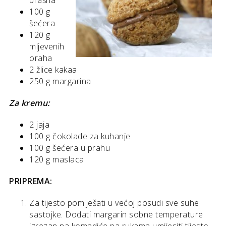
100 g
šećera
120 g
mljevenih
oraha
2 žlice kakaa
250 g margarina
Za kremu:
2 jaja
100 g čokolade za kuhanje
100 g šećera u prahu
120 g maslaca
PRIPREMA:
Za tijesto pomiješati u većoj posudi sve suhe
sastojke. Dodati margarin sobne temperature
izrezan na komadiće pa rukama umijesiti tijesto.