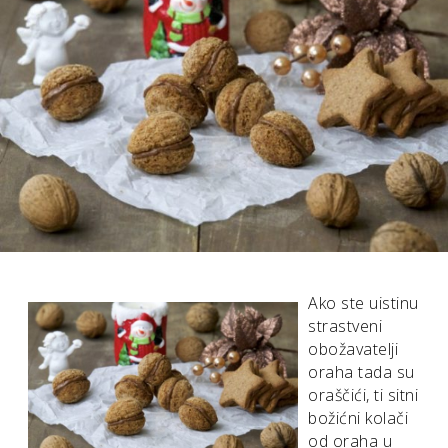
Ako ste uistinu
strastveni
obožavatelji
oraha tada su
oraščići, ti sitni
božićni kolači
od oraha u