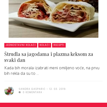
JEDNOSTAVNI KOLAČI
KOLAČI
RECEPTI
Štrudla sa jagodama i plazma keksom za
svaki dan
Kada bih morala izabrati meni omiljeno voće, na prvu
bih rekla da su to ...
SANDRA GAŠPARIĆ
12. 03. 2019.
0 KOMENTARA