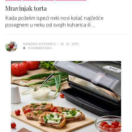
Mravinjak torta
Kada poželim ispeći neki novi kolač najčešće
posegnem u neku od svojih kuharica ili ...
SANDRA GAŠPARIĆ
31. 01. 2011.
4 KOMENTARA