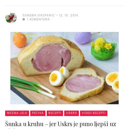
SANDRA GAŠPARIĆ
12. 10. 2014.
1 KOMENTARA
MESNA JELA
PECIVA
RECEPTI
USKRS
VIDEO RECEPTI
Šunka u kruhu – jer Uskrs je puno ljepši uz