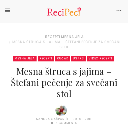
RECEPTI
MESNA JELA
MESNA ŠTRUCA S JAJIMA – ŠTEFANI PEČENJE ZA SVEČANI
STOL
MESNA JELA
RECEPTI
RUČAK
USKRS
VIDEO RECEPTI
Mesna štruca s jajima –
Štefani pečenje za svečani
stol
SANDRA GAŠPARIĆ
09. 01. 2011.
3 COMMENTS