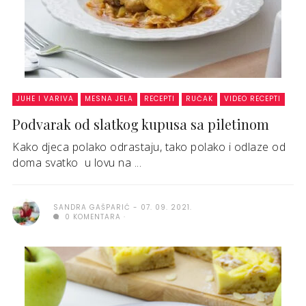
JUHE I VARIVA
MESNA JELA
RECEPTI
RUČAK
VIDEO RECEPTI
Podvarak od slatkog kupusa sa piletinom
Kako djeca polako odrastaju, tako polako i odlaze od
doma svatko u lovu na ...
SANDRA GAŠPARIĆ
07. 09. 2021.
0 KOMENTARA