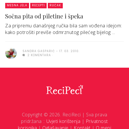
MESNA JELA
RECEPTI
RUČAK
Sočna pita od piletine i špeka
Za pripremu današnjeg ručka bila sam vođena idejom:
kako potrošiti previše odmrznutog pilećeg bijelog ...
SANDRA GAŠPARIĆ
17. 03. 2010.
2 KOMENTARA
Copyright © 2026. ReciReci | Sva prava
pridržana ::
Uvjeti korištenja
|
Privatnost
korisnika
|
Oglašavanje
|
Kontakt
|
O meni