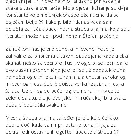
dječji smijeh i njihovo naivno i srdačno prihvaćanje
svake situacije sve lakše. Moja djeca i kuhanje su dvije
konstante koje me uvijek oraspolože i učine da se
osjećam bolje 😉 Tako je bilo i danas kada sam
odlučila za ručak bude mesna štruca s jajima, koja se u
literaturi može naći i pod imenom Štefani pečenje.
Za ručkom nas je bilo puno, a mljeveno meso je
zahvalno za pripremu u takvim situacijama kada treba
skuhati nešto za veći broj ljudi. Moglo bi se reći i da je
ovo sasvim ekonomično jelo jer se uz dodatak kruha
namočenog u mlijeku i kuhanih jaja unutar zarolanog
mljevenog mesa dobije doista velika i zasitna mesna
štruca. Uz prilog od pečenog krumpira i mrkvice te
zelenu salatu, bio je ovo jako fini ručak koji bi u svako
doba preporučila svakome.
Mesna štruca s jajima također je jelo koje će jako
dobro doći kada vam npr. ostane kuhanih jaja za
Uskrs. Jednostavno ih ogulite i ubacite u štrucu 😉