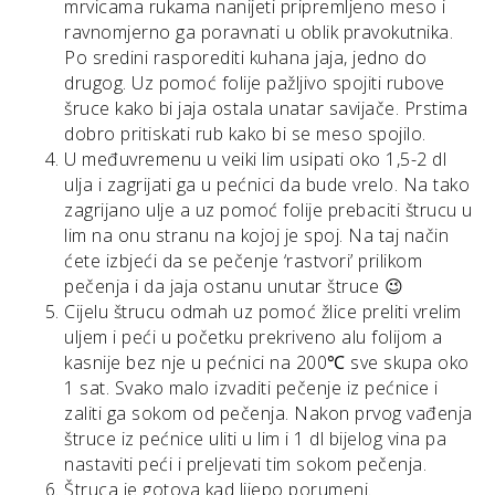
mrvicama rukama nanijeti pripremljeno meso i
ravnomjerno ga poravnati u oblik pravokutnika.
Po sredini rasporediti kuhana jaja, jedno do
drugog. Uz pomoć folije pažljivo spojiti rubove
šruce kako bi jaja ostala unatar savijače. Prstima
dobro pritiskati rub kako bi se meso spojilo.
U međuvremenu u veiki lim usipati oko 1,5-2 dl
ulja i zagrijati ga u pećnici da bude vrelo. Na tako
zagrijano ulje a uz pomoć folije prebaciti štrucu u
lim na onu stranu na kojoj je spoj. Na taj način
ćete izbjeći da se pečenje ‘rastvori’ prilikom
pečenja i da jaja ostanu unutar štruce 😉
Cijelu štrucu odmah uz pomoć žlice preliti vrelim
uljem i peći u početku prekriveno alu folijom a
kasnije bez nje u pećnici na 200℃ sve skupa oko
1 sat. Svako malo izvaditi pečenje iz pećnice i
zaliti ga sokom od pečenja. Nakon prvog vađenja
štruce iz pećnice uliti u lim i 1 dl bijelog vina pa
nastaviti peći i preljevati tim sokom pečenja.
Štruca je gotova kad lijepo porumeni.