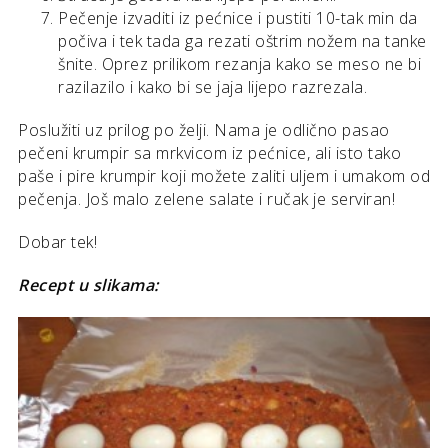
Pečenje izvaditi iz pećnice i pustiti 10-tak min da
počiva i tek tada ga rezati oštrim nožem na tanke
šnite. Oprez prilikom rezanja kako se meso ne bi
razilazilo i kako bi se jaja lijepo razrezala.
Poslužiti uz prilog po želji. Nama je odlično pasao
pečeni krumpir sa mrkvicom iz pećnice, ali isto tako
paše i pire krumpir koji možete zaliti uljem i umakom od
pečenja. Još malo zelene salate i ručak je serviran!
Dobar tek!
Recept u slikama: