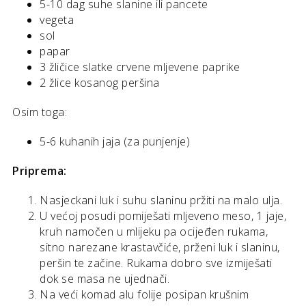
5-10 dag suhe slanine ili pancete
vegeta
sol
papar
3 žličice slatke crvene mljevene paprike
2 žlice kosanog peršina
Osim toga:
5-6 kuhanih jaja (za punjenje)
Priprema:
Nasjeckani luk i suhu slaninu pržiti na malo ulja.
U većoj posudi pomiješati mljeveno meso, 1 jaje,
kruh namočen u mlijeku pa ocijeđen rukama,
sitno narezane krastavčiće, prženi luk i slaninu,
peršin te začine. Rukama dobro sve izmiješati
dok se masa ne ujednači.
Na veći komad alu folije posipan krušnim