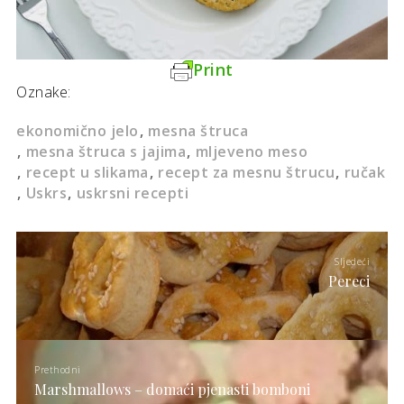
Print
Oznake:
ekonomično jelo
mesna štruca
mesna štruca s jajima
mljeveno meso
recept u slikama
recept za mesnu štrucu
ručak
Uskrs
uskrsni recepti
Sljedeći
Pereci
Prethodni
Marshmallows – domaći pjenasti bomboni