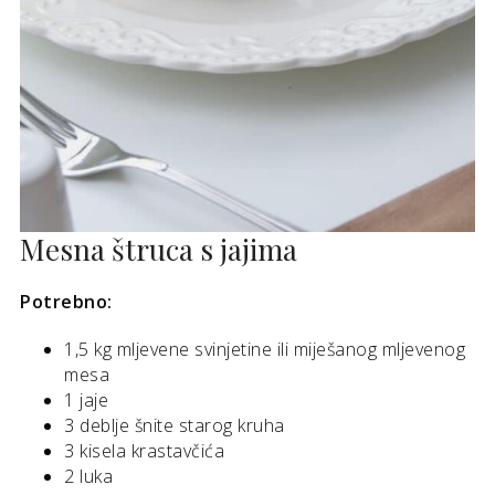
Mesna štruca s jajima
Potrebno:
1,5 kg mljevene svinjetine ili miješanog mljevenog
mesa
1 jaje
3 deblje šnite starog kruha
3 kisela krastavčića
2 luka