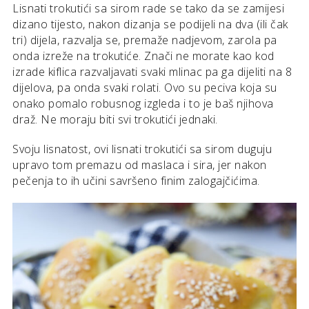
Lisnati trokutići sa sirom rade se tako da se zamijesi
dizano tijesto, nakon dizanja se podijeli na dva (ili čak
tri) dijela, razvalja se, premaže nadjevom, zarola pa
onda izreže na trokutiće. Znači ne morate kao kod
izrade kiflica razvaljavati svaki mlinac pa ga dijeliti na 8
dijelova, pa onda svaki rolati. Ovo su peciva koja su
onako pomalo robusnog izgleda i to je baš njihova
draž. Ne moraju biti svi trokutići jednaki.
Svoju lisnatost, ovi lisnati trokutići sa sirom duguju
upravo tom premazu od maslaca i sira, jer nakon
pečenja to ih učini savršeno finim zalogajčićima.