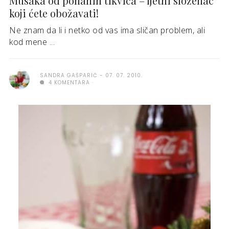
Musaka od pohanih tikvica – ljetni složenac
koji ćete obožavati!
Ne znam da li i netko od vas ima sličan problem, ali
kod mene ...
SANDRA GAŠPARIĆ
07. 07. 2010.
4 KOMENTARA