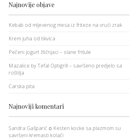
Najnovije objave
Kebab od mljevenog mesa iz friteze na vrući zrak
Krem juha od tikvica
Pečeni jogurt žličnjaci – slane fritule
Mazalice by Tefal Optigrill – savršeno predjelo sa
roštilja
Carska pita
Najnoviji komentari
Sandra Gašparić
o
Kesten kocke sa plazmom su
savršeni kremasti kolači