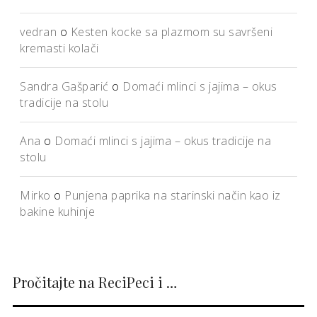
vedran
o
Kesten kocke sa plazmom su savršeni
kremasti kolači
Sandra Gašparić
o
Domaći mlinci s jajima – okus
tradicije na stolu
Ana
o
Domaći mlinci s jajima – okus tradicije na
stolu
Mirko
o
Punjena paprika na starinski način kao iz
bakine kuhinje
Pročitajte na ReciPeci i …