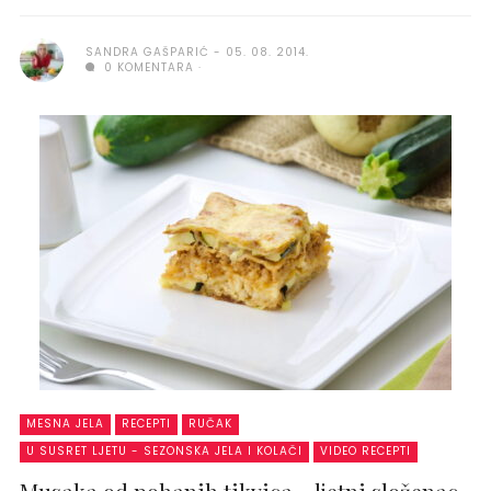
SANDRA GAŠPARIĆ
05. 08. 2014.
0 KOMENTARA
MESNA JELA
RECEPTI
RUČAK
U SUSRET LJETU - SEZONSKA JELA I KOLAČI
VIDEO RECEPTI