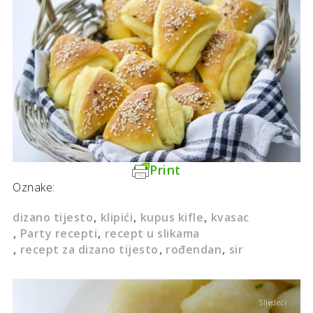
Print
Oznake:
dizano tijesto
klipići
kupus kifle
kvasac
Party recepti
recept u slikama
recept za dizano tijesto
rođendan
sir
Sljedeći