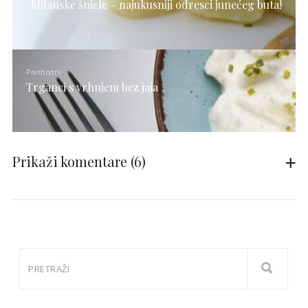
Milanske šnicle – najukusniji odresci junećeg buta!
Prethodni
Trganci s vrhnjem bez jaja
Prikaži komentare
(6)