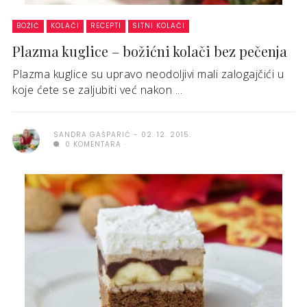
BOŽIĆ
KOLAČI
RECEPTI
SITNI KOLAČI
Plazma kuglice – božićni kolači bez pečenja
Plazma kuglice su upravo neodoljivi mali zalogajčići u
koje ćete se zaljubiti već nakon ...
SANDRA GAŠPARIĆ
02. 12. 2015.
0 KOMENTARA