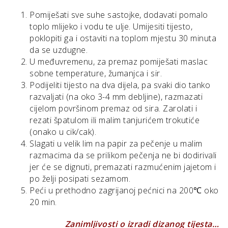
Pomiješati sve suhe sastojke, dodavati pomalo
toplo mlijeko i vodu te ulje. Umijesiti tijesto,
poklopiti ga i ostaviti na toplom mjestu 30 minuta
da se uzdugne.
U međuvremenu, za premaz pomiješati maslac
sobne temperature, žumanjca i sir.
Podijeliti tijesto na dva dijela, pa svaki dio tanko
razvaljati (na oko 3-4 mm debljine), razmazati
cijelom površinom premaz od sira. Zarolati i
rezati špatulom ili malim tanjurićem trokutiće
(onako u cik/cak).
Slagati u velik lim na papir za pečenje u malim
razmacima da se prilikom pečenja ne bi dodirivali
jer će se dignuti, premazati razmućenim jajetom i
po želji posipati sezamom.
Peći u prethodno zagrijanoj pećnici na 200℃ oko
20 min.
Zanimljivosti o izradi dizanog tijesta…