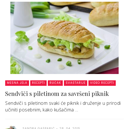
MESNA JELA
RECEPTI
RUČAK
SVAŠTARIJE
VIDEO RECEPTI
Sendviči s piletinom za savršeni piknik
Sendviči s piletinom svaki će piknik i druženje u prirodi
učiniti posebnim, kako kušačima ...
SANDRA GAŠPARIĆ
28. 04. 2015.