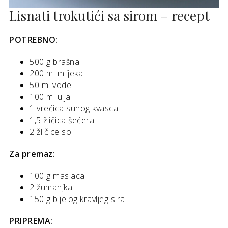
Lisnati trokutići sa sirom – recept
POTREBNO:
500 g brašna
200 ml mlijeka
50 ml vode
100 ml ulja
1 vrećica suhog kvasca
1,5 žličica šećera
2 žličice soli
Za premaz:
100 g maslaca
2 žumanjka
150 g bijelog kravljeg sira
PRIPREMA: