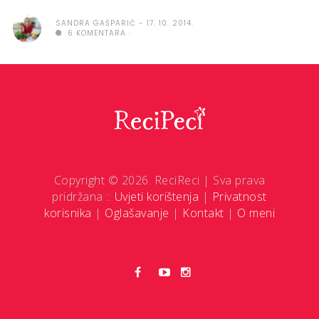
SANDRA GAŠPARIĆ
17. 10. 2014.
6 KOMENTARA
Copyright © 2026. ReciReci | Sva prava
pridržana ::
Uvjeti korištenja
|
Privatnost
korisnika
|
Oglašavanje
|
Kontakt
|
O meni