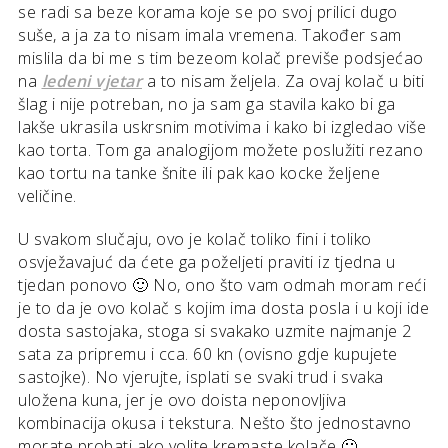
se radi sa beze korama koje se po svoj prilici dugo
suše, a ja za to nisam imala vremena. Također sam
mislila da bi me s tim bezeom kolač previše podsjećao
na
ledeni vjetar
a to nisam željela. Za ovaj kolač u biti
šlag i nije potreban, no ja sam ga stavila kako bi ga
lakše ukrasila uskrsnim motivima i kako bi izgledao više
kao torta. Tom ga analogijom možete poslužiti rezano
kao tortu na tanke šnite ili pak kao kocke željene
veličine.
U svakom slučaju, ovo je kolač toliko fini i toliko
osvježavajuć da ćete ga poželjeti praviti iz tjedna u
tjedan ponovo 🙂 No, ono što vam odmah moram reći
je to da je ovo kolač s kojim ima dosta posla i u koji ide
dosta sastojaka, stoga si svakako uzmite najmanje 2
sata za pripremu i cca. 60 kn (ovisno gdje kupujete
sastojke). No vjerujte, isplati se svaki trud i svaka
uložena kuna, jer je ovo doista neponovljiva
kombinacija okusa i tekstura. Nešto što jednostavno
morate probati ako volite kremaste kolače 🙂