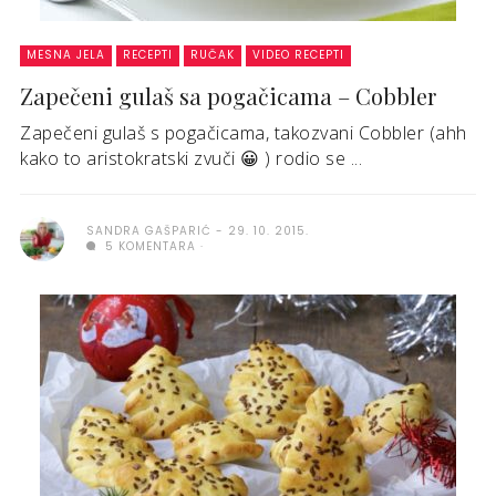
MESNA JELA
RECEPTI
RUČAK
VIDEO RECEPTI
Zapečeni gulaš sa pogačicama – Cobbler
Zapečeni gulaš s pogačicama, takozvani Cobbler (ahh
kako to aristokratski zvuči 😀 ) rodio se ...
SANDRA GAŠPARIĆ
29. 10. 2015.
5 KOMENTARA