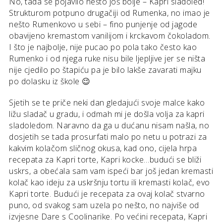
No, tada se pojavilo nešto još bolje – Kapri sladoled!
Strukturom potpuno drugačiji od Rumenka, no imao je
nešto Rumenkovo u sebi – fino punjenje od jagode
obavijeno kremastom vanilijom i krckavom čokoladom.
I što je najbolje, nije pucao po pola tako često kao
Rumenko i od njega ruke nisu bile ljepljive jer se ništa
nije cjedilo po štapiću pa je bilo lakše zavarati majku
po dolasku iz škole 😉
Sjetih se te priče neki dan gledajući svoje malce kako
ližu sladač u gradu, i odmah mi je došla volja za kapri
sladoledom. Naravno da ga u dućanu nisam našla, no
dosjetih se tada prosurfati malo po netu u potrazi za
kakvim kolačom sličnog okusa, kad ono, cijela hrpa
recepata za Kapri torte, Kapri kocke…budući se bliži
uskrs, a obećala sam vam ispeći bar još jedan kremasti
kolač kao ideju za uskršnju tortu ili kremasti kolač, evo
Kapri torte. Budući je recepata za ovaj kolač stvarno
puno, od svakog sam uzela po nešto, no najviše od
izvjesne Dare s Coolinarike. Po većini recepata, Kapri