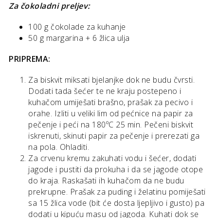
Za čokoladni preljev:
100 g čokolade za kuhanje
50 g margarina + 6 žlica ulja
PRIPREMA:
Za biskvit miksati bjelanjke dok ne budu čvrsti.
Dodati tada šećer te ne kraju postepeno i
kuhačom umiješati brašno, prašak za pecivo i
orahe. Izliti u veliki lim od pećnice na papir za
pečenje i peći na 180ºC 25 min. Pečeni biskvit
iskrenuti, skinuti papir za pečenje i prerezati ga
na pola. Ohladiti.
Za crvenu kremu zakuhati vodu i šećer, dodati
jagode i pustiti da prokuha i da se jagode otope
do kraja. Raskašati ih kuhačom da ne budu
prekrupne. Prašak za puding i želatinu pomiješati
sa 15 žlica vode (bit će dosta ljepljivo i gusto) pa
dodati u kipuću masu od jagoda. Kuhati dok se