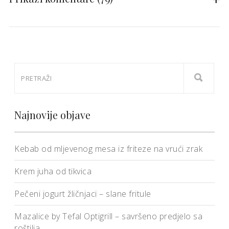
Najnovije objave
Kebab od mljevenog mesa iz friteze na vrući zrak
Krem juha od tikvica
Pečeni jogurt žličnjaci – slane fritule
Mazalice by Tefal Optigrill – savršeno predjelo sa
roštilja