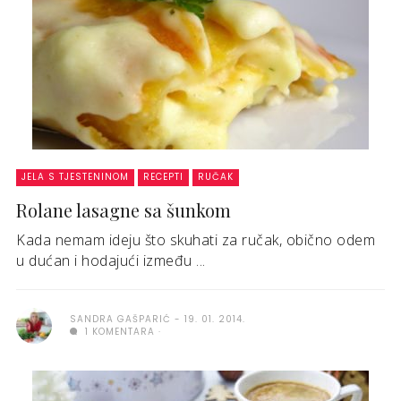
JELA S TJESTENINOM
RECEPTI
RUČAK
Rolane lasagne sa šunkom
Kada nemam ideju što skuhati za ručak, obično odem
u dućan i hodajući između ...
SANDRA GAŠPARIĆ
19. 01. 2014.
1 KOMENTARA