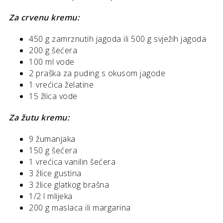
Za crvenu kremu:
450 g zamrznutih jagoda ili 500 g svježih jagoda
200 g šećera
100 ml vode
2 praška za puding s okusom jagode
1 vrećica želatine
15 žlica vode
Za žutu kremu:
9 žumanjaka
150 g šećera
1 vrećica vanilin šećera
3 žlice gustina
3 žlice glatkog brašna
1/2 l mlijeka
200 g maslaca ili margarina