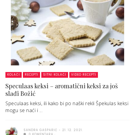
KOLAČI
RECEPTI
SITNI KOLAČI
VIDEO RECEPTI
Speculaas keksi – aromatični keksi za još
slađi Božić
Speculaas keksi, ili kako bi po naški rekli Špekulas keksi
mogu se naći i ...
SANDRA GAŠPARIĆ
21. 12. 2021.
0 KOMENTARA