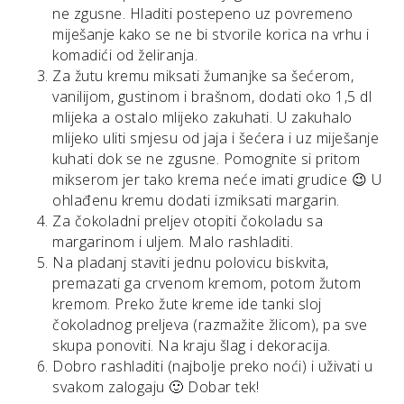
ne zgusne. Hladiti postepeno uz povremeno
miješanje kako se ne bi stvorile korica na vrhu i
komadići od želiranja.
Za žutu kremu miksati žumanjke sa šećerom,
vanilijom, gustinom i brašnom, dodati oko 1,5 dl
mlijeka a ostalo mlijeko zakuhati. U zakuhalo
mlijeko uliti smjesu od jaja i šećera i uz miješanje
kuhati dok se ne zgusne. Pomognite si pritom
mikserom jer tako krema neće imati grudice 😉 U
ohlađenu kremu dodati izmiksati margarin.
Za čokoladni preljev otopiti čokoladu sa
margarinom i uljem. Malo rashladiti.
Na pladanj staviti jednu polovicu biskvita,
premazati ga crvenom kremom, potom žutom
kremom. Preko žute kreme ide tanki sloj
čokoladnog preljeva (razmažite žlicom), pa sve
skupa ponoviti. Na kraju šlag i dekoracija.
Dobro rashladiti (najbolje preko noći) i uživati u
svakom zalogaju 🙂 Dobar tek!