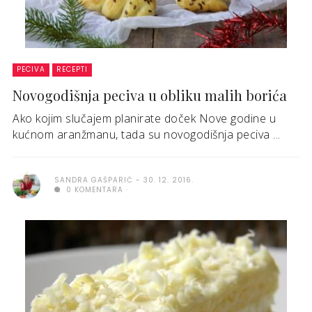
PECIVA
RECEPTI
Novogodišnja peciva u obliku malih borića
Ako kojim slučajem planirate doček Nove godine u
kućnom aranžmanu, tada su novogodišnja peciva ...
SANDRA GAŠPARIĆ
30. 12. 2016.
0 KOMENTARA