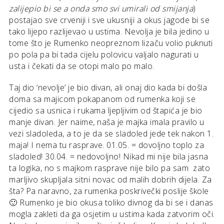
zalijepio bi se a onda smo svi umirali od smijanja
)
postajao sve crveniji i sve ukusniji a okus jagode bi se
tako lijepo razlijevao u ustima. Nevolja je bila jedino u
tome što je Rumenko neopreznom lizaču volio puknuti
po pola pa bi tada cijelu polovicu valjalo nagurati u
usta i čekati da se otopi malo po malo.
Taj dio ‘nevolje’ je bio divan, ali onaj dio kada bi došla
doma sa majicom pokapanom od rumenka koji se
cijedio sa usnica i rukama ljepljivim od štapića je bio
manje divan. Jer naime, naša je majka imala pravilo u
vezi sladoleda, a to je da se sladoled jede tek nakon 1.
maja! I nema tu rasprave. 01.05. = dovoljno toplo za
sladoled! 30.04. = nedovoljno! Nikad mi nije bila jasna
ta logika, no s majkom rasprave nije bilo pa sam zato
marljivo skupljala sitni novac od malih dobrih dijela. Za
šta? Pa naravno, za rumenka poskrivečki poslije škole
🙂 Rumenko je bio okusa toliko divnog da bi se i danas
mogla zakleti da ga osjetim u ustima kada zatvorim oči.