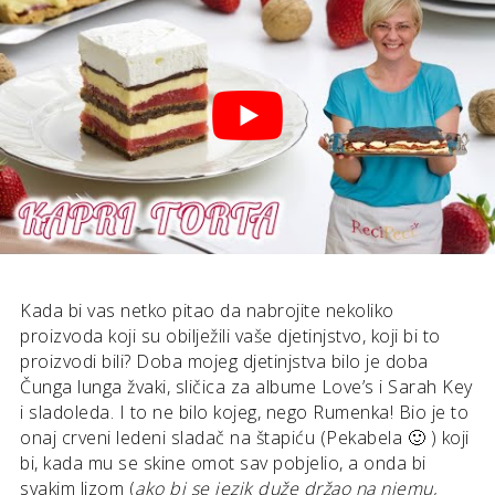
Kada bi vas netko pitao da nabrojite nekoliko
proizvoda koji su obilježili vaše djetinjstvo, koji bi to
proizvodi bili? Doba mojeg djetinjstva bilo je doba
Čunga lunga žvaki, sličica za albume Love’s i Sarah Key
i sladoleda. I to ne bilo kojeg, nego Rumenka! Bio je to
onaj crveni ledeni sladač na štapiću (Pekabela 🙂 ) koji
bi, kada mu se skine omot sav pobjelio, a onda bi
svakim lizom (
ako bi se jezik duže držao na njemu,