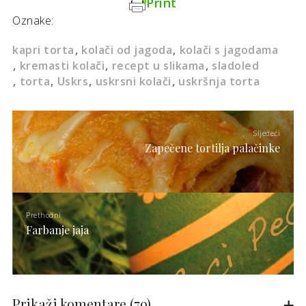
Print
Oznake:
kapri torta
kolači od jagoda
kolači s jagodama
kremasti kolači
recept u slikama
sladoled
torta
Uskrs
uskrsni kolači
uskršnja torta
Sljedeći
Zapečene tortilja palačinke
Prethodni
Farbanje jaja
Prikaži komentare
(79)