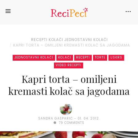
RECEPTI
KOLAČI
JEDNOSTAVNI KOLAČI
KAPRI TORTA – OMILJENI KREMASTI KOLAČ SA JAGODAMA
JEDNOSTAVNI KOLAČI
KOLAČI
RECEPTI
TORTE
USKRS
VIDEO RECEPTI
Kapri torta – omiljeni
kremasti kolač sa jagodama
SANDRA GAŠPARIĆ
01. 04. 2012.
79 COMMENTS