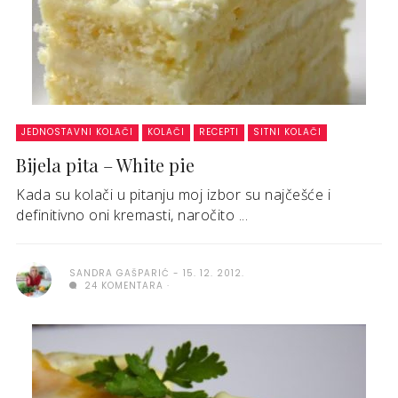
JEDNOSTAVNI KOLAČI
KOLAČI
RECEPTI
SITNI KOLAČI
Bijela pita – White pie
Kada su kolači u pitanju moj izbor su najčešće i
definitivno oni kremasti, naročito ...
SANDRA GAŠPARIĆ
15. 12. 2012.
24 KOMENTARA