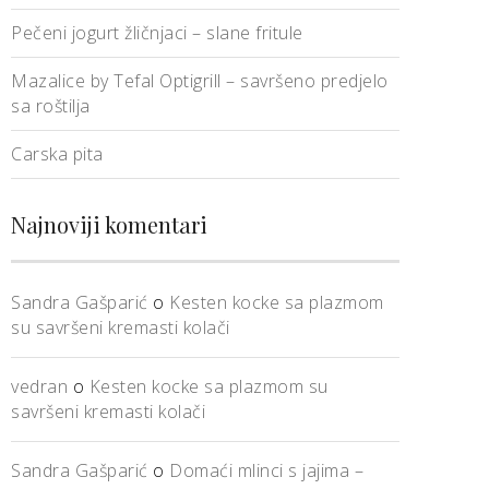
Pečeni jogurt žličnjaci – slane fritule
Mazalice by Tefal Optigrill – savršeno predjelo
sa roštilja
Carska pita
Najnoviji komentari
Sandra Gašparić
o
Kesten kocke sa plazmom
su savršeni kremasti kolači
vedran
o
Kesten kocke sa plazmom su
savršeni kremasti kolači
Sandra Gašparić
o
Domaći mlinci s jajima –