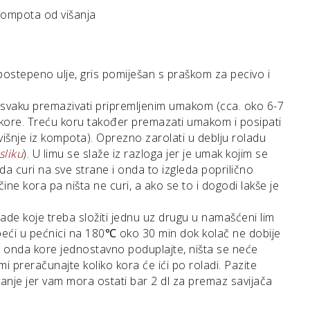
a kompota od višanja
 postepeno ulje, gris pomiješan s praškom za pecivo i
i svaku premazivati pripremljenim umakom (cca. oko 6-7
3 kore. Treću koru također premazati umakom i posipati
li višnje iz kompota). Oprezno zarolati u deblju roladu
sliku
). U limu se slaže iz razloga jer je umak kojim se
 da curi na sve strane i onda to izgleda poprilično
čine kora pa ništa ne curi, a ako se to i dogodi lakše je
lade koje treba složiti jednu uz drugu u namašćeni lim
 peći u pećnici na 180℃ oko 30 min dok kolač ne dobije
a onda kore jednostavno poduplajte, ništa se neće
mi preračunajte koliko kora će ići po roladi. Pazite
anje jer vam mora ostati bar 2 dl za premaz savijača