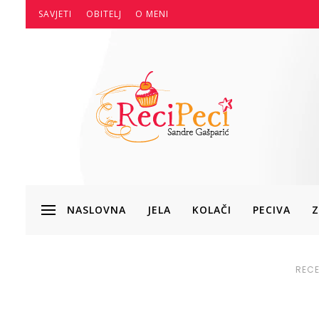
SAVJETI
OBITELJ
O MENI
NASLOVNA
JELA
KOLAČI
PECIVA
Z
RECE