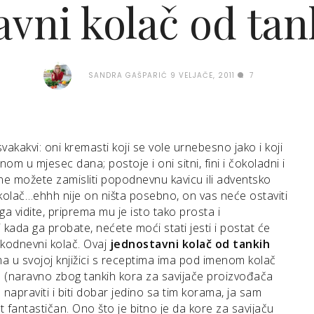
avni kolač od tan
SANDRA GAŠPARIĆ
9 VELJAČE, 2011
7
vakakvi: oni kremasti koji se vole urnebesno jako i koji
om u mjesec dana; postoje i oni sitni, fini i čokoladni i
 ne možete zamisliti popodnevnu kavicu ili adventsko
 kolač…ehhh nije on ništa posebno, on vas neće ostaviti
a vidite, priprema mu je isto tako prosta i
i kada ga probate, nećete moći stati jesti i postat će
akodnevni kolač. Ovaj
jednostavni kolač od tankih
 u svojoj knjižici s receptima ima pod imenom kolač
a (naravno zbog tankih kora za savijače proizvođača
praviti i biti dobar jedino sa tim korama, ja sam
t fantastičan. Ono što je bitno je da kore za savijaču