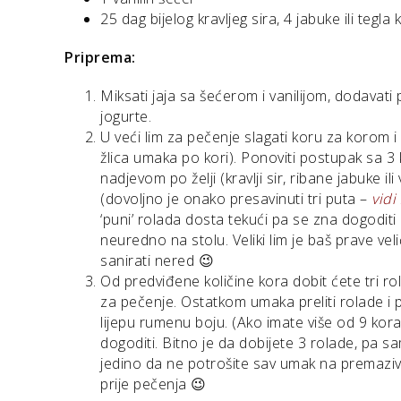
25 dag bijelog kravljeg sira, 4 jabuke ili tegl
Priprema:
Miksati jaja sa šećerom i vanilijom, dodavati
jogurte.
U veći lim za pečenje slagati koru za korom 
žlica umaka po kori). Ponoviti postupak sa 
nadjevom po želji (kravlji sir, ribane jabuke i
(dovoljno je onako presavinuti tri puta –
vidi 
‘puni’ rolada dosta tekući pa se zna dogoditi
neuredno na stolu. Veliki lim je baš prave veli
sanirati nered 😉
Od predviđene količine kora dobit ćete tri ro
za pečenje. Ostatkom umaka preliti rolade i
lijepu rumenu boju. (Ako imate više od 9 kor
dogoditi. Bitno je da dobijete 3 rolade, pa sa
jedino da ne potrošite sav umak na premaziv
prije pečenja 😉