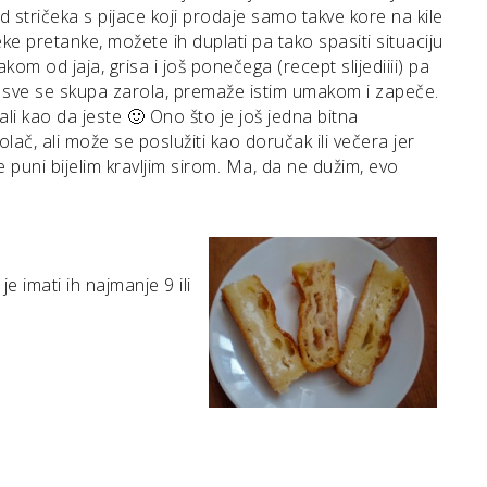
d stričeka s pijace koji prodaje samo takve kore na kile
eke pretanke, možete ih duplati pa tako spasiti situaciju
m od jaja, grisa i još ponečega (recept slijediiii) pa
a, sve se skupa zarola, premaže istim umakom i zapeče.
– ali kao da jeste 🙂 Ono što je još jedna bitna
olač, ali može se poslužiti kao doručak ili večera jer
e puni bijelim kravljim sirom. Ma, da ne dužim, evo
je imati ih najmanje 9 ili