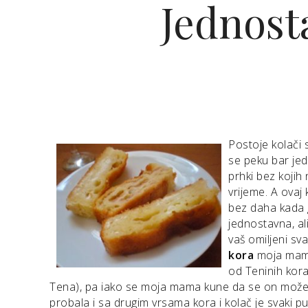
Jednost
Postoje kolači s
se peku bar jedn
prhki bez kojih
vrijeme. A ovaj
bez daha kada g
jednostavna, al
vaš omiljeni sv
kora
moja mama
od Teninih kor
Tena), pa iako se moja mama kune da se on može na
probala i sa drugim vrsama kora i kolač je svaki pu