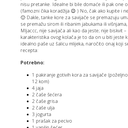
nisu pretanke. Idealne bi bile domaće ili pak one o
(famozni čika koradžija 😉 ) No, čak ako kupite i n
🙂 Dakle, tanke kore za savijače se premazuju umako
se premažu sirom ili ribanim jabukama ili višnjam
Mljaccc, nije savijača ali kao da jeste; nije biskvit 
karakteristika ovog kolača je to da on u biti jeste k
idealno paše uz šalicu mlijeka, naročito onaj koji s
recepta:
Potrebno:
1 pakiranje gotivih kora za savijače (poželjno 
12 kom)
4 jaja
2 čaše šećera
2 čaše grisa
2 čaše ulja
3 jogurta
1 prašak za pecivo
1 vanilin šećer