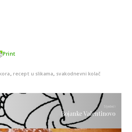
Print
kora
recept u slikama
svakodnevni kolač
Sljedeći
Bojanke Valentinovo