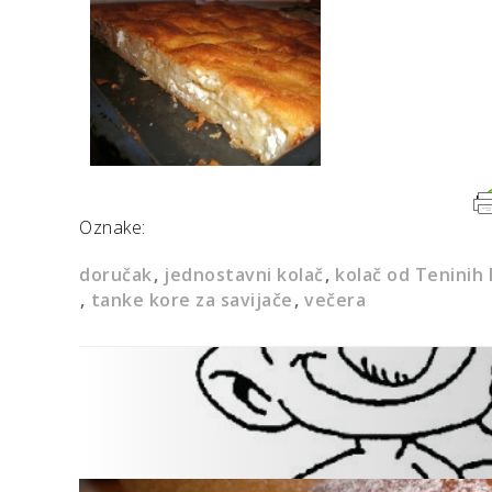
Oznake:
doručak
jednostavni kolač
kolač od Teninih 
tanke kore za savijače
večera